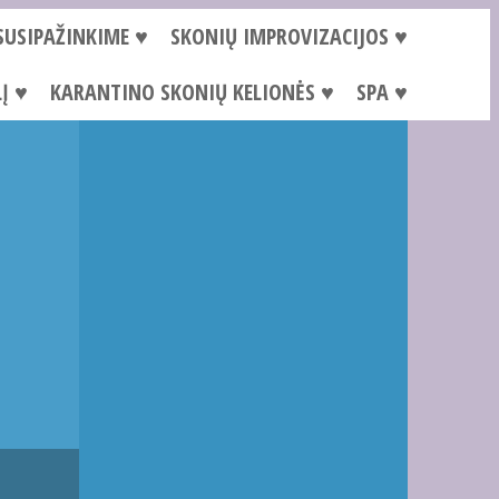
SUSIPAŽINKIME ♥
SKONIŲ IMPROVIZACIJOS ♥
Į ♥
KARANTINO SKONIŲ KELIONĖS ♥
SPA ♥