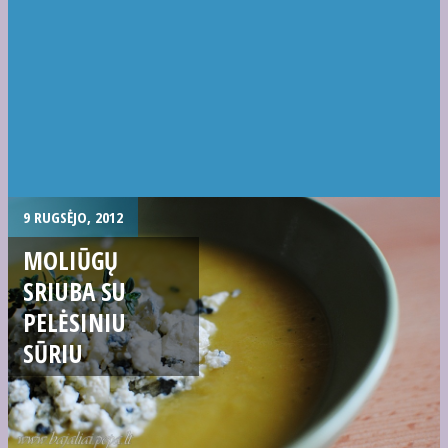
9 RUGSĖJO, 2012
MOLIŪGŲ
SRIUBA SU
PELĖSINIU
SŪRIU