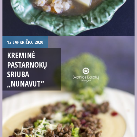
12 LAPKRIČIO, 2020
KREMINĖ
PASTARNOKŲ
SRIUBA
„NUNAVUT”