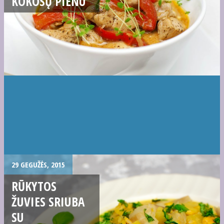
KOKOSŲ PIENU
29 GEGUŽĖS, 2015
RŪKYTOS
ŽUVIES SRIUBA
SU