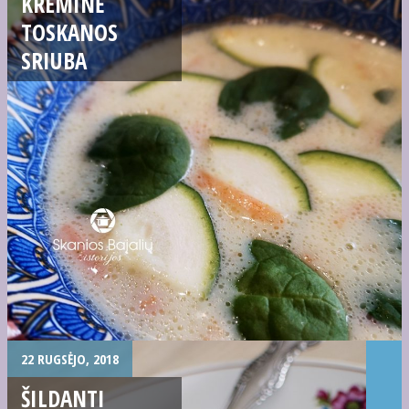
KREMINĖ
TOSKANOS
SRIUBA
22 RUGSĖJO, 2018
ŠILDANTI