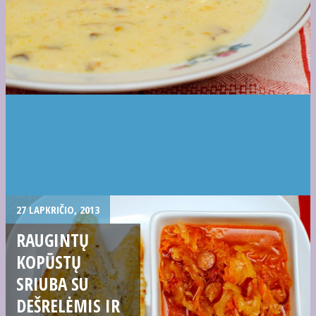
27 LAPKRIČIO, 2013
RAUGINTŲ
KOPŪSTŲ
SRIUBA SU
DEŠRELĖMIS IR