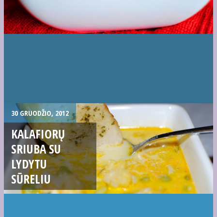
30 GRUODŽIO, 2012
KALAFIORŲ
SRIUBA SU
LYDYTU
SŪRELIU