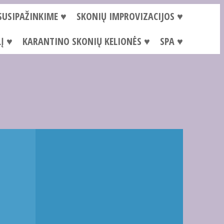
SUSIPAŽINKIME ♥
SKONIŲ IMPROVIZACIJOS ♥
Į ♥
KARANTINO SKONIŲ KELIONĖS ♥
SPA ♥