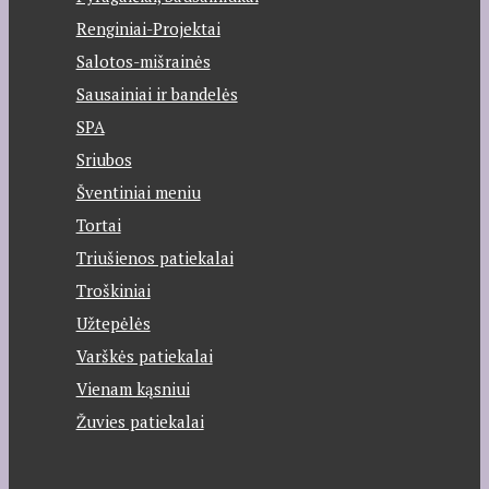
Renginiai-Projektai
Salotos-mišrainės
Sausainiai ir bandelės
SPA
Sriubos
Šventiniai meniu
Tortai
Triušienos patiekalai
Troškiniai
Užtepėlės
Varškės patiekalai
Vienam kąsniui
Žuvies patiekalai