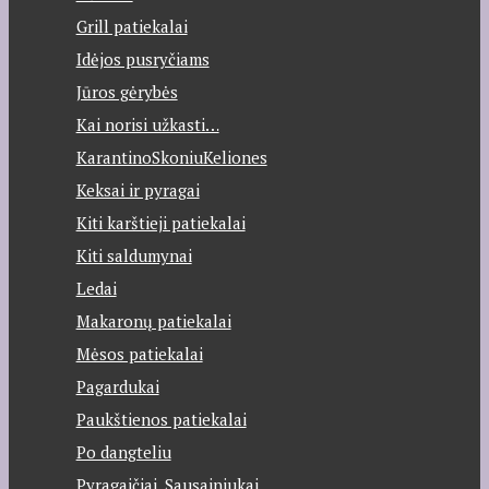
Grill patiekalai
Idėjos pusryčiams
Jūros gėrybės
Kai norisi užkasti…
KarantinoSkoniuKeliones
Keksai ir pyragai
Kiti karštieji patiekalai
Kiti saldumynai
Ledai
Makaronų patiekalai
Mėsos patiekalai
Pagardukai
Paukštienos patiekalai
Po dangteliu
Pyragaičiai, Sausainiukai