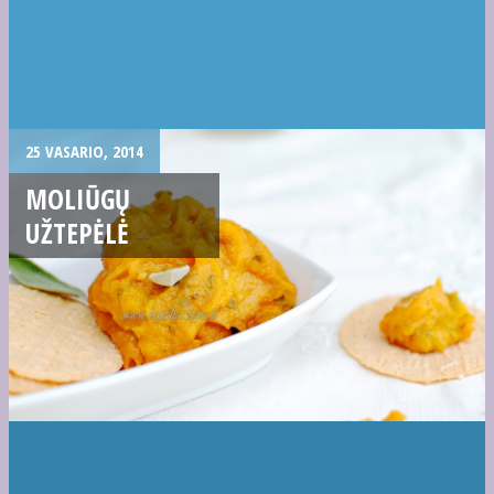
25 VASARIO, 2014
MOLIŪGŲ
UŽTEPĖLĖ