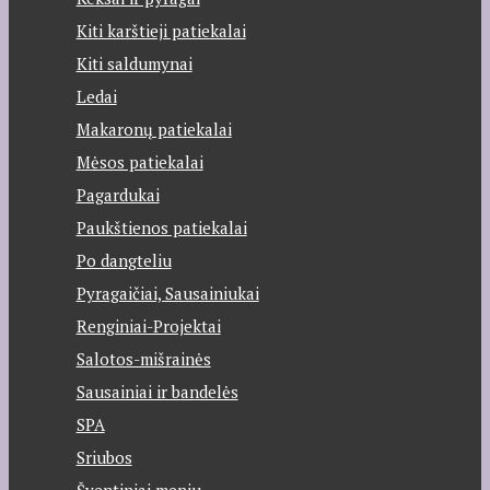
Kiti karštieji patiekalai
Kiti saldumynai
Ledai
Makaronų patiekalai
Mėsos patiekalai
Pagardukai
Paukštienos patiekalai
Po dangteliu
Pyragaičiai, Sausainiukai
Renginiai-Projektai
Salotos-mišrainės
Sausainiai ir bandelės
SPA
Sriubos