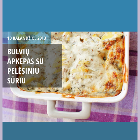
10 BALANDŽIO, 2013
BULVIŲ
APKEPAS SU
PELĖSINIU
SŪRIU