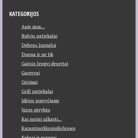
KATEGORIJOS
Apie mus…
Bulvių patiekalai
Debesų žurnalui
Duona ir ne tik
Gaivūs lengvi desertai
Garnyrai
Gėrimai
Grill patiekalai
Idėjos pusryčiams
Jūros gėrybės
Kai norisi užkasti…
KarantinoSkoniuKeliones
Keksai ir pyragai