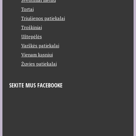
Šventiniai meniu
Tortai
Triušienos patiekalai
Troškiniai
Užtepėlės
Varškės patiekalai
Vienam kąsniui
Žuvies patiekalai
SEKITE MUS FACEBOOKE