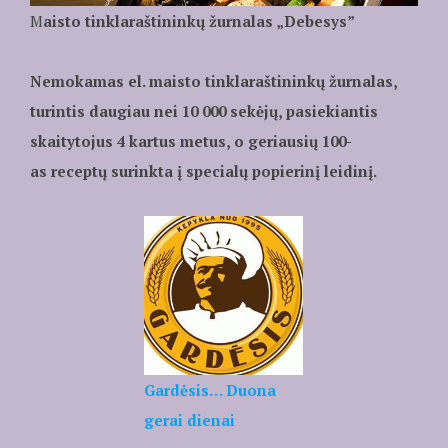
M
aisto tinklaraštininkų žurnalas „Debesys”
Nemokamas el. maisto tinklaraštininkų žurnalas,
turintis daugiau nei 10 000 sekėjų, pasiekiantis
skaitytojus 4 kartus metus, o geriausių 100-
as receptų surinkta į specialų popierinį leidinį.
Gardėsis… Duona
gerai dienai