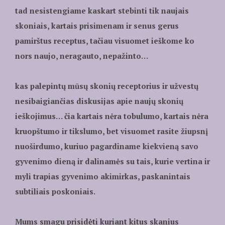
tad nesistengiame kaskart stebinti tik naujais
skoniais, kartais prisimenam ir senus gerus
pamirštus receptus, tačiau visuomet ieškome ko
nors naujo, neragauto, nepažinto…
kas palepintų mūsų skonių receptorius ir užvestų
nesibaigiančias diskusijas apie naujų skonių
ieškojimus… čia kartais nėra tobulumo, kartais nėra
kruopštumo ir tikslumo, bet visuomet rasite žiupsnį
nuoširdumo, kuriuo pagardiname kiekvieną savo
gyvenimo dieną ir dalinamės su tais, kurie vertina ir
myli trapias gyvenimo akimirkas, paskanintais
subtiliais poskoniais.
Mums smagu prisidėti kuriant kitus skanius