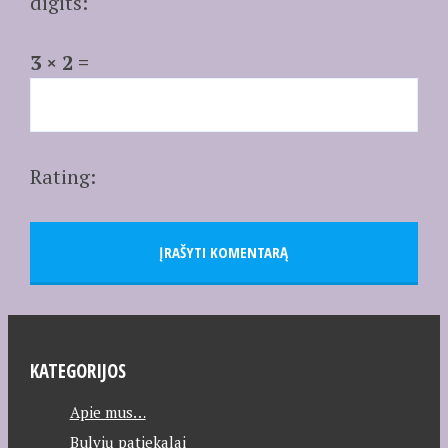
digits:
3 × 2 =
Rating:
KATEGORIJOS
Apie mus…
Bulvių patiekalai