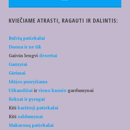
KVIEČIAME ATRASTI, RAGAUTI IR DALINTIS:
Bulvių patiekalai
Duona ir ne tik
Gaivūs lengvi
desertai
Garnyrai
Gėrimai
Idėjos pusryčiams
Užkandžiai
ir
vieno kasnio
gardumynai
Keksai ir pyragai
Kiti
karštieji patiekalai
Kiti
saldumynai
Makaronų patiekalai