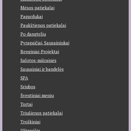
Mėsos patiekalai
Pagardukai
Paukštienos patiekalai
Po dangteliu
Pyragaičiai, Sausainiukai
Renginiai-Projektai
Salotos-mišrainės
Sausainiai ir bandelės
SPA
Sriubos
Šventiniai meniu
Tortai
Triušienos patiekalai
Troškiniai
Užtepėlės