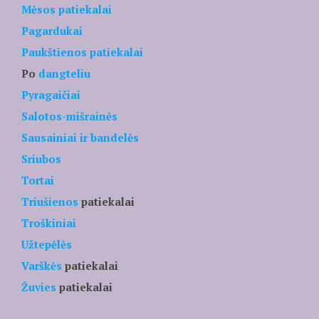
Mėsos patiekalai
Pagardukai
Paukštienos patiekalai
Po
dangteliu
Pyragaičiai
Salotos-mišrainės
Sausainiai ir bandelės
Sriubos
Tortai
Triušienos
patiekalai
Troškiniai
Užtepėlės
Varškės
patiekalai
Žuvies
patiekalai