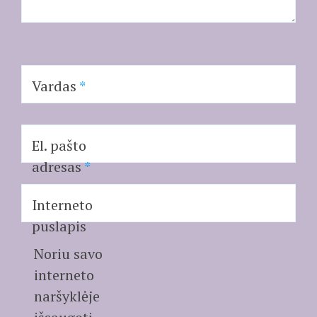
Vardas
*
El. pašto
adresas
*
Interneto
puslapis
Noriu savo
interneto
naršyklėje