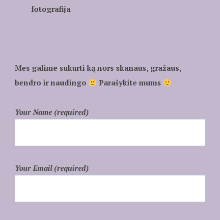
fotografija
Mes galime sukurti ką nors skanaus, gražaus,
bendro ir naudingo
Parašykite mums
Your Name (required)
Your Email (required)