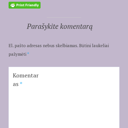
Parašykite komentarą
El. pašto adresas nebus skelbiamas.
Būtini laukeliai
pažymėti
*
Komentar
as
*