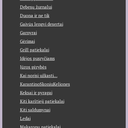
Debesų žurnalui
Duona ir ne tik
Gaivūs lengvi desertai
Garnyrai
Gėrimai
Grill patiekalai
Idėjos pusryčiams
Jūros gėrybės
Kai norisi užkasti…
KarantinoSkoniuKeliones
Keksai ir pyragai
Kiti karštieji patiekalai
Kiti saldumynai
Ledai
Makaronų patiekalai