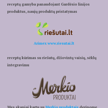
receptų gamyba panaudojant Gardėsio linijos
produktus, naujų produktų pristatymas
Arimex www.riesutai.lt
receptų kūrimas su riešutų, džiovintų vaisių, sėklų
integravimu
Mes skaniai kartu su
Merkio produktais
derinome