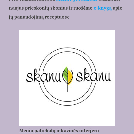
naujus prieskonių skonius ir ruošėme
e-knygą
apie
jų panaudojimą receptuose
Meniu patiekalų ir kavinės interjero