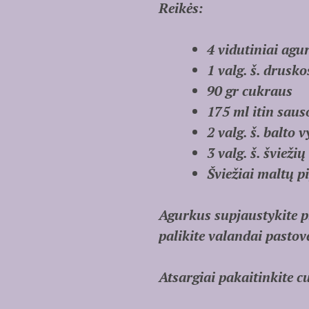
Reikės:
4 vidutiniai agu
1 valg. š. drusko
90 gr cukraus
175 ml itin saus
2 valg. š. balto 
3 valg. š. švieži
Šviežiai maltų p
Agurkus supjaustykite pl
palikite valandai pastovė
Atsargiai pakaitinkite cu