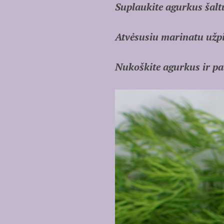
Suplaukite agurkus šalt
Atvėsusiu marinatu užpil
Nukoškite agurkus ir pab