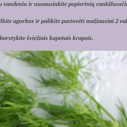
u vandeniu ir nusausinkite popierinių rankšluosči
kite agurkus ir palikite pastovėti mažiausiai 2 v
arstykite šviežiais kapotais krapais.