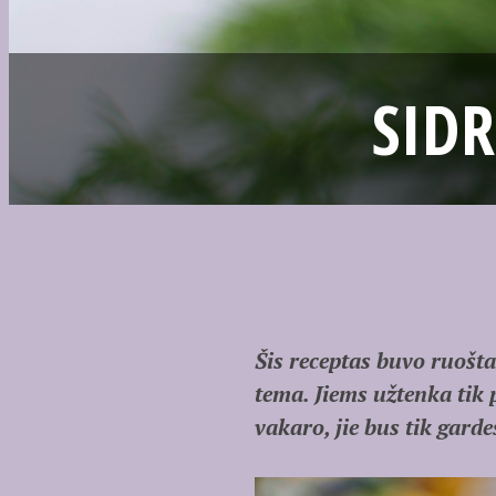
SID
Šis receptas buvo ruošt
tema. Jiems užtenka tik 
vakaro, jie bus tik gard