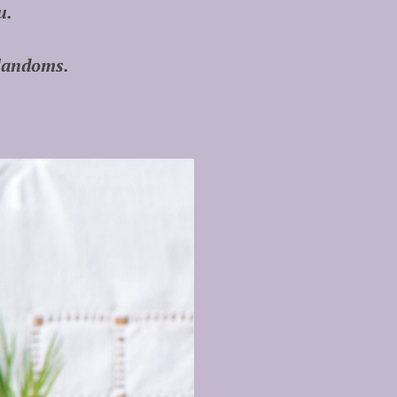
u.
alandoms.