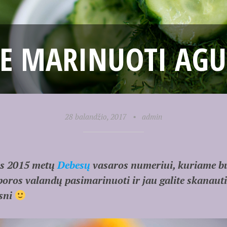
RE MARINUOTI AGU
28 balandžio, 2017
•
admin
as 2015 metų
Debesų
vasaros numeriui, kuriame bu
poros valandų pasimarinuoti ir jau galite skanaut
esni