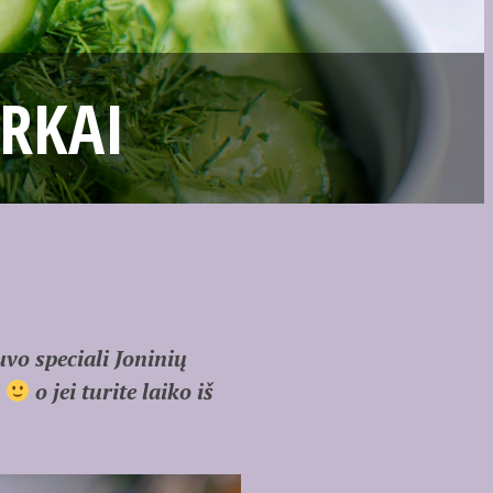
RKAI
vo speciali Joninių
i
o jei turite laiko iš