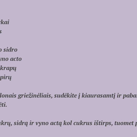
rkai
s
o sidro
vyno acto
ų krapų
ipirų
onais griežinėliais, sudėkite į kiaurasamtį ir paba
ti.
krų, sidrą ir vyno actą kol cukrus ištirps, tuomet p