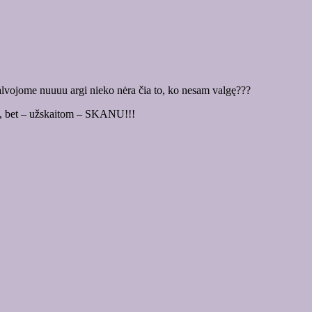
alvojome nuuuu argi nieko nėra čia to, ko nesam valgę???
mi, bet – užskaitom – SKANU!!!