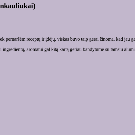
onkauliukai)
k pernaršėm receptų ir įdėjų, viskas buvo taip gerai žinoma, kad jau g
i ingredientų, aromatui gal kitą kartą geriau bandytume su tamsiu alu