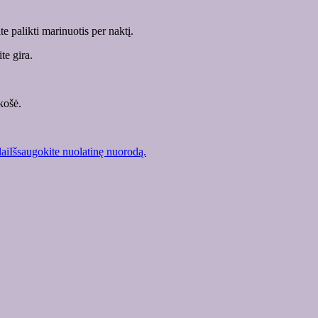
te palikti marinuotis per naktį.
te gira.
košė.
ai
Išsaugokite nuolatinę nuorodą.