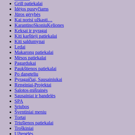
Grill patiekalai
Idėjos pusryčiams
Jūros gėrybės
Kai norisi užkasti…
KarantinoSkoniuKeliones
Keksai ir pyragai
Kiti karštieji patiekalai
Kiti saldumynai
Ledai
Makaronų patiekalai
Mėsos patiekalai
Pagardukai
Paukštienos patiekalai
Po dangteliu
Pyragaičiai, Sausainiukai
Renginiai-Projektai
Salotos-mišrainės
Sausainiai ir bandelės
SPA
Sriubos
Šventiniai meniu
Tortai
Triušienos patiekalai
Troškiniai
Užtepėlės