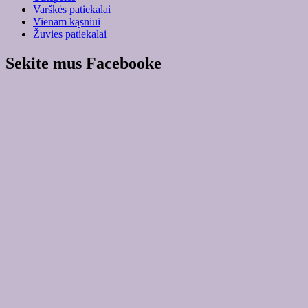
Varškės patiekalai
Vienam kąsniui
Žuvies patiekalai
Sekite mus Facebooke