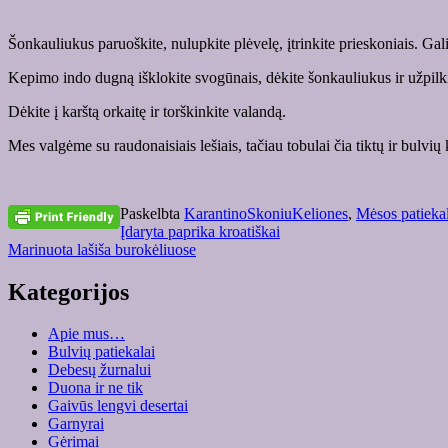
Šonkauliukus paruoškite, nulupkite plėvelę, įtrinkite prieskoniais. Gali
Kepimo indo dugną išklokite svogūnais, dėkite šonkauliukus ir užpilki
Dėkite į karštą orkaitę ir torškinkite valandą.
Mes valgėme su raudonaisiais lešiais, tačiau tobulai čia tiktų ir bulvių 
Paskelbta
KarantinoSkoniuKeliones
,
Mėsos patiekal
Įrašo
Įdaryta paprika kroatiškai
Marinuota lašiša burokėliuose
naršymas
Kategorijos
Apie mus…
Bulvių patiekalai
Debesų žurnalui
Duona ir ne tik
Gaivūs lengvi desertai
Garnyrai
Gėrimai