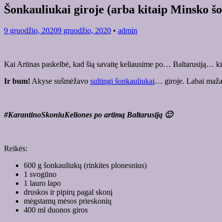
Šonkauliukai giroje (arba kitaip Minsko š
9 gruodžio, 2020
9 gruodžio, 2020
•
admin
Kai Arūnas paskelbė, kad šią savaitę keliausime po… Baltarusiją… kie
Ir bum!
Akyse sušmėžavo
sultingi šonkauliukai
… giroje. Labai maža
#KarantinoSkoniuKeliones po artimą Baltarusiją 🙂
Reikės:
600 g šonkauliukų (rinkites plonesnius)
1 svogūno
1 lauro lapo
druskos ir pipirų pagal skonį
mėgstamų mėsos prieskonių
400 ml duonos giros