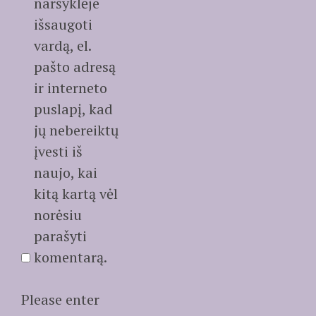
naršyklėje
išsaugoti
vardą, el.
pašto adresą
ir interneto
puslapį, kad
jų nebereiktų
įvesti iš
naujo, kai
kitą kartą vėl
norėsiu
parašyti
komentarą.
Please enter