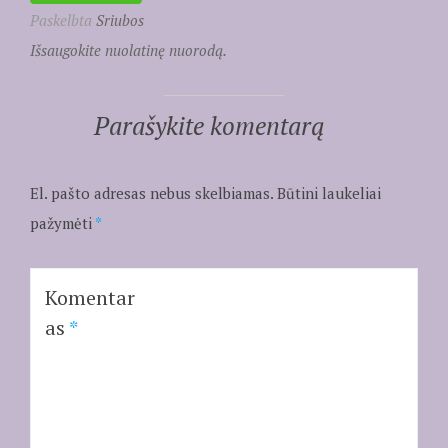
Paskelbta
Sriubos
Išsaugokite nuolatinę nuorodą.
Parašykite komentarą
El. pašto adresas nebus skelbiamas.
Būtini laukeliai
pažymėti
*
Komentar
as
*