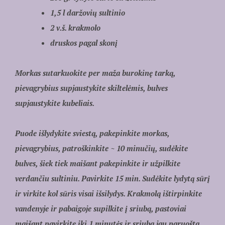
1,5 l daržovių sultinio
2 v.š. krakmolo
druskos pagal skonį
Morkas sutarkuokite per maža burokinę tarką,
pievagrybius supjaustykite skiltelėmis, bulves
supjaustykite kubeliais.
Puode išlydykite sviestą, pakepinkite morkas,
pievagrybius, patroškinkite ~ 10 minučių, sudėkite
bulves, šiek tiek maišant pakepinkite ir užpilkite
verdančiu sultiniu. Pavirkite 15 min. Sudėkite lydytą sūrį
ir virkite kol sūris visai išsilydys. Krakmolą ištirpinkite
vandenyje ir pabaigoje supilkite į sriubą, pastoviai
maišant pavirkite iki 1 minutės ir sriuba jau paruošta.