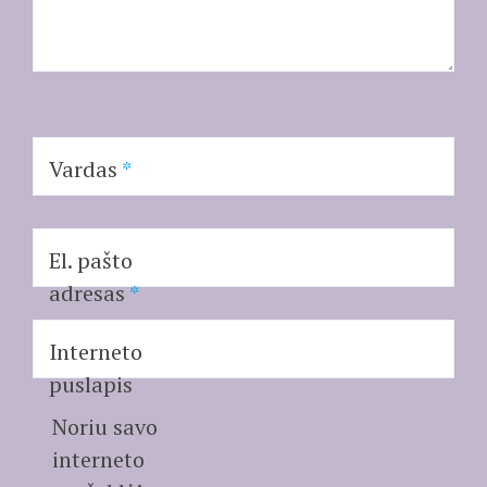
Vardas
*
El. pašto
adresas
*
Interneto
puslapis
Noriu savo
interneto