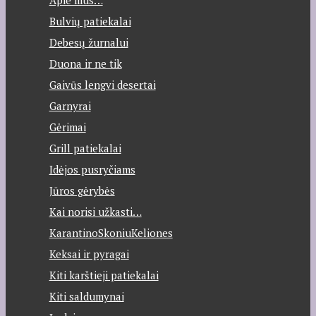
Bulvių patiekalai
Debesų žurnalui
Duona ir ne tik
Gaivūs lengvi desertai
Garnyrai
Gėrimai
Grill patiekalai
Idėjos pusryčiams
Jūros gėrybės
Kai norisi užkasti…
KarantinoSkoniuKeliones
Keksai ir pyragai
Kiti karštieji patiekalai
Kiti saldumynai