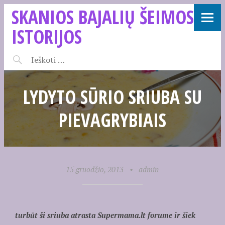
SKANIOS BAJALIŲ ŠEIMOS
ISTORIJOS
LYDYTO SŪRIO SRIUBA SU
PIEVAGRYBIAIS
15 gruodžio, 2013
•
admin
turbūt ši sriuba atrasta Supermama.lt forume ir šiek