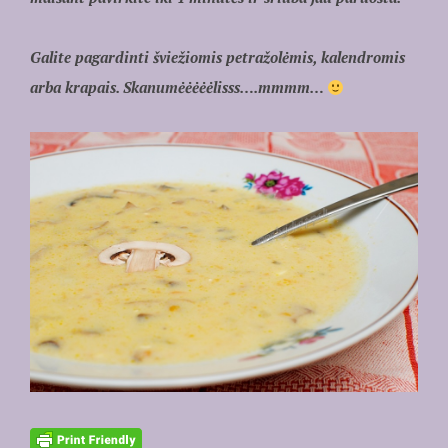
Galite pagardinti šviežiomis petražolėmis, kalendromis
arba krapais. Skanumėėėėėlisss….mmmm…