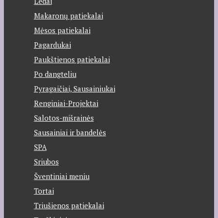
Ledai
Makaronų patiekalai
Mėsos patiekalai
Pagardukai
Paukštienos patiekalai
Po dangteliu
Pyragaičiai, Sausainiukai
Renginiai-Projektai
Salotos-mišrainės
Sausainiai ir bandelės
SPA
Sriubos
Šventiniai meniu
Tortai
Triušienos patiekalai