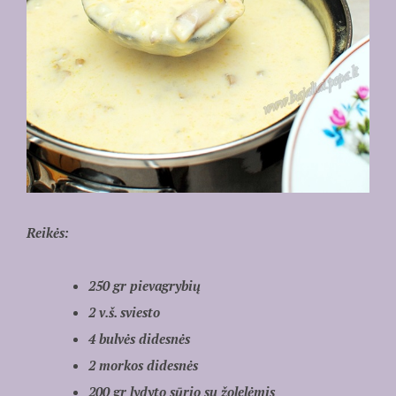
Reikės:
250 gr pievagrybių
2 v.š. sviesto
4 bulvės didesnės
2 morkos didesnės
200 gr lydyto sūrio su žolelėmis