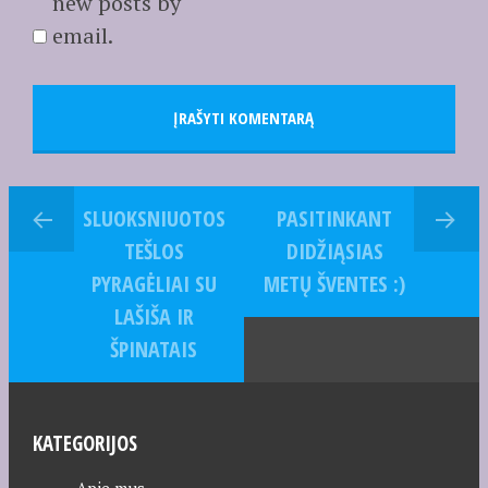
new posts by
email.
SLUOKSNIUOTOS
PASITINKANT
TEŠLOS
DIDŽIĄSIAS
PYRAGĖLIAI SU
METŲ ŠVENTES :)
LAŠIŠA IR
ŠPINATAIS
KATEGORIJOS
Apie mus…