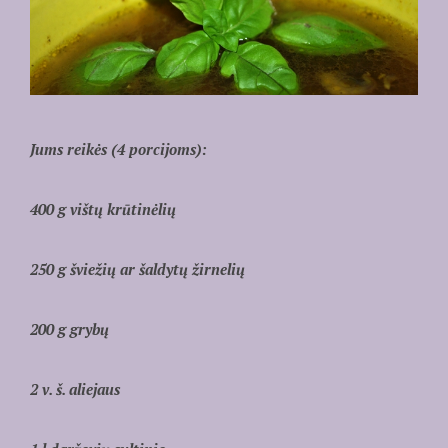
Jums reikės (4 porcijoms):
400 g vištų krūtinėlių
250 g šviežių ar šaldytų žirnelių
200 g grybų
2 v. š. aliejaus