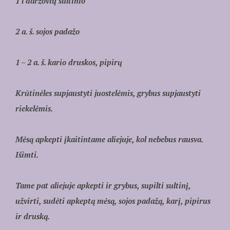
1 l daržovių sultinio
2 a. š. sojos padažo
1 – 2 a. š. kario
druskos, pipirų
Krūtinėles supjaustyti juostelėmis, grybus supjaustyti
riekelėmis.
Mėsą apkepti įkaitintame aliejuje, kol nebebus rausva.
Išimti.
Tame pat aliejuje apkepti ir grybus, supilti sultinį,
užvirti, sudėti apkeptą mėsą, sojos padažą, karį, pipirus
ir druską.