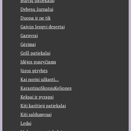
Bulvių patiekalai
Debesų žurnalui
Duona ir ne tik
Gaivūs lengvi desertai
Garnyrai
Gėrimai
Grill patiekalai
Idėjos pusryčiams
Jūros gėrybės
Kai norisi užkasti…
KarantinoSkoniuKeliones
Keksai ir pyragai
Kiti karštieji patiekalai
Kiti saldumynai
Ledai