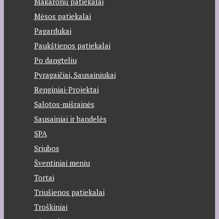
Makaronų patiekalai
Mėsos patiekalai
Pagardukai
Paukštienos patiekalai
Po dangteliu
Pyragaičiai, Sausainiukai
Renginiai-Projektai
Salotos-mišrainės
Sausainiai ir bandelės
SPA
Sriubos
Šventiniai meniu
Tortai
Triušienos patiekalai
Troškiniai