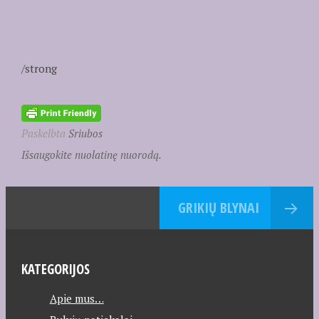
/strong
Paskelbta
Sriubos
Išsaugokite nuolatinę nuorodą.
GRIKIŲ BLYNAI
KATEGORIJOS
Apie mus…