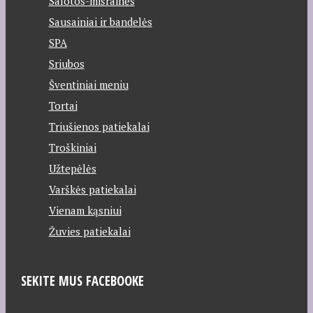
Salotos-mišrainės
Sausainiai ir bandelės
SPA
Sriubos
Šventiniai meniu
Tortai
Triušienos patiekalai
Troškiniai
Užtepėlės
Varškės patiekalai
Vienam kąsniui
Žuvies patiekalai
SEKITE MUS FACEBOOKE