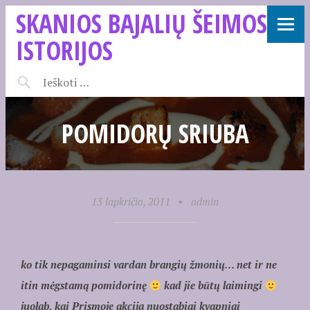
SKANIOS BAJALIŲ ŠEIMOS
ISTORIJOS
POMIDORŲ SRIUBA
13 lapkričio, 2011
•
admin
ko tik nepagaminsi vardan brangių žmonių… net ir ne
itin mėgstamą pomidorinę
kad jie būtų laimingi
juolab, kai Prismoje akcija nuostabiai kvapniai