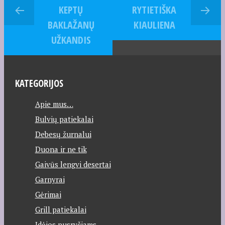
KEPTŲ
RYTIETIŠKA
BAKLAŽANŲ
KIAULIENA
UŽKANDIS
KATEGORIJOS
Apie mus…
Bulvių patiekalai
Debesų žurnalui
Duona ir ne tik
Gaivūs lengvi desertai
Garnyrai
Gėrimai
Grill patiekalai
Idėjos pusryčiams