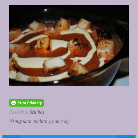
Paskelbta
Sriubos
Išsaugokite nuolatinę nuorodą.