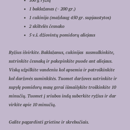
100 g ryžių
1 baklažanas (~ 200 gr.)
1 cukinija (maždaug 450 gr. supjaustytos)
2 skiltelės česnako
5 v.š. džiovintų pomidorų aliejaus
Ryžius išvirkite. Baklažanus, cukinijas susmulkinkite,
sutrinkite česnaką ir pakepinkite puode ant aliejaus.
Viską užpilkite vandeniu kol apsemia ir patroškinkite
kol daržovės suminkštės. Tuomet daržoves sutrinkite ir
supylę pomidorų masę gerai
išmaišykite troškinkite 10
minučių. Tuomet į sriubos indą suberkite ryžius ir dar
virkite apie 10 minučių.
Galite pagardinti grietine ir skrebučiais.