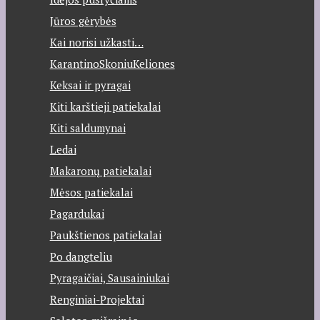
Jūros gėrybės
Kai norisi užkasti…
KarantinoSkoniuKeliones
Keksai ir pyragai
Kiti karštieji patiekalai
Kiti saldumynai
Ledai
Makaronų patiekalai
Mėsos patiekalai
Pagardukai
Paukštienos patiekalai
Po dangteliu
Pyragaičiai, Sausainiukai
Renginiai-Projektai