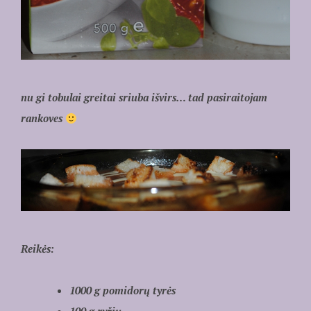
nu gi tobulai greitai sriuba išvirs… tad pasiraitojam
rankoves
Reikės:
1000 g pomidorų tyrės