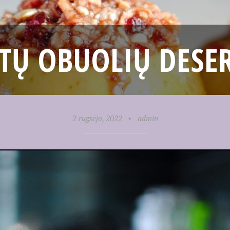
TŲ OBUOLIŲ DESE
2 rugsėjo, 2022
•
admin