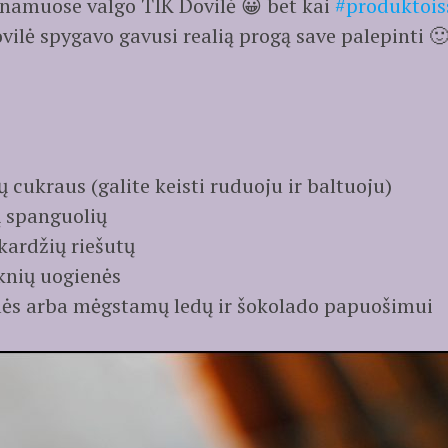
 namuose valgo TIK Dovilė 😀 bet kai
#produktois
vilė spygavo gavusi realią progą save palepinti 🙂 
 cukraus (galite keisti ruduoju ir baltuoju)
ų spanguolių
kardžių riešutų
knių uogienės
ėlės arba mėgstamų ledų ir šokolado papuošimui