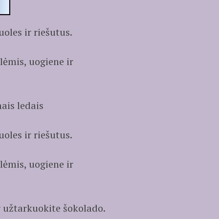
oles ir riešutus.
lėmis, uogiene ir
ais ledais
oles ir riešutus.
lėmis, uogiene ir
r užtarkuokite šokolado.