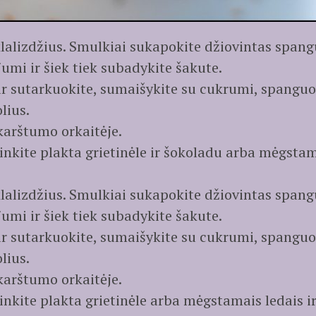
lalizdžius. Smulkiai sukapokite džiovintas spangu
umi ir šiek tiek subadykite šakute.
ir sutarkuokite, sumaišykite su cukrumi, spanguo
lius.
karštumo orkaitėje.
nkite plakta grietinėle ir šokoladu arba mėgstam
lalizdžius. Smulkiai sukapokite džiovintas spangu
umi ir šiek tiek subadykite šakute.
ir sutarkuokite, sumaišykite su cukrumi, spanguo
lius.
karštumo orkaitėje.
nkite plakta grietinėle arba mėgstamais ledais i