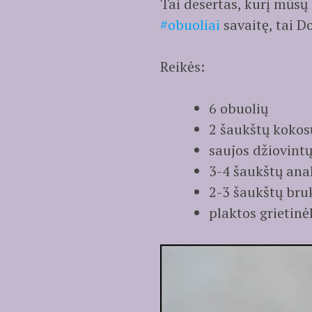
Tai desertas, kurį mūsų
#obuoliai
savaitę, tai Do
Reikės:
6 obuolių
2 šaukštų kokosų
saujos džiovint
3-4 šaukštų ana
2-3 šaukštų bru
plaktos grietin