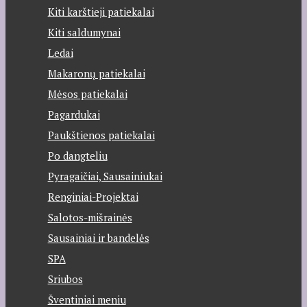
Kiti karštieji patiekalai
Kiti saldumynai
Ledai
Makaronų patiekalai
Mėsos patiekalai
Pagardukai
Paukštienos patiekalai
Po dangteliu
Pyragaičiai, Sausainiukai
Renginiai-Projektai
Salotos-mišrainės
Sausainiai ir bandelės
SPA
Sriubos
Šventiniai meniu