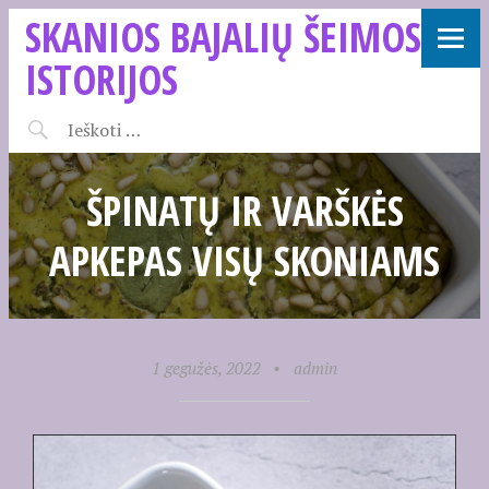
SKANIOS BAJALIŲ ŠEIMOS
ISTORIJOS
ŠPINATŲ IR VARŠKĖS
APKEPAS VISŲ SKONIAMS
1 gegužės, 2022
•
admin