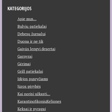
KATEGORIJOS
Apie mus…
Bulvių patiekalai
Debesų žurnalui
Duona ir ne tik
Gaivūs lengvi desertai
Garnyrai
Gėrimai
Grill patiekalai
Idėjos pusryčiams
Jūros gėrybės
Kai norisi užkasti…
KarantinoSkoniuKeliones
Keksai ir pyragai