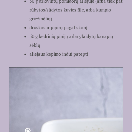
30 g džiovintų pomidorų aliejuje (arba tiek pat
rūkytos/sūdytos žuvies file, arba kumpio
griežinėlių)
druskos ir pipirų pagal skonį
50 g kedrinių pinijų arba glaidytų kanapių
sėklų
aliejaus kepimo indui patepti