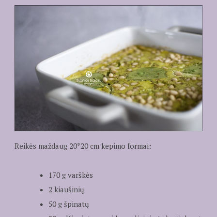
Reikės maždaug 20*20 cm kepimo formai:
170 g varškės
2 kiaušinių
50 g špinatų