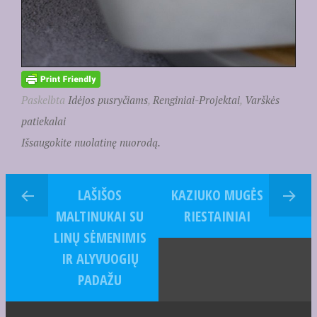
Paskelbta
Idėjos pusryčiams
,
Renginiai-Projektai
,
Varškės
patiekalai
Išsaugokite nuolatinę nuorodą.
LAŠIŠOS
KAZIUKO MUGĖS
MALTINUKAI SU
RIESTAINIAI
LINŲ SĖMENIMIS
IR ALYVUOGIŲ
PADAŽU