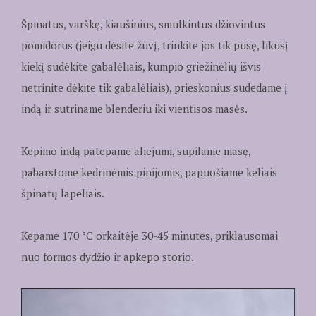
Špinatus, varškę, kiaušinius, smulkintus džiovintus
pomidorus (jeigu dėsite žuvį, trinkite jos tik pusę, likusį
kiekį sudėkite gabalėliais, kumpio griežinėlių išvis
netrinite dėkite tik gabalėliais), prieskonius sudedame į
indą ir sutriname blenderiu iki vientisos masės.
Kepimo indą patepame aliejumi, supilame masę,
pabarstome kedrinėmis pinijomis, papuošiame keliais
špinatų lapeliais.
Kepame 170
°
C orkaitėje 30-45 minutes, priklausomai
nuo formos dydžio ir apkepo storio.