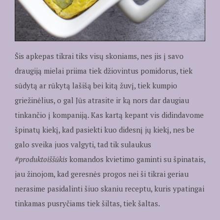
Šis apkepas tikrai tiks visų skoniams, nes jis į savo
draugiją mielai priima tiek džiovintus pomidorus, tiek
sūdytą ar rūkytą lašišą bei kitą žuvį, tiek kumpio
griežinėlius, o gal Jūs atrasite ir ką nors dar daugiau
tinkančio į kompaniją. Kas kartą kepant vis didindavome
špinatų kiekį, kad pasiekti kuo didesnį jų kiekį, nes be
galo sveika juos valgyti, tad tik sulaukus
#produktoiššūkis
komandos kvietimo gaminti su špinatais,
jau žinojom, kad geresnės progos nei ši tikrai geriau
nerasime pasidalinti šiuo skaniu receptu, kuris ypatingai
tinkamas pusryčiams tiek šiltas, tiek šaltas.