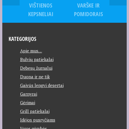
VIŠTIENOS
VARŠKE IR
KEPSNELIAI
POMIDORAIS
KATEGORIJOS
Apie mus…
Bulvių patiekalai
Debesų žurnalui
Duona ir ne tik
Gaivūs lengvi desertai
Garnyrai
Gėrimai
Grill patiekalai
Idėjos pusryčiams
Jūros gėrybės