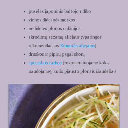
puselės japoninio baltojo ridiko
vienos didesnės morkos
nedidelės plonos cukinijos
skrudintų sezamų aliejaus (ypatingos
rekomendacijos
Kūmutės aliejams
)
druskos ir pipirų pagal skonį
specialios tarkos
(rekomenduojame kokią
naudojame), kuris pjausto plonais šiaudeliais