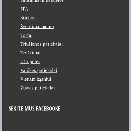
SPA
Sriubos
Šventiniai meniu
Tortai
Triušienos patiekalai
Troškiniai
Užtepėlės
Varškės patiekalai
Vienam kąsniui
Žuvies patiekalai
SEKITE MUS FACEBOOKE