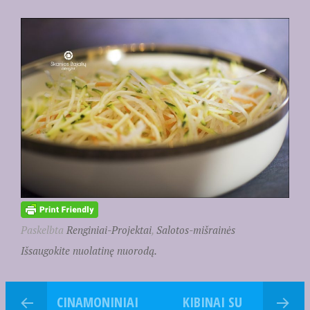
Paskelbta
Renginiai-Projektai
,
Salotos-mišrainės
Išsaugokite nuolatinę nuorodą.
CINAMONINIAI
KIBINAI SU