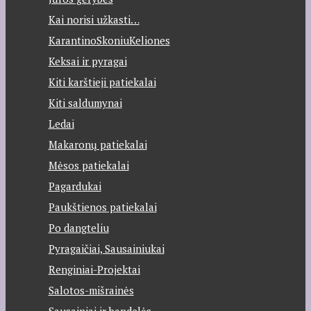
Kai norisi užkasti…
KarantinoSkoniuKeliones
Keksai ir pyragai
Kiti karštieji patiekalai
Kiti saldumynai
Ledai
Makaronų patiekalai
Mėsos patiekalai
Pagardukai
Paukštienos patiekalai
Po dangteliu
Pyragaičiai, Sausainiukai
Renginiai-Projektai
Salotos-mišrainės
Sausainiai ir bandelės