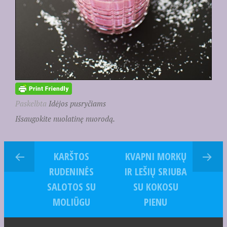
Paskelbta
Idėjos pusryčiams
Išsaugokite nuolatinę nuorodą.
KARŠTOS
KVAPNI MORKŲ
RUDENINĖS
IR LEŠIŲ SRIUBA
SALOTOS SU
SU KOKOSU
MOLIŪGU
PIENU