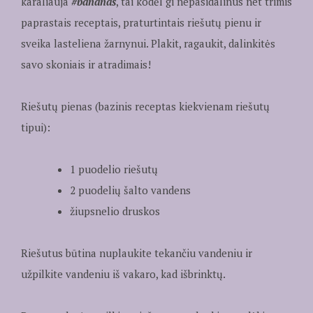
karaliauja
#bananas
, tai kodėl gi nepasidalinus net trimis
paprastais receptais, praturtintais riešutų pienu ir
sveika lasteliena žarnynui. Plakit, ragaukit, dalinkitės
savo skoniais ir atradimais!
Riešutų pienas (bazinis receptas kiekvienam riešutų
tipui):
1 puodelio riešutų
2 puodelių šalto vandens
žiupsnelio druskos
Riešutus būtina nuplaukite tekančiu vandeniu ir
užpilkite vandeniu iš vakaro, kad išbrinktų.