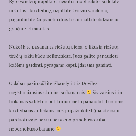
Ryte vandenį nupilkite, riešutus nuplaukite, sudėkite
riešutus į kokteilinę, užpilkite šviežiu vandeniu,
pagardinkite žiupsneliu druskos ir malkite didžiausiu
greičiu 3-4 minutes.
Nukoškite pagamintą riešutų pieną, o likusių riešutų
tirščių jokiu būdu neišmeskite. Juos galite panaudoti
košėms gardinti, pyragams kepti, įdarams gaminti.
O dabar pasiruoškite išbandyti tris Dovilės
mėgstamiausius skonius su bananais
šis vaisius itin
tinkamas šaldyti ir bet kuriuo metu panaudoti trintiems
kokteiliams ar ledams, nes pripažinkite būna ateina ir
parduotuvėje nerasi nei vieno prinokusio arba
nepernokusio banano