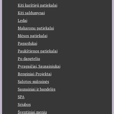
Kiti karštieji patiekalai
Kiti saldumynai
Ledai
Makaronų patiekalai
Mėsos patiekalai
Pagardukai
Paukštienos patiekalai
Po dangteliu
Pyragaičiai, Sausainiukai
Renginiai-Projektai
Salotos-mišrainės
Sausainiai ir bandelės
SPA
Sriubos
Šventiniai meniu