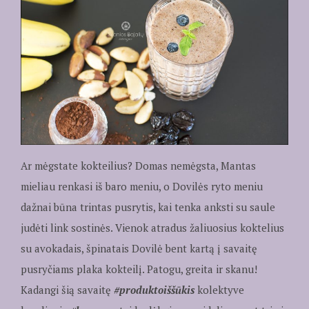
Ar mėgstate kokteilius? Domas nemėgsta, Mantas
mieliau renkasi iš baro meniu, o Dovilės ryto meniu
dažnai būna trintas pusrytis, kai tenka anksti su saule
judėti link sostinės. Vienok atradus žaliuosius koktelius
su avokadais, špinatais Dovilė bent kartą į savaitę
pusryčiams plaka kokteilį. Patogu, greita ir skanu!
Kadangi šią savaitę
#produktoiššūkis
kolektyve