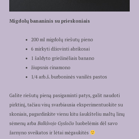
Migdolų bananinis su prieskoniais
200 ml migdolų riešutų pieno
6 mirkyti džiovinti abrikosai
1 šaldyto griežinėliais banano
žiupsnis cinamono
1/4 arb.š. burboninės vanilės pastos
Galite riešutų pieną pasigaminti patys, galit naudoti
pirktinį, tačiau visų svarbiausia eksperimentuokite su
skoniais, pagardinkite vienu kitu šaukšteliu maltų linų
sėmenų arba
Balkšvojo Gysločio
luobelėmis dėl savo
žarnyno sveikatos ir lėtai mėgaukitės