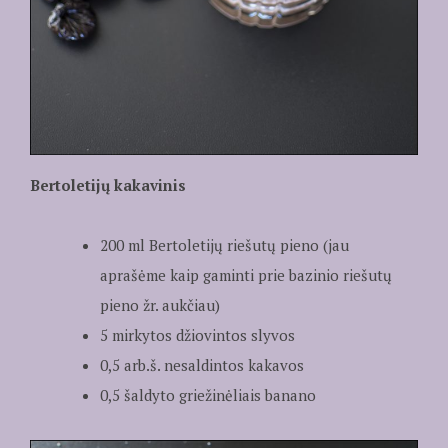
Bertoletijų kakavinis
200 ml Bertoletijų riešutų pieno (jau
aprašėme kaip gaminti prie bazinio riešutų
pieno žr. aukčiau)
5 mirkytos džiovintos slyvos
0,5 arb.š. nesaldintos kakavos
0,5 šaldyto griežinėliais banano