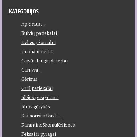
KATEGORIJOS
Apie mus…
Bulvių patiekalai
Debesų žurnalui
Duona ir ne tik
Gaivūs lengvi desertai
Garnyrai
Gėrimai
Grill patiekalai
Idėjos pusryčiams
Jūros gėrybės
Kai norisi užkasti…
KarantinoSkoniuKeliones
Keksai ir pyragai