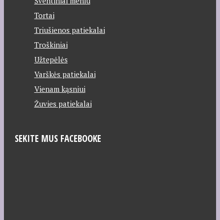
Šventiniai meniu
Tortai
Triušienos patiekalai
Troškiniai
Užtepėlės
Varškės patiekalai
Vienam kąsniui
Žuvies patiekalai
SEKITE MUS FACEBOOKE