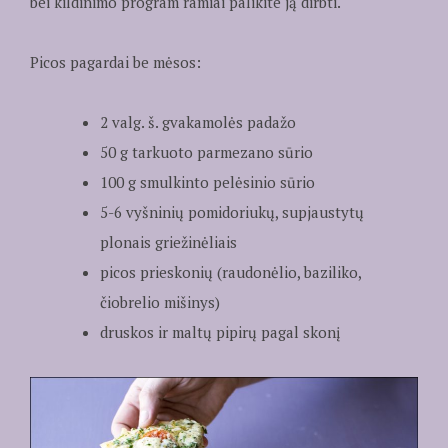
bei kildinimo program ramiai palikite ją dirbti.
Picos pagardai be mėsos:
2 valg. š. gvakamolės padažo
50 g tarkuoto parmezano sūrio
100 g smulkinto pelėsinio sūrio
5-6 vyšninių pomidoriukų, supjaustytų
plonais griežinėliais
picos prieskonių (raudonėlio, baziliko,
čiobrelio mišinys)
druskos ir maltų pipirų pagal skonį