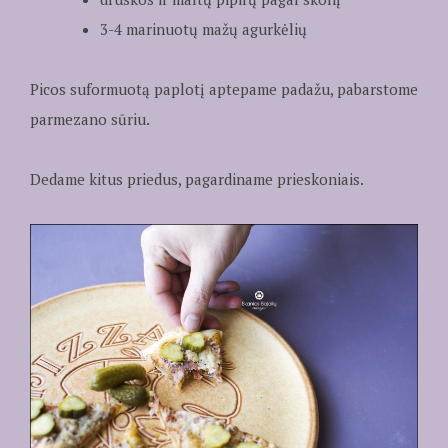
3-4 marinuotų mažų agurkėlių
Picos suformuotą paplotį aptepame padažu, pabarstome
parmezano sūriu.
Dedame kitus priedus, pagardiname prieskoniais.