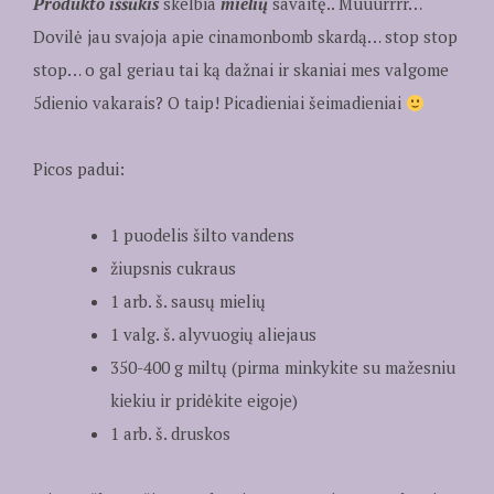
Produkto iššūkis
skelbia
mielių
savaitę.. Muuurrrr…
Dovilė jau svajoja apie cinamonbomb skardą… stop stop
stop… o gal geriau tai ką dažnai ir skaniai mes valgome
5dienio vakarais? O taip! Picadieniai šeimadieniai
Picos padui:
1 puodelis šilto vandens
žiupsnis cukraus
1 arb. š. sausų mielių
1 valg. š. alyvuogių aliejaus
350-400 g miltų (pirma minkykite su mažesniu
kiekiu ir pridėkite eigoje)
1 arb. š. druskos