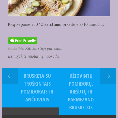
Picą kepame 250 °C karštumo orkaitėje 8-10 minučių.
Paskelbta
Kiti karštieji patiekalai
Išsaugokite nuolatinę nuorodą.
BRUSKETA SU
DŽIOVINTŲ
TROŠKINTAIS
POMIDORŲ,
POMIDORAIS IR
RIEŠUTŲ IR
ANČIUVIAIS
PARMEZANO
BRUSKETOS