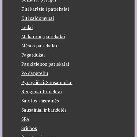
Kiti karštieji patiekalai
Kiti saldumynai
Ledai
Makaronų patiekalai
Mėsos patiekalai
Pagardukai
Paukštienos patiekalai
Po dangteliu
Pyragaičiai, Sausainiukai
Renginiai-Projektai
Salotos-mišrainės
Sausainiai ir bandelės
SPA
Sriubos