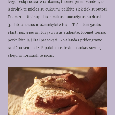
Jeigu tešlą ruošiate rankomis, tuomer pirma vandenyje
ištirpinkite mieles su cukrumi, palikite šiek tiek suputoti.
Tuomet mišinį supilkite į miltus sumaušytus su druska,
įpilkite aliejaus ir užminkykite tešlą. Tešla turi gautis
elastinga, jeigu miltus jau visus sudėjote, tuomet tiesiog
perkelkite ją šiltai pastovėti ~2 valandas pridengtame
rankšluosčiu inde. Iš pakilusios tešlos, rankas suvilgę
aliejumi, formuokite picas.