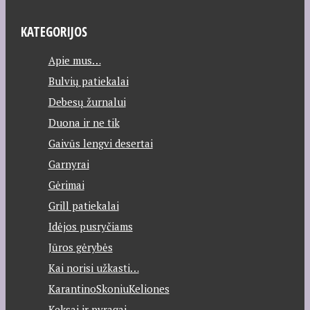
KATEGORIJOS
Apie mus…
Bulvių patiekalai
Debesų žurnalui
Duona ir ne tik
Gaivūs lengvi desertai
Garnyrai
Gėrimai
Grill patiekalai
Idėjos pusryčiams
Jūros gėrybės
Kai norisi užkasti…
KarantinoSkoniuKeliones
Keksai ir pyragai