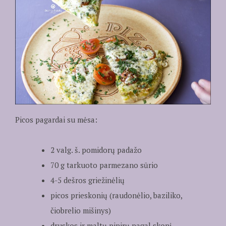
Picos pagardai su mėsa:
2 valg. š. pomidorų padažo
70 g tarkuoto parmezano sūrio
4-5 dešros griežinėlių
picos prieskonių (raudonėlio, baziliko,
čiobrelio mišinys)
druskos ir maltų pipirų pagal skonį