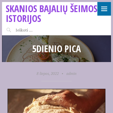
SKANIOS BAJALIŲ ŠEIMOS
ISTORIJOS
5DIENIO PICA
8 liepos, 2022
•
admin