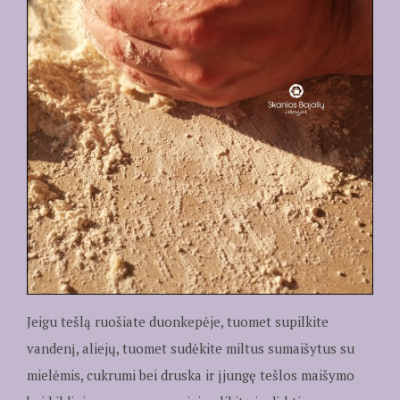
Jeigu tešlą ruošiate duonkepėje, tuomet supilkite
vandenį, aliejų, tuomet sudėkite miltus sumaišytus su
mielėmis, cukrumi bei druska ir įjungę tešlos maišymo