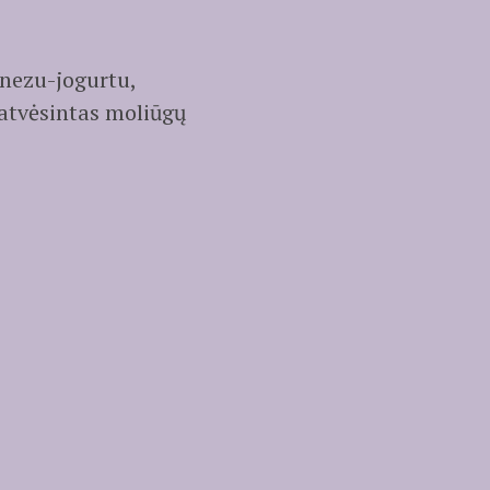
onezu-jogurtu,
 atvėsintas moliūgų