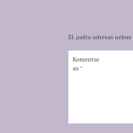
El. pašto adresas nebus
Komentar
as
*