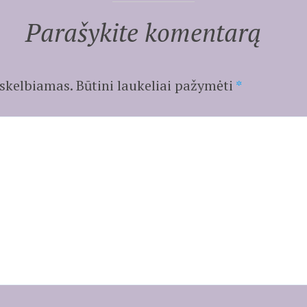
Parašykite komentarą
 skelbiamas.
Būtini laukeliai pažymėti
*