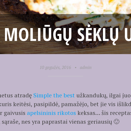
 MOLIŪGŲ SĖKLŲ 
10 gegužės, 2016
•
admin
 metus atradę
Simple the best
užkandukų, ilgai juo
ris keitėsi, pasipildė, pamažėjo, bet jie vis išlik
r gaivusis
apelsininis rikotos
keksas… šis recepta
sąraše, nes yra paprastai vienas geriausių 🙂