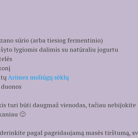
ano sūrio (arba tiesiog fermentinio)
yto lygiomis dalimis su natūraliu jogurtu
telės
konį
ntų
Arimex moliūgų sėklų
s duonos
kis turi būti daugmaž vienodas, tačiau nebijokite
kaniau 🙂
derinkite pagal pageidaujamą masės tirštumą, sva