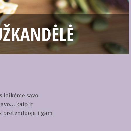
UŽKANDĖLĖ
s laikėme savo
davo… kaip ir
s pretenduoja ilgam