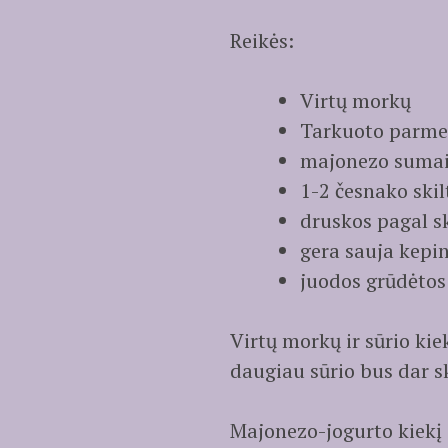
Reikės:
Virtų morkų
Tarkuoto parmez
majonezo sumaiš
1-2 česnako skil
druskos pagal s
gera sauja kepi
juodos grūdėto
Virtų morkų ir sūrio kie
daugiau sūrio bus dar s
Majonezo-jogurto kiekį 