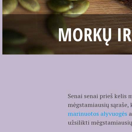
MORKŲ IR
Senai senai prieš kelis
mėgstamiausių sąraše, ku
marinuotos alyvuogės
a
užsilikti mėgstamiausių 