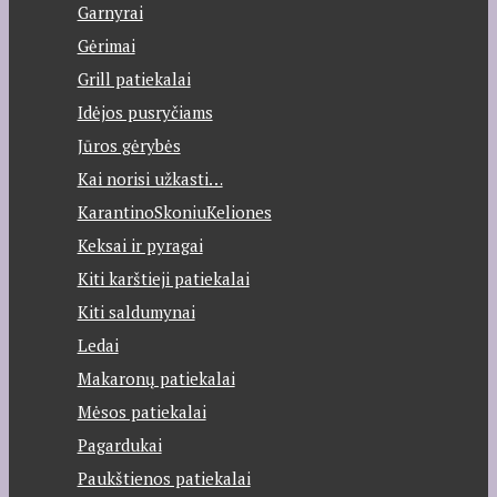
Garnyrai
Gėrimai
Grill patiekalai
Idėjos pusryčiams
Jūros gėrybės
Kai norisi užkasti…
KarantinoSkoniuKeliones
Keksai ir pyragai
Kiti karštieji patiekalai
Kiti saldumynai
Ledai
Makaronų patiekalai
Mėsos patiekalai
Pagardukai
Paukštienos patiekalai