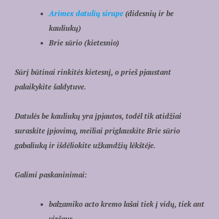
Arimex datulių sirupe
(didesnių ir be
kauliukų)
Brie sūrio (kietesnio)
Sūrį būtinai rinkitės kietesnį, o prieš pjaustant
palaikykite šaldytuve.
Datulės be kauliukų yra įpjautos, todėl tik atidžiai
suraskite įpjovimą, meiliai priglauskite Brie sūrio
gabaliuką ir išdėliokite užkandžių lėkštėje.
Galimi paskaninimai:
balzamiko acto kremo lašai tiek į vidų, tiek ant
viršaus