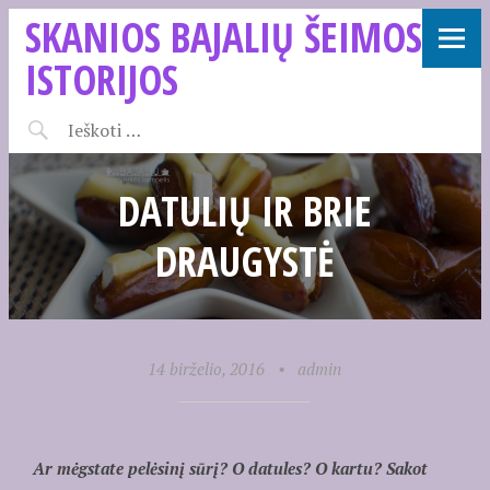
SKANIOS BAJALIŲ ŠEIMOS
ISTORIJOS
DATULIŲ IR BRIE
DRAUGYSTĖ
14 birželio, 2016
•
admin
Ar mėgstate pelėsinį sūrį? O datules? O kartu? Sakot