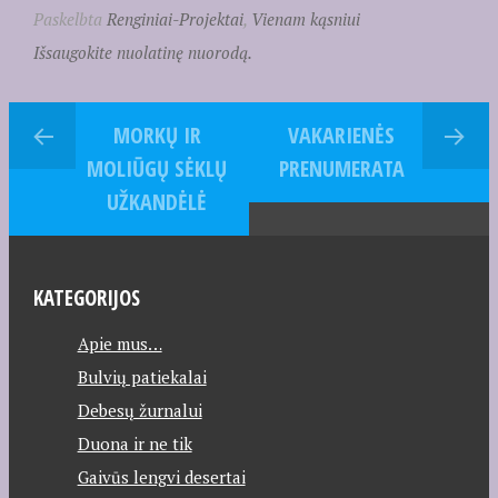
Paskelbta
Renginiai-Projektai
,
Vienam kąsniui
Išsaugokite nuolatinę nuorodą.
MORKŲ IR
VAKARIENĖS
MOLIŪGŲ SĖKLŲ
PRENUMERATA
UŽKANDĖLĖ
KATEGORIJOS
Apie mus…
Bulvių patiekalai
Debesų žurnalui
Duona ir ne tik
Gaivūs lengvi desertai