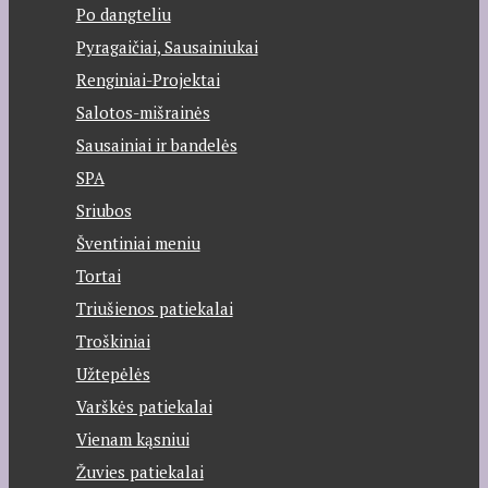
Po dangteliu
Pyragaičiai, Sausainiukai
Renginiai-Projektai
Salotos-mišrainės
Sausainiai ir bandelės
SPA
Sriubos
Šventiniai meniu
Tortai
Triušienos patiekalai
Troškiniai
Užtepėlės
Varškės patiekalai
Vienam kąsniui
Žuvies patiekalai