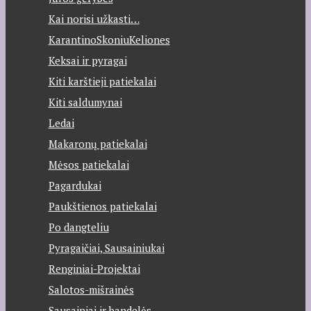
Kai norisi užkasti…
KarantinoSkoniuKeliones
Keksai ir pyragai
Kiti karštieji patiekalai
Kiti saldumynai
Ledai
Makaronų patiekalai
Mėsos patiekalai
Pagardukai
Paukštienos patiekalai
Po dangteliu
Pyragaičiai, Sausainiukai
Renginiai-Projektai
Salotos-mišrainės
Sausainiai ir bandelės