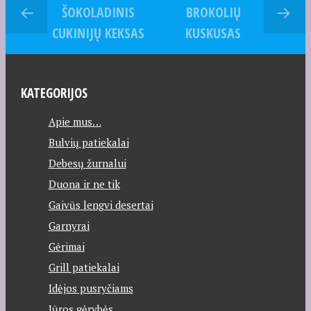
ŠOKOLADINIS
BROKOLIŲ
CUKINIJŲ KEKSAS
KUSKUSAS
KATEGORIJOS
Apie mus…
Bulvių patiekalai
Debesų žurnalui
Duona ir ne tik
Gaivūs lengvi desertai
Garnyrai
Gėrimai
Grill patiekalai
Idėjos pusryčiams
Jūros gėrybės