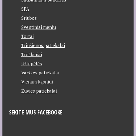
SPA
Sriubos
Šventiniai meniu
Tortai
Triušienos patiekalai
Troškiniai
Užtepėlės
Varškės patiekalai
Vienam kąsniui
Žuvies patiekalai
SEKITE MUS FACEBOOKE