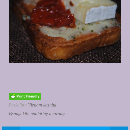
Paskelbta
Vienam kąsniui
Išsaugokite nuolatinę nuorodą.