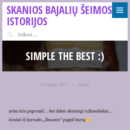
SKANIOS BAJALIŲ ŠEIMOS
ISTORIJOS
SIMPLE THE BEST :)
8 rugsėjo, 2011
•
admin
arba itin paprasti… bet labai skoningi užkandukai…
tiesiai iš žurnalo „Žmonės” pagal Inetą