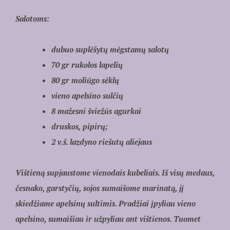
Salotoms:
dubuo suplėšytų mėgstamų salotų
70 gr rukolos lapelių
80 gr moliūgo sėklų
vieno apelsino sulčių
8 mažesni šviežūs agurkai
druskos, pipirų;
2 v.š. lazdyno riešutų aliejaus
Vištieną supjaustome vienodais kubeliais. Iš visų medaus,
česnako, garstyčių, sojos sumaišome marinatą, jį
skiedžiame apelsinų sultimis. Pradžiai įpyliau vieno
apelsino, sumaišiau ir užpyliau ant vištienos. Tuomet