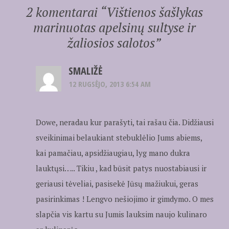
2 komentarai “
Vištienos šašlykas
marinuotas apelsinų sultyse ir
žaliosios salotos
”
SMALIŽĖ
12 RUGSĖJO, 2013 6:54 AM
Dowe, neradau kur parašyti, tai rašau čia. Didžiausi
sveikinimai belaukiant stebuklėlio Jums abiems,
kai pamačiau, apsidžiaugiau, lyg mano dukra
lauktųsi….. Tikiu , kad būsit patys nuostabiausi ir
geriausi tėveliai, pasisekė Jūsų mažiukui, geras
pasirinkimas ! Lengvo nešiojimo ir gimdymo. O mes
slapčia vis kartu su Jumis lauksim naujo kulinaro