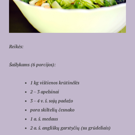
Reikės:
Šašlykams (6 porcijos):
1 kg vištienos krūtinėlės
2 – 3 apelsinai
3 – 4 v. š. sojų padažo
pora skiltelių česnako
1 a. š. medaus
2 a. š. angliškų garstyčių (su grūdeliais)