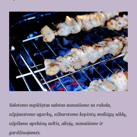
Salotoms suplėšytas salotas sumaišome su rukola,
užpjaustome agurkų, užbarstome kepintų moliūgų sėklų,
užpilame apelsinų sultis, aliejų, sumaišome ir
gardžiuojamės.