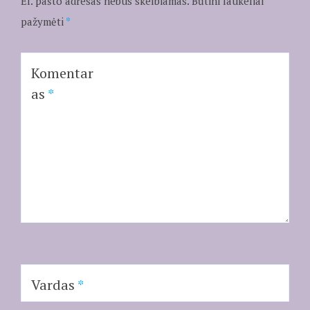
El. pašto adresas nebus skelbiamas.
Būtini laukeliai
pažymėti
*
Komentar
as
*
Vardas
*