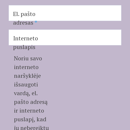
El. pašto
adresas
*
Interneto
puslapis
Noriu savo
interneto
naršyklėje
išsaugoti
vardą, el.
pašto adresą
ir interneto
puslapį, kad
jų nebereiktų