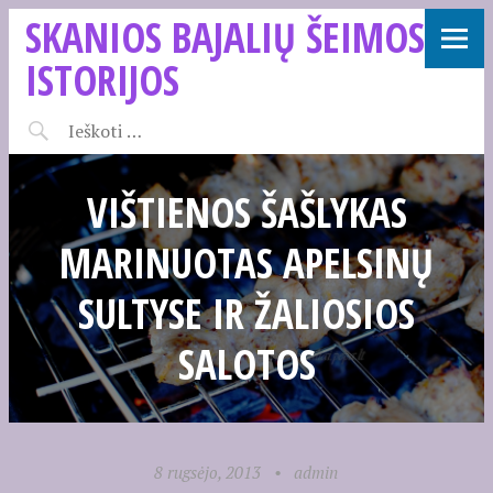
SKANIOS BAJALIŲ ŠEIMOS
ISTORIJOS
VIŠTIENOS ŠAŠLYKAS
MARINUOTAS APELSINŲ
SULTYSE IR ŽALIOSIOS
SALOTOS
8 rugsėjo, 2013
•
admin