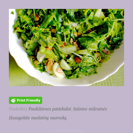
Paskelbta
Paukštienos patiekalai
,
Salotos-mišrainės
Išsaugokite nuolatinę nuorodą.