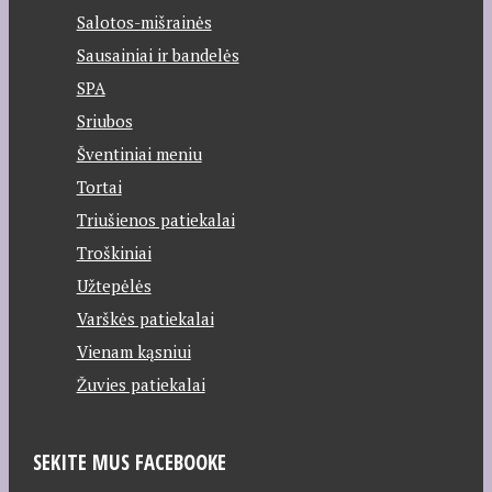
Salotos-mišrainės
Sausainiai ir bandelės
SPA
Sriubos
Šventiniai meniu
Tortai
Triušienos patiekalai
Troškiniai
Užtepėlės
Varškės patiekalai
Vienam kąsniui
Žuvies patiekalai
SEKITE MUS FACEBOOKE