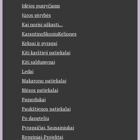
Idėjos pusryčiams
Jūros gėrybės
Kai norisi užkasti…
KarantinoSkoniuKeliones
Keksai ir pyragai
Kiti karštieji patiekalai
Kiti saldumynai
Ledai
Makaronų patiekalai
Mėsos patiekalai
Pagardukai
Paukštienos patiekalai
Po dangteliu
Pyragaičiai, Sausainiukai
Renginiai-Projektai