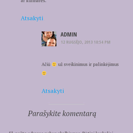
ar kulinarės.
Atsakyti
ADMIN
12 RUGSĖJO, 2013 10:54 PM
Ačiū
už sveikinimus ir palinkėjimus
Atsakyti
Parašykite komentarą