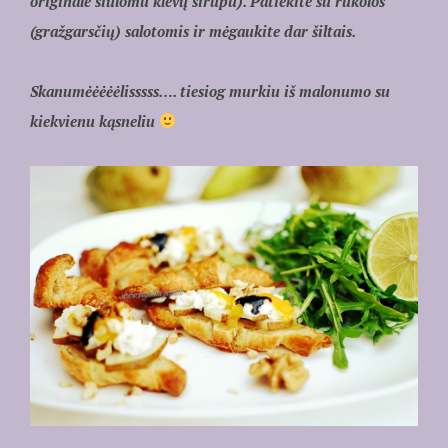
originale siūlomu klevų sirupu). Patiekite su rukolos
(gražgarsčių) salotomis ir mėgaukite dar šiltais.
Skanumėėėėėlisssss…. tiesiog murkiu iš malonumo su
kiekvienu kąsneliu