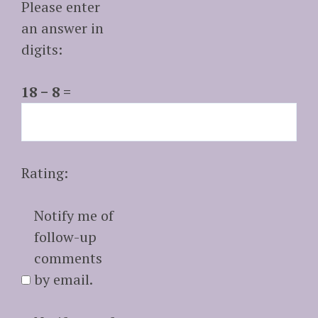
Please enter
an answer in
digits:
18 − 8 =
Rating:
Notify me of
follow-up
comments
by email.