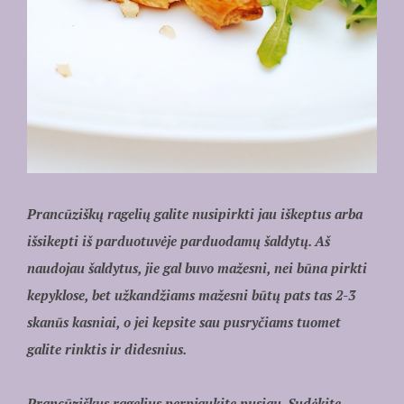
Prancūziškų ragelių galite nusipirkti jau iškeptus arba
išsikepti iš parduotuvėje parduodamų šaldytų. Aš
naudojau šaldytus, jie gal buvo mažesni, nei būna pirkti
kepyklose, bet užkandžiams mažesni būtų pats tas 2-3
skanūs kasniai, o jei kepsite sau pusryčiams tuomet
galite rinktis ir didesnius.
Prancūziškus ragelius perpjaukite pusiau. Sudėkite