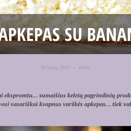
 APKEPAS SU BANA
28 liepos, 2013
•
admin
kai ekspromtu… sumaišius keletą pagrindinių prod
vosi vasariškai kvapnus varškės apkepas… tiek vaka