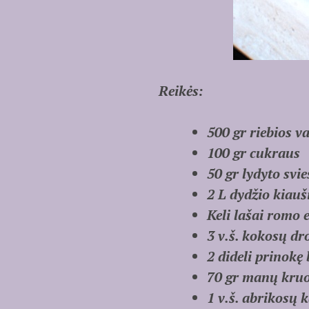
Reikės:
500 gr riebios v
100 gr cukraus
50 gr lydyto svie
2 L dydžio kiauš
Keli lašai romo 
3 v.š. kokosų dr
2 dideli prinokę
70 gr manų kru
1 v.š. abrikosų 