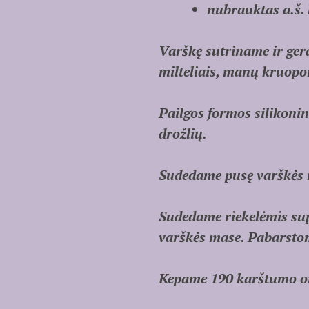
nubrauktas a.š. 
Varškę sutriname ir gera
milteliais, manų kruop
Pailgos formos silikoni
drožlių.
Sudedame pusę varškės m
Sudedame riekelėmis sup
varškės mase. Pabarstom
Kepame 190 karštumo or