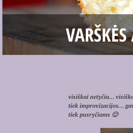
VARŠKĖS
visiškai netyčia… visiš
tiek improvizacijos… ga
tiek pusryčiams 🙂