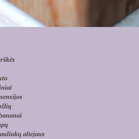
arškės
sto
iniai
esensijos
ožlių
 bananai
opų
kauliukų aliejaus