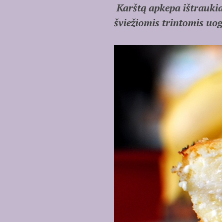
Karštą apkepa ištraukiam
šviežiomis trintomis uo