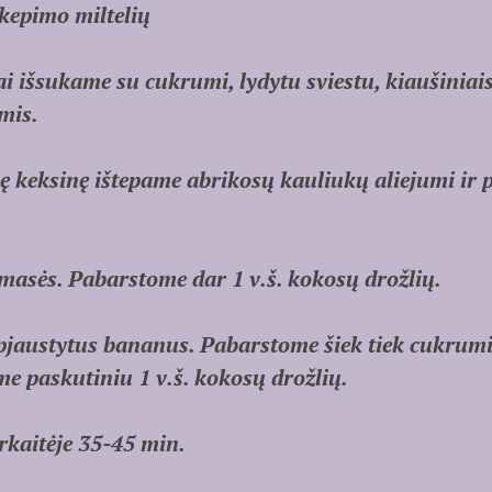
kepimo miltelių
i išsukame su cukrumi, lydytu sviestu, kiaušiniai
omis.
nę keksinę ištepame abrikosų kauliukų aliejumi ir 
asės. Pabarstome dar 1 v.š. kokosų drožlių.
jaustytus bananus. Pabarstome šiek tiek cukrumi
e paskutiniu 1 v.š. kokosų drožlių.
kaitėje 35-45 min.