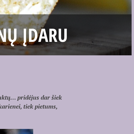
NŲ ĮDARU
uktų… pridėjus dar šiek
rienei, tiek pietums,