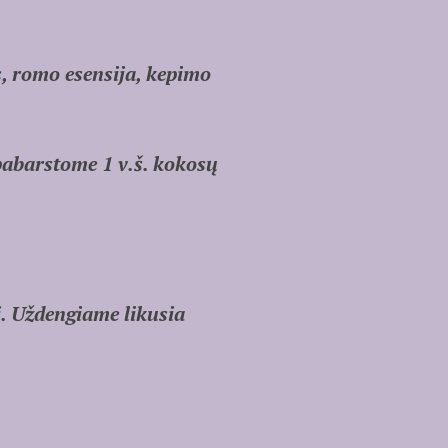
s, romo esensija, kepimo
pabarstome 1 v.š. kokosų
. Uždengiame likusia