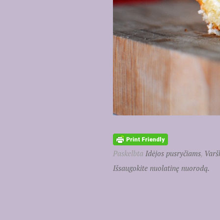
Paskelbta
Idėjos pusryčiams
,
Varšk
Išsaugokite nuolatinę nuorodą.