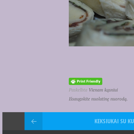
Paskelbta
Vienam kąsniui
Išsaugokite nuolatinę nuorodą.
KEKSIUKAI SU K