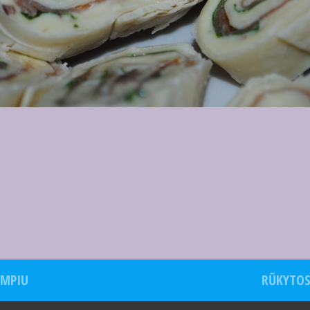
UMPIU
RŪKYTOS