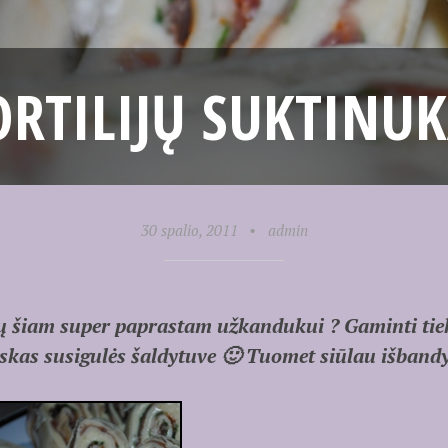
ORTILIJŲ SUKTINUK
30 spalio, 2011
•
admin
ų šiam super paprastam užkandukui ? Gaminti tiek i
viskas susigulės šaldytuve 🙂 Tuomet siūlau išbandy