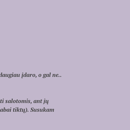
augiau įdaro, o gal ne..
ti salotomis, ant jų
 labai tiktų). Susukam