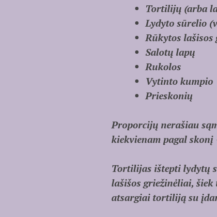
Tortilijų (arba l
Lydyto sūrelio (
Rūkytos lašisos 
Salotų lapų
Rukolos
Vytinto kumpio
Prieskonių
Proporcijų nerašiau sąmo
kiekvienam pagal skonį 
Tortilijas ištepti lydytų
lašišos griežinėliai, šie
atsargiai tortiliją su įd