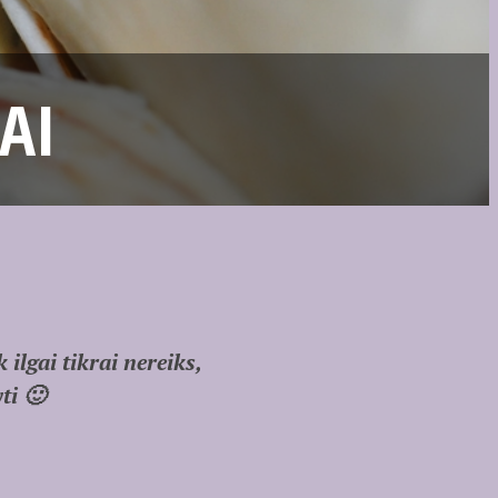
AI
lgai tikrai nereiks,
ti 🙂