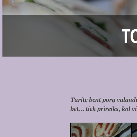
T
Turite bent porą valand
bet… tiek prireiks, kol 