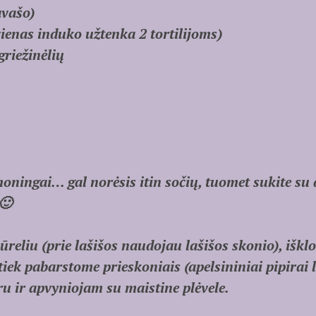
avašo)
vienas induko užtenka 2 tortilijoms)
griežinėlių
ningai… gal norėsis itin sočių, tuomet sukite su d
🙂
 sūreliu (prie lašišos naudojau lašišos skonio), išklo
k tiek pabarstome prieskoniais (apelsininiai pipirai
aru ir apvyniojam su maistine plėvele.