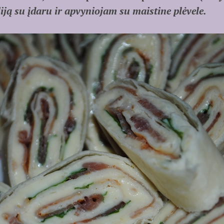
iją su įdaru ir apvyniojam su maistine plėv
ele.