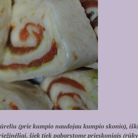
ų sūreliu (prie kumpio naudojau kumpio skonio), išk
iežinėliai, šiek tiek pabarstome prieskoniais (rūky