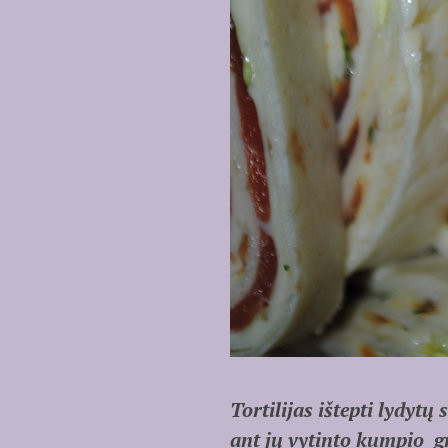
Tortilijas ištepti lydyt
ant jų vytinto kumpio gr