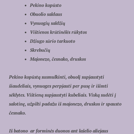
Pekino kopūsto
Obuolio saldaus
Vynuogių saldžių
Vištienos krūtinėlės rūkytos
Džiugo sūrio tarkuoto
Skrebučių
Majonezo, česnako, druskos
Pekino kopūstą susmulkinti, obuolį supjaustyti
šiaudeliais, vynuoges perpjauti per pusę ir išimti
sėklytes. Vištieną supjaustyti kubeliais. Viską sudėti į
salotinę, užpilti padažu iš majonezo, druskos ir spausto
česnako.
Iš batono ar forminės duonos ant lašelio aliejaus