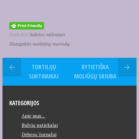
Paskelbta
Salotos-mišrainės
Išsaugokite nuolatinę nuorodą.
TORTILIJŲ
RYTIETIŠKA
SUKTINUKAI
MOLIŪGŲ SRIUBA
KATEGORIJOS
Apie mus…
Bulvių patiekalai
Debesų žurnalui