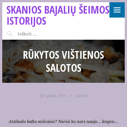
SKANIOS BAJALIŲ ŠEIMOS
ISTORIJOS
RŪKYTOS VIŠTIENOS
SALOTOS
30 spalio, 2011
•
admin
Atsibodo balta mišrainė? Norisi ko nors naujo… lengvo…