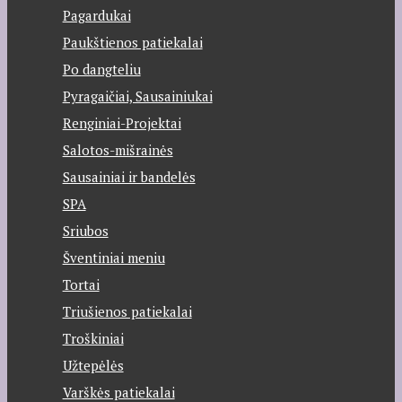
Pagardukai
Paukštienos patiekalai
Po dangteliu
Pyragaičiai, Sausainiukai
Renginiai-Projektai
Salotos-mišrainės
Sausainiai ir bandelės
SPA
Sriubos
Šventiniai meniu
Tortai
Triušienos patiekalai
Troškiniai
Užtepėlės
Varškės patiekalai