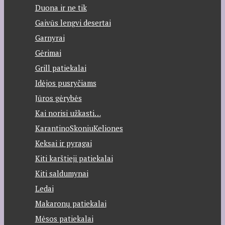
Duona ir ne tik
Gaivūs lengvi desertai
Garnyrai
Gėrimai
Grill patiekalai
Idėjos pusryčiams
Jūros gėrybės
Kai norisi užkasti…
KarantinoSkoniuKeliones
Keksai ir pyragai
Kiti karštieji patiekalai
Kiti saldumynai
Ledai
Makaronų patiekalai
Mėsos patiekalai