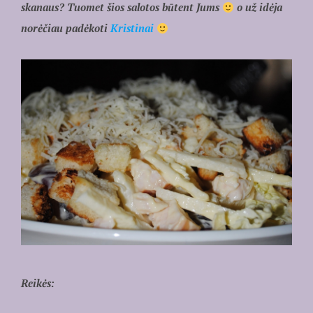
skanaus? Tuomet šios salotos būtent Jums
o už idėja
norėčiau padėkoti
Kristinai
Reikės: