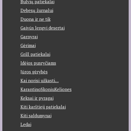
Bulvių patiekalai
Debesų žurnalui
Duona ir ne tik
Gaivūs lengvi desertai
Garnyrai
Gėrimai
Grill patiekalai
Idėjos pusryčiams
Jūros gėrybės
Kai norisi užkasti…
KarantinoSkoniuKeliones
Keksai ir pyragai
Kiti karštieji patiekalai
Kiti saldumynai
Ledai