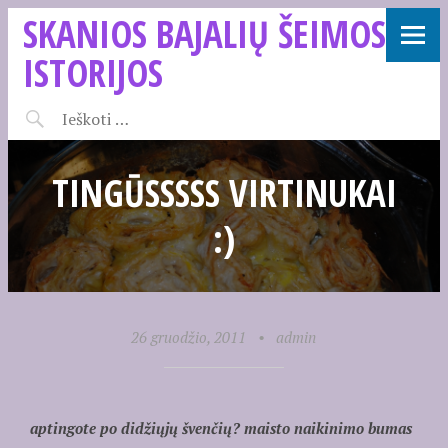
SKANIOS BAJALIŲ ŠEIMOS
ISTORIJOS
TINGŪSSSSS VIRTINUKAI
:)
26 gruodžio, 2011
•
admin
aptingote po didžiųjų švenčių? maisto naikinimo bumas