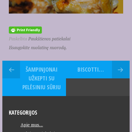
Paskelbta
Paukštienos patiekalai
Išsaugokite nuolatinę nuorodą.
ŠAMPINJONAI
BISCOTTI…
UŽKEPTI SU
PELĖSINIU SŪRIU
KATEGORIJOS
Apie mus…