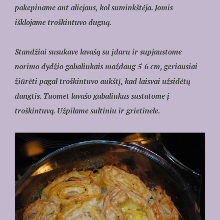
pakepiname ant aliejaus, kol suminkštėja. Jomis
išklojame troškintuvo dugną.
Standžiai susukave lavašą su įdaru ir supjaustome
norimo dydžio gabaliukais maždaug 5-6 cm, geriausiai
žiūrėti pagal troškintuvo aukštį, kad laisvai užsidėtų
dangtis. Tuomet lavašo gabaliukus sustatome į
troškintuvą. Užpilame sultiniu ir grietinele.