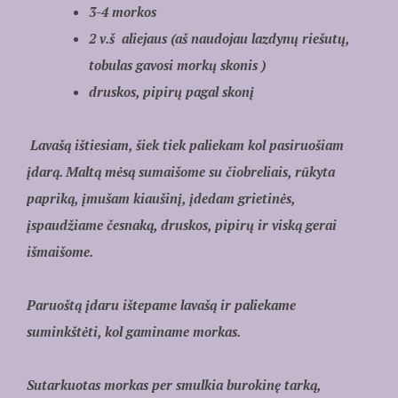
3-4 morkos
2 v.š aliejaus (aš naudojau lazdynų riešutų,
tobulas gavosi morkų skonis )
druskos, pipirų pagal skonį
Lavašą ištiesiam, šiek tiek paliekam kol pasiruošiam
įdarą. Maltą mėsą sumaišome su čiobreliais, rūkyta
papriką, įmušam kiaušinį, įdedam grietinės,
įspaudžiame česnaką, druskos, pipirų ir viską gerai
išmaišome.
Paruoštą įdaru ištepame lavašą ir paliekame
suminkštėti, kol gaminame morkas.
Sutarkuotas morkas per smulkia burokinę tarką,