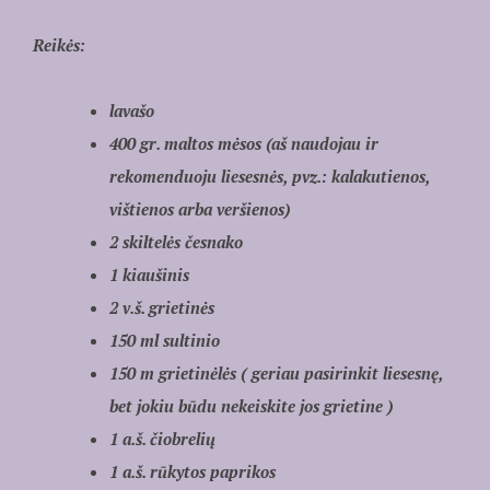
Reikės:
lavašo
400 gr. maltos mėsos (aš naudojau ir
rekomenduoju liesesnės, pvz.: kalakutienos,
vištienos arba veršienos)
2 skiltelės česnako
1 kiaušinis
2 v.š. grietinės
150 ml sultinio
150 m grietinėlės ( geriau pasirinkit liesesnę,
bet jokiu būdu nekeiskite jos grietine )
1 a.š. čiobrelių
1 a.š. rūkytos paprikos