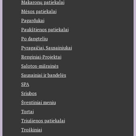
Makaronų patiekalai
Mėsos patiekalai
Pagardukai
Paukštienos patiekalai
Po dangteliu
Pyragaičiai, Sausainiukai
Renginiai-Projektai
Salotos-mišrainės
Sausainiai ir bandelės
SPA
Sriubos
Šventiniai meniu
Tortai
Triušienos patiekalai
Troškiniai