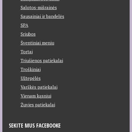
Salotos-mišrainės
Sausainiai ir bandelės
SPA
Sriubos
Šventiniai meniu
Tortai
Triušienos patiekalai
Troškiniai
Užtepėlės
Varškės patiekalai
Vienam kąsniui
Žuvies patiekalai
SEKITE MUS FACEBOOKE