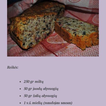
Reikės:
250 gr miltų
50 gr juodų alyvuogių
50 gr žalių alyvuogių
1 v.š. mielių (naudojau sausas)