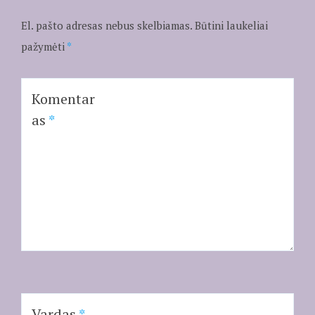
El. pašto adresas nebus skelbiamas.
Būtini laukeliai
pažymėti
*
Komentar
as
*
Vardas
*