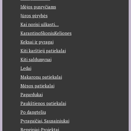
Idėjos pusryčiams
Jūros gėrybės
Kai norisi užkasti…
KarantinoSkoniuKeliones
Keksai ir pyragai
Kiti karštieji patiekalai
Kiti saldumynai
Ledai
Makaronų patiekalai
Mėsos patiekalai
Pagardukai
Paukštienos patiekalai
Po dangteliu
Pyragaičiai, Sausainiukai
Renginiai-Projektai