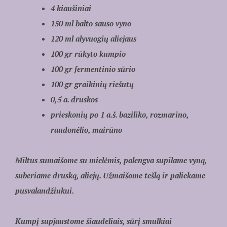
4 kiaušiniai
150 ml balto sauso vyno
120 ml alyvuogių aliejaus
100 gr rūkyto kumpio
100 gr fermentinio sūrio
100 gr graikinių riešutų
0,5 a. druskos
prieskonių po 1 a.š. baziliko, rozmarino,
raudonėlio, mairūno
Miltus sumaišome su mielėmis, palengva supilame vyną,
suberiame druską, aliejų. Užmaišome tešlą ir paliekame
pusvalandžiukui.
Kumpį supjaustome šiaudeliais, sūrį smulkiai