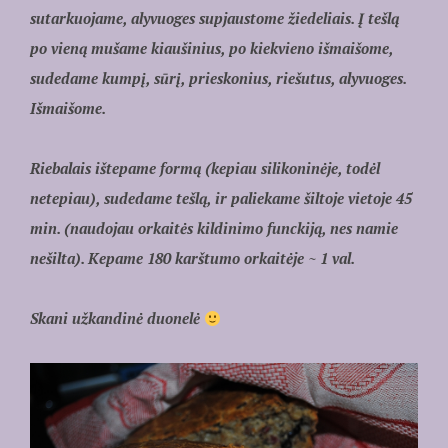
sutarkuojame, alyvuoges supjaustome žiedeliais. Į tešlą
po vieną mušame kiaušinius, po kiekvieno išmaišome,
sudedame kumpį, sūrį, prieskonius, riešutus, alyvuoges.
Išmaišome.
Riebalais ištepame formą (kepiau silikoninėje, todėl
netepiau), sudedame tešlą, ir paliekame šiltoje vietoje 45
min. (naudojau orkaitės kildinimo funckiją, nes namie
nešilta). Kepame 180 karštumo orkaitėje ~ 1 val.
Skani užkandinė duonelė