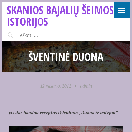
SKANIOS BAJALIŲ ŠEIMOS
ISTORIJOS
ŠVENTINĖ DUONA
12 vasario, 2012
•
admin
vis dar bandau receptus iš leidinio „Duona ir aptepai”