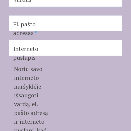
El. pašto
adresas
*
Interneto
puslapis
Noriu savo
interneto
naršyklėje
išsaugoti
vardą, el.
pašto adresą
ir interneto
puslapį, kad