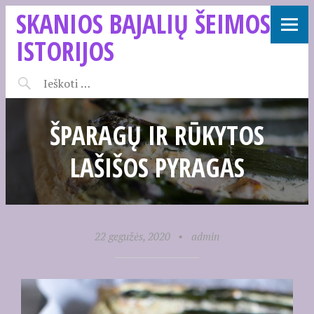
SKANIOS BAJALIŲ ŠEIMOS
ISTORIJOS
ŠPARAGŲ IR RŪKYTOS
LAŠIŠOS PYRAGAS
22 gegužės, 2020
•
admin