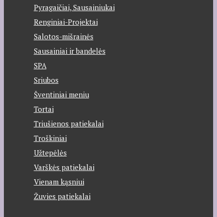
Pyragaičiai, Sausainiukai
Renginiai-Projektai
Salotos-mišrainės
Sausainiai ir bandelės
SPA
Sriubos
Šventiniai meniu
Tortai
Triušienos patiekalai
Troškiniai
Užtepėlės
Varškės patiekalai
Vienam kąsniui
Žuvies patiekalai