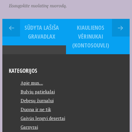
Išsaugokite nuolatinę nuorodą.
SŪDYTA LAŠIŠA
KIAULIENOS
GRAVADLAX
VĖRINUKAI
(KONTOSOUVLI)
KATEGORIJOS
Apie mus…
Bulvių patiekalai
Debesų žurnalui
Duona ir ne tik
Gaivūs lengvi desertai
Garnyrai