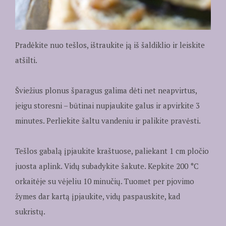
Pradėkite nuo tešlos, ištraukite ją iš šaldiklio ir leiskite
atšilti.
Šviežius plonus šparagus galima dėti net neapvirtus,
jeigu storesni – būtinai nupjaukite galus ir apvirkite 3
minutes. Perliekite šaltu vandeniu ir palikite pravėsti.
Tešlos gabalą įpjaukite kraštuose, paliekant 1 cm pločio
juosta aplink. Vidų subadykite šakute. Kepkite 200 °C
orkaitėje su vėjeliu 10 minučių. Tuomet per pjovimo
žymes dar kartą įpjaukite, vidų paspauskite, kad
sukristų.