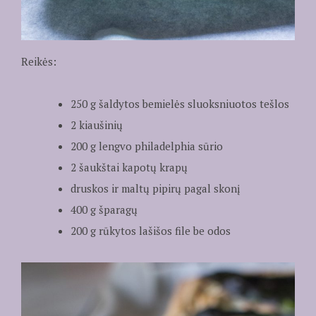
Reikės:
250 g šaldytos bemielės sluoksniuotos tešlos
2 kiaušinių
200 g lengvo philadelphia sūrio
2 šaukštai kapotų krapų
druskos ir maltų pipirų pagal skonį
400 g šparagų
200 g rūkytos lašišos file be odos