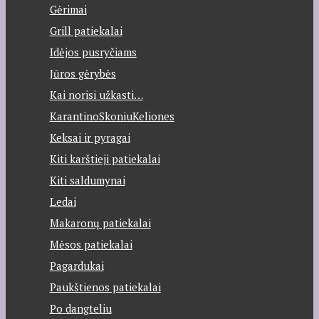
Gėrimai
Grill patiekalai
Idėjos pusryčiams
Jūros gėrybės
Kai norisi užkasti…
KarantinoSkoniuKeliones
Keksai ir pyragai
Kiti karštieji patiekalai
Kiti saldumynai
Ledai
Makaronų patiekalai
Mėsos patiekalai
Pagardukai
Paukštienos patiekalai
Po dangteliu