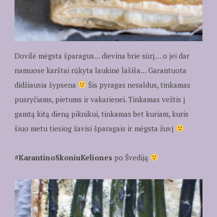
Dovilė mėgsta šparagus… dievina brie sūrį… o jei dar
namuose karštai rūkyta laukinė lašiša… Garantuota
didžiausia šypsena
Šis pyragas nesaldus, tinkamas
pusryčiams, pietums ir vakarienei. Tinkamas vežtis į
gamtą kitą dieną piknikui, tinkamas bet kuriam, kuris
šiuo metu tiesiog žavisi šparagais ir mėgsta žuvį
#KarantinoSkoniuKeliones
po Švediją