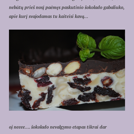
nebūtų prieš nosį paėmęs paskutinio šokolado gabaliuko,
apie kurį svajodamas tu kaiteisi kavą…
oj neeee…. šokolado nevalgymo etapas tikrai dar