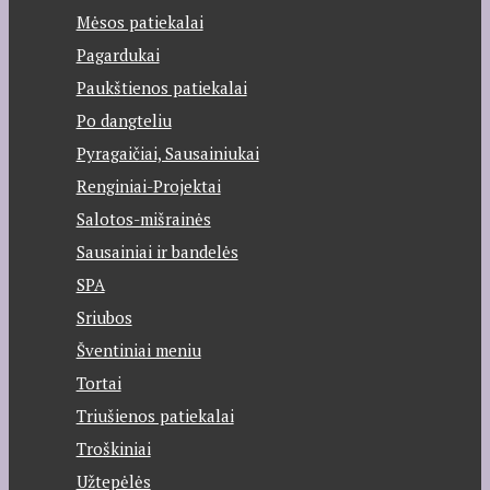
Mėsos patiekalai
Pagardukai
Paukštienos patiekalai
Po dangteliu
Pyragaičiai, Sausainiukai
Renginiai-Projektai
Salotos-mišrainės
Sausainiai ir bandelės
SPA
Sriubos
Šventiniai meniu
Tortai
Triušienos patiekalai
Troškiniai
Užtepėlės