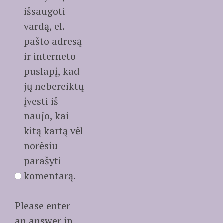
išsaugoti
vardą, el.
pašto adresą
ir interneto
puslapį, kad
jų nebereiktų
įvesti iš
naujo, kai
kitą kartą vėl
norėsiu
parašyti
komentarą.
Please enter
an answer in