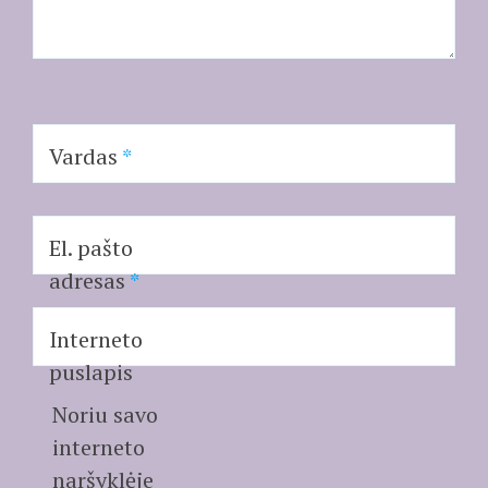
Vardas
*
El. pašto
adresas
*
Interneto
puslapis
Noriu savo
interneto
naršyklėje