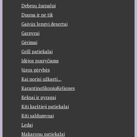
Debesų žurnalui
Duona ir ne tik
Gaivūs lengvi desertai
Garnyrai
Gėrimai
Grill patiekalai
Idėjos pusryčiams
Jūros gėrybės
Kai norisi užkasti…
KarantinoSkoniuKeliones
Keksai ir pyragai
Kiti karštieji patiekalai
Kiti saldumynai
Ledai
Makaronų patiekalai