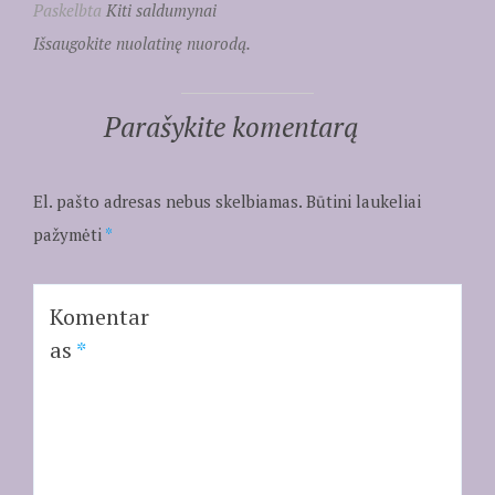
Paskelbta
Kiti saldumynai
Išsaugokite nuolatinę nuorodą.
Parašykite komentarą
El. pašto adresas nebus skelbiamas.
Būtini laukeliai
pažymėti
*
Komentar
as
*