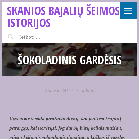
SKANIOS BAJALIŲ ŠEIMOS
ISTORIJOS
ŠOKOLADINIS GARDĖSIS
2 sausio, 2012
•
admin
Gyvenime visada pasitaiko dienų, kai jautiesi truputį
pavargęs, kai norėtųsi, jog darbų būtų keliais mažiau,
miego keliomis valandomis daugiau, o kažkas iš vazelės