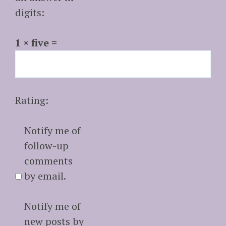
digits:
1 × five =
Rating:
Notify me of
follow-up
comments
by email.
Notify me of
new posts by