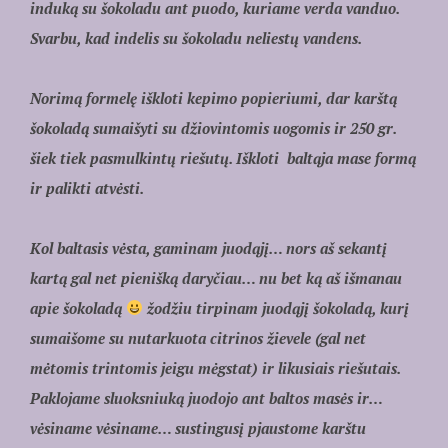
induką su šokoladu ant puodo, kuriame verda vanduo.
Svarbu, kad indelis su šokoladu neliestų vandens.
Norimą formelę iškloti kepimo popieriumi, dar karštą
šokoladą sumaišyti su džiovintomis uogomis ir 250 gr.
šiek tiek pasmulkintų riešutų. Iškloti baltąja mase formą
ir palikti atvėsti.
Kol baltasis vėsta, gaminam juodąjį… nors aš sekantį
kartą gal net pienišką daryčiau… nu bet ką aš išmanau
apie šokoladą
žodžiu tirpinam juodąjį šokoladą, kurį
sumaišome su nutarkuota citrinos žievele (gal net
mėtomis trintomis jeigu mėgstat) ir likusiais riešutais.
Paklojame sluoksniuką juodojo ant baltos masės ir…
vėsiname vėsiname… sustingusį pjaustome karštu