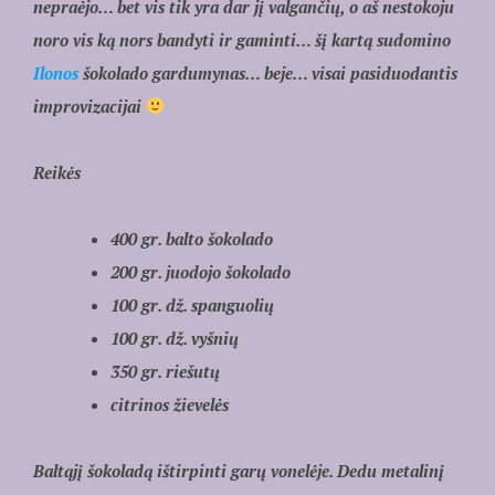
nepraėjo… bet vis tik yra dar jį valgančių, o aš nestokoju
noro vis ką nors bandyti ir gaminti… šį kartą sudomino
Ilonos
šokolado gardumynas… beje… visai pasiduodantis
improvizacijai
Reikės
400 gr. balto šokolado
200 gr. juodojo šokolado
100 gr. dž. spanguolių
100 gr. dž. vyšnių
350 gr. riešutų
citrinos žievelės
Baltąjį šokoladą ištirpinti garų vonelėje. Dedu metalinį