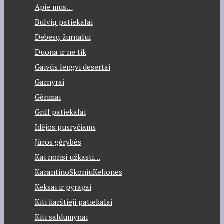
Apie mus…
Bulvių patiekalai
Debesų žurnalui
Duona ir ne tik
Gaivūs lengvi desertai
Garnyrai
Gėrimai
Grill patiekalai
Idėjos pusryčiams
Jūros gėrybės
Kai norisi užkasti…
KarantinoSkoniuKeliones
Keksai ir pyragai
Kiti karštieji patiekalai
Kiti saldumynai