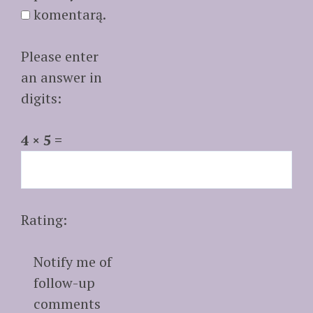
komentarą.
Please enter
an answer in
digits:
4 × 5 =
Rating:
Notify me of
follow-up
comments