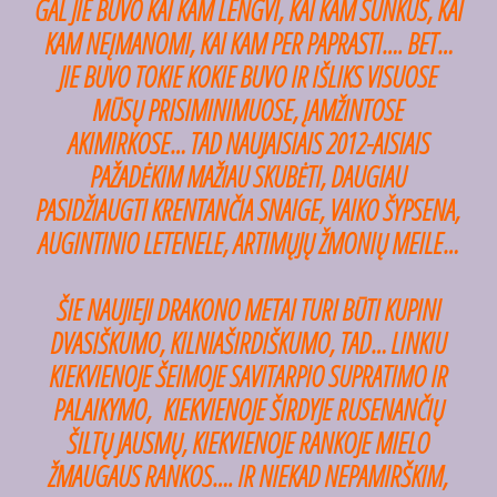
GAL JIE BUVO KAI KAM LENGVI, KAI KAM SUNKUS, KAI
KAM NEĮMANOMI, KAI KAM PER PAPRASTI…. BET…
JIE BUVO TOKIE KOKIE BUVO IR IŠLIKS VISUOSE
MŪSŲ PRISIMINIMUOSE, ĮAMŽINTOSE
AKIMIRKOSE… TAD NAUJAISIAIS 2012-AISIAIS
PAŽADĖKIM MAŽIAU SKUBĖTI, DAUGIAU
PASIDŽIAUGTI KRENTANČIA SNAIGE, VAIKO ŠYPSENA,
AUGINTINIO LETENELE, ARTIMŲJŲ ŽMONIŲ MEILE…
ŠIE NAUJIEJI DRAKONO METAI TURI BŪTI KUPINI
DVASIŠKUMO, KILNIAŠIRDIŠKUMO, TAD… LINKIU
KIEKVIENOJE ŠEIMOJE SAVITARPIO SUPRATIMO IR
PALAIKYMO, KIEKVIENOJE ŠIRDYJE RUSENANČIŲ
ŠILTŲ JAUSMŲ, KIEKVIENOJE RANKOJE MIELO
ŽMAUGAUS RANKOS…. IR NIEKAD NEPAMIRŠKIM,