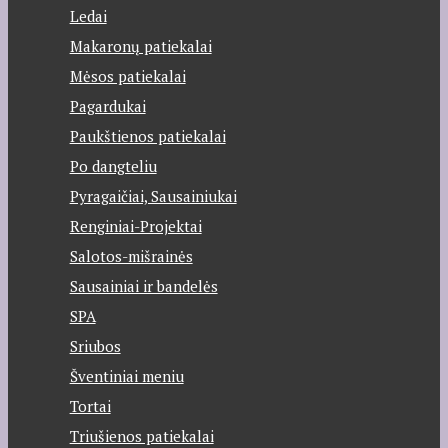
Ledai
Makaronų patiekalai
Mėsos patiekalai
Pagardukai
Paukštienos patiekalai
Po dangteliu
Pyragaičiai, Sausainiukai
Renginiai-Projektai
Salotos-mišrainės
Sausainiai ir bandelės
SPA
Sriubos
Šventiniai meniu
Tortai
Triušienos patiekalai