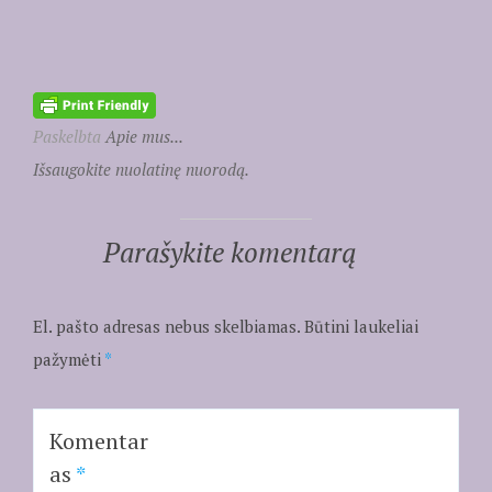
Paskelbta
Apie mus...
Išsaugokite nuolatinę nuorodą.
Parašykite komentarą
El. pašto adresas nebus skelbiamas.
Būtini laukeliai
pažymėti
*
Komentar
as
*