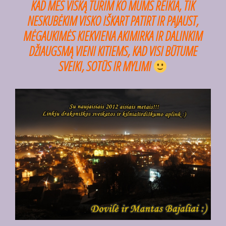
KAD MES VISKĄ TURIM KO MUMS REIKIA, TIK
NESKUBĖKIM VISKO IŠKART PATIRT IR PAJAUST,
MĖGAUKIMĖS KIEKVIENA AKIMIRKA IR DALINKIM
DŽIAUGSMĄ VIENI KITIEMS, KAD VISI BŪTUME
SVEIKI, SOTŪS IR MYLIMI