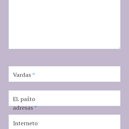
Vardas
*
El. pašto
adresas
*
Interneto