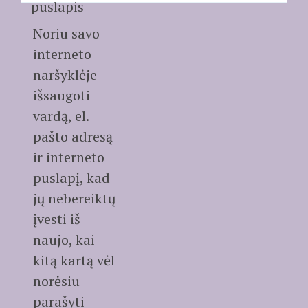
puslapis
Noriu savo
interneto
naršyklėje
išsaugoti
vardą, el.
pašto adresą
ir interneto
puslapį, kad
jų nebereiktų
įvesti iš
naujo, kai
kitą kartą vėl
norėsiu
parašyti