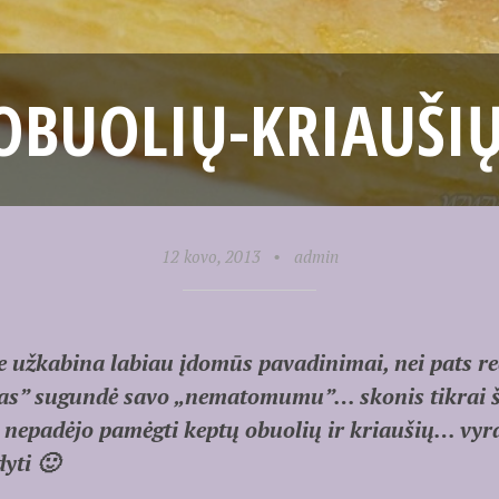
 OBUOLIŲ-KRIAUŠI
12 kovo, 2013
•
admin
 užkabina labiau įdomūs pavadinimai, nei pats re
” sugundė savo „nematomumu”… skonis tikrai šilk
k nepadėjo pamėgti keptų obuolių ir kriaušių… vyr
yti 🙂