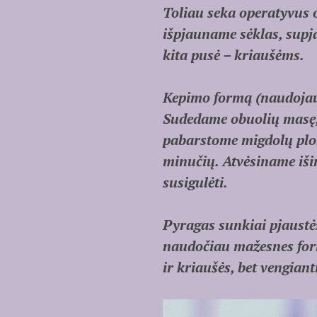
Toliau seka operatyvus 
išpjauname sėklas, supja
kita pusė – kriaušėms.
Kepimo formą (naudojau 
Sudedame obuolių masę, 
pabarstome migdolų plok
minučių. Atvėsiname iši
susigulėti.
Pyragas sunkiai pjaustėsi
naudočiau mažesnes form
ir kriaušės, bet vengian