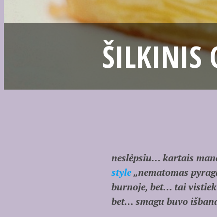
ŠILKINIS
neslėpsiu… kartais mane
style
„nematomas pyragas
burnoje, bet… tai vistie
bet… smagu buvo išband