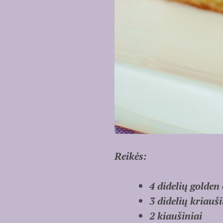
Reikės:
4 didelių golden
3 didelių kriauš
2 kiaušiniai