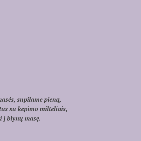
masės, supilame pieną,
tus su kepimo milteliais,
 į blynų masę.