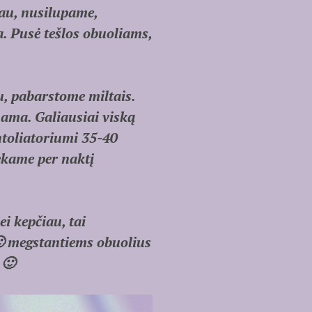
au, nusilupame,
a. Pusė tešlos obuoliams,
, pabarstome miltais.
nama. Galiausiai viską
toliatoriumi 35-40
ekame per naktį
ei kepčiau, tai
🙂 megstantiems obuolius
 🙂