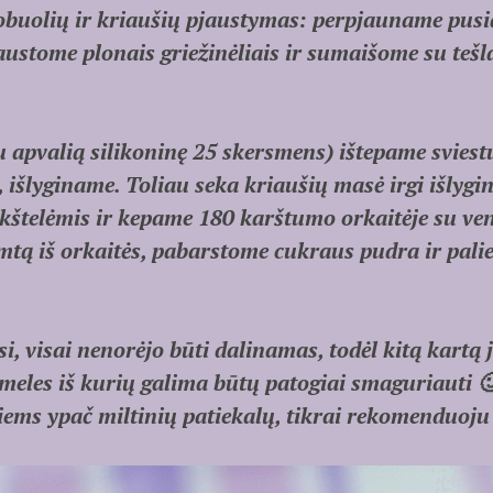
obuolių ir kriaušių pjaustymas: perpjauname pusi
ustome plonais griežinėliais ir sumaišome su tešl
apvalią silikoninę 25 skersmens) ištepame sviestu
išlyginame. Toliau seka kriaušių masė irgi išlygi
štelėmis ir kepame 180 karštumo orkaitėje su ven
mtą iš orkaitės, pabarstome cukraus pudra ir pali
, visai nenorėjo būti dalinamas, todėl kitą kartą j
eles iš kurių galima būtų patogiai smaguriauti 
tiems ypač miltinių patiekalų, tikrai rekomenduoju