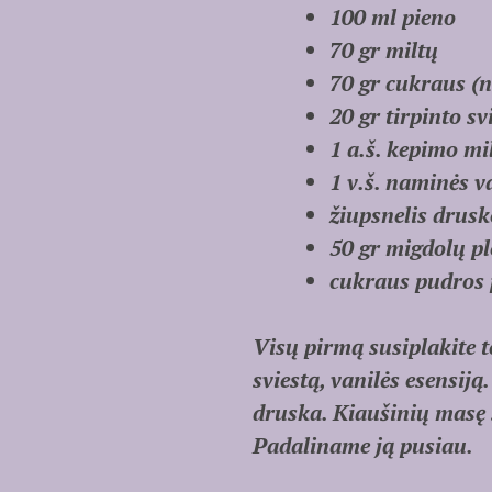
100 ml pieno
70 gr miltų
70 gr cukraus (n
20 gr tirpinto sv
1 a.š. kepimo mil
1 v.š. naminės v
žiupsnelis drusk
50 gr migdolų pl
cukraus pudros
Visų pirmą susiplakite t
sviestą, vanilės esensij
druska. Kiaušinių masę 
Padaliname ją pusiau.