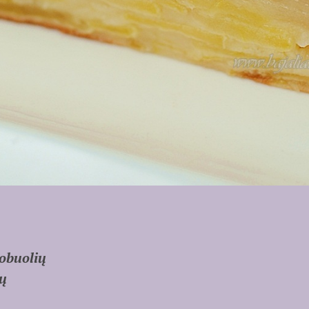
 obuolių
ių