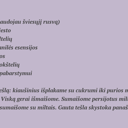
audojau šviesųjį rusvą)
iesto
telių
anilės esensijos
os
okštelių
 pabarstymui
ešlą: kiaušinius išplakame su cukrumi iki purios 
ą. Viską gerai išmaišome. Sumaišome persijotus mil
sumaišome su miltais. Gauta tešla skystoka panaši