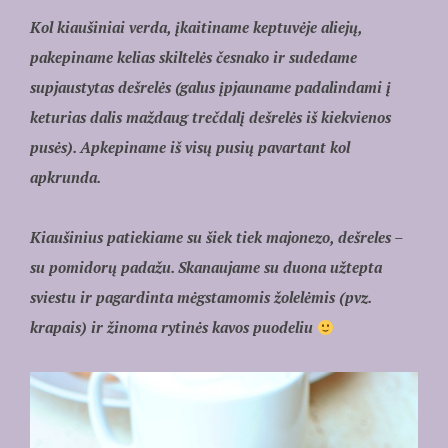
Kol kiaušiniai verda, įkaitiname keptuvėje aliejų,
pakepiname kelias skiltelės česnako ir sudedame
supjaustytas dešrelės (galus įpjauname padalindami į
keturias dalis maždaug trečdalį dešrelės iš kiekvienos
pusės). Apkepiname iš visų pusių pavartant kol
apkrunda.
Kiaušinius patiekiame su šiek tiek majonezo, dešreles –
su pomidorų padažu. Skanaujame su duona užtepta
sviestu ir pagardinta mėgstamomis žolelėmis (pvz.
krapais) ir žinoma rytinės kavos puodeliu