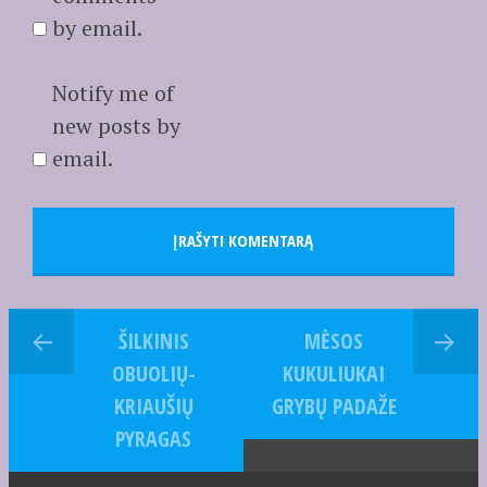
by email.
Notify me of
new posts by
email.
ŠILKINIS
MĖSOS
OBUOLIŲ-
KUKULIUKAI
KRIAUŠIŲ
GRYBŲ PADAŽE
PYRAGAS