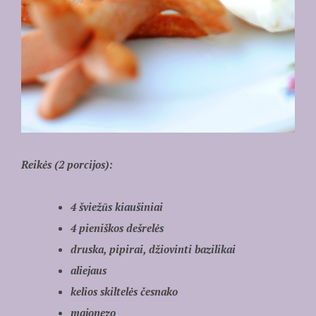
Reikės (2 porcijos):
4 šviežūs kiaušiniai
4 pieniškos dešrelės
druska, pipirai, džiovinti bazilikai
aliejaus
kelios skiltelės česnako
majonezo