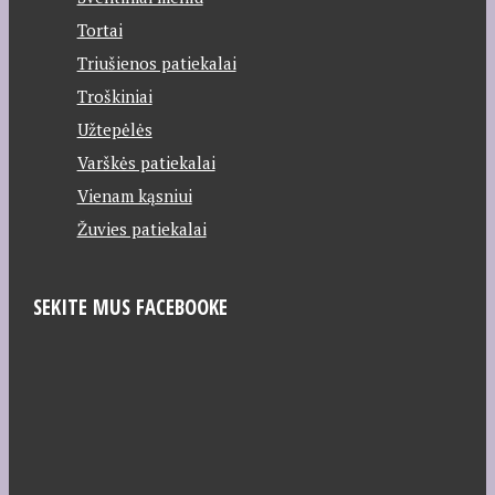
Tortai
Triušienos patiekalai
Troškiniai
Užtepėlės
Varškės patiekalai
Vienam kąsniui
Žuvies patiekalai
SEKITE MUS FACEBOOKE