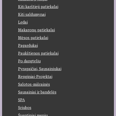
Kiti karštieji patiekalai
Kiti saldumynai
Ledai
Makaronų patiekalai
Mėsos patiekalai
Pagardukai
Paukštienos patiekalai
Po dangteliu
Pyragaičiai, Sausainiukai
Renginiai-Projektai
Salotos-mišrainės
Sausainiai ir bandelės
SPA
Sriubos
Šventiniai meniu