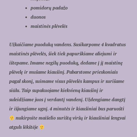
pomidorų padažo
duonos
maistinės plėvelės
Užkaičiame puoduką vandens. Susikarpome 4 kvadratus
maistinės plėvelės, šiek tiek papurškiame aliejumi ir
ištepame. Imame negilų puoduką, dedame į jį maistinę
plėvelę ir mušame kiaušinį. Pabarstome prieskoniais
pagal skonį, suimame visus plėvelės kampus ir surišame
siūlu. Taip supakuojame kiekvieną kiaušinį ir
suleidžiame juos į verdantį vandenį. Uždengiame dangtį
ir išjungiame ugnį. 4 minutės ir kiaušiniai bus paruošti
nukirpsite maišelio surištą viršų ir kiaušiniai lengvai
atguls lėkštėje