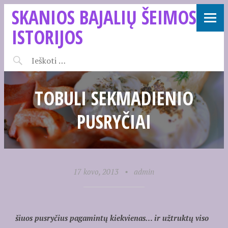
SKANIOS BAJALIŲ ŠEIMOS
ISTORIJOS
TOBULI SEKMADIENIO
PUSRYČIAI
17 kovo, 2013
•
admin
šiuos pusryčius pagamintų kiekvienas… ir užtruktų viso