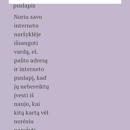
puslapis
Noriu savo
interneto
naršyklėje
išsaugoti
vardą, el.
pašto adresą
ir interneto
puslapį, kad
jų nebereiktų
įvesti iš
naujo, kai
kitą kartą vėl
norėsiu
parašyti