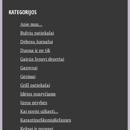
KATEGORIJOS
Apie mus…
Bulvių patiekalai
Debesų žurnalui
Duona ir ne tik
Gaivūs lengvi desertai
Garnyrai
Gėrimai
Grill patiekalai
Idėjos pusryčiams
Jūros gėrybės
Kai norisi užkasti…
KarantinoSkoniuKeliones
Keksai ir pyragai