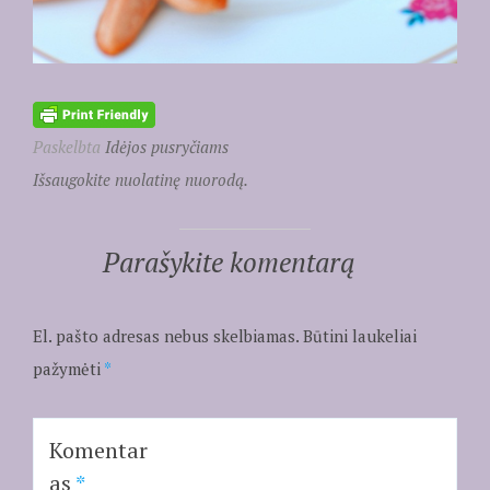
Paskelbta
Idėjos pusryčiams
Išsaugokite nuolatinę nuorodą.
Parašykite komentarą
El. pašto adresas nebus skelbiamas.
Būtini laukeliai
pažymėti
*
Komentar
as
*