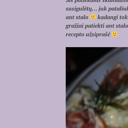
susigulėtų… juk patali
ant stalo
kadangi toki
gražiai patiekti ant stal
recepto užsiprašė