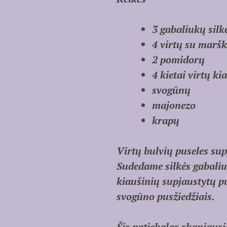
3 gabaliukų silkė
4 virtų su marš
2 pomidorų
4 kietai virtų ki
svogūnų
majonezo
krapų
Virtų bulvių puseles su
Sudedame silkės gabaliu
kiaušinių supjaustytų p
svogūno pusžiedžiais.
Šis patiekalas skaniausia