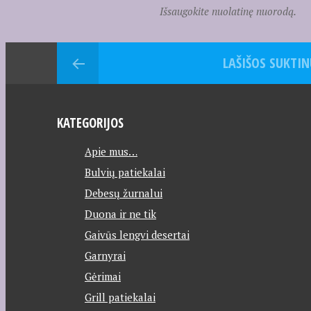
Išsaugokite nuolatinę nuorodą.
LAŠIŠOS SUKTIN
KATEGORIJOS
Apie mus…
Bulvių patiekalai
Debesų žurnalui
Duona ir ne tik
Gaivūs lengvi desertai
Garnyrai
Gėrimai
Grill patiekalai