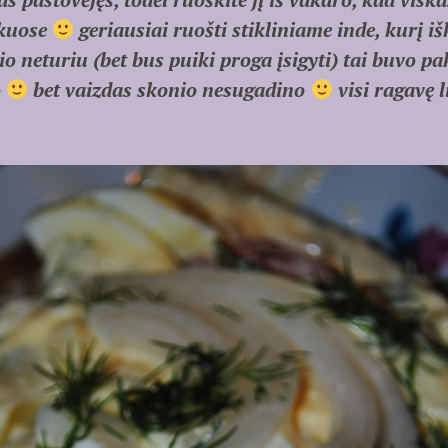
ukuose
geriausiai ruošti stikliniame inde, kurį iš
o neturiu (bet bus puiki proga įsigyti) tai buvo 
o
bet vaizdas skonio nesugadino
visi ragavę l