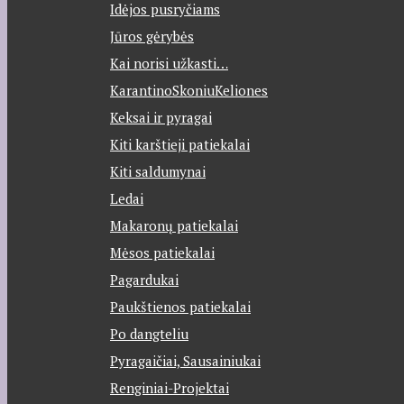
Idėjos pusryčiams
Jūros gėrybės
Kai norisi užkasti…
KarantinoSkoniuKeliones
Keksai ir pyragai
Kiti karštieji patiekalai
Kiti saldumynai
Ledai
Makaronų patiekalai
Mėsos patiekalai
Pagardukai
Paukštienos patiekalai
Po dangteliu
Pyragaičiai, Sausainiukai
Renginiai-Projektai