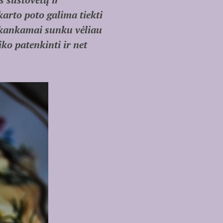
karto poto galima tiekti
pakankamai sunku vėliau
iko patenkinti ir net