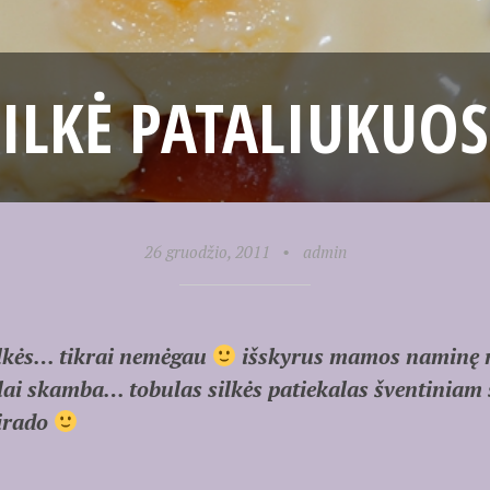
SILKĖ PATALIUKUOS
26 gruodžio, 2011
•
admin
ilkės… tikrai nemėgau
išskyrus mamos naminę 
ai skamba… tobulas silkės patiekalas šventiniam 
sirado