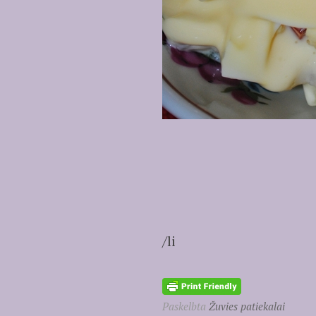
/li
Paskelbta
Žuvies patiekalai