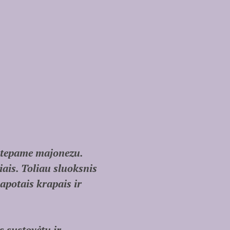
Aptepame majonezu.
ais. Toliau sluoksnis
apotais krapais ir
s sustovėtų ir