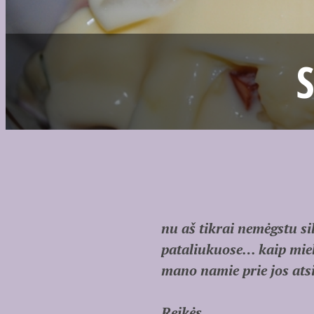
nu aš tikrai nemėgstu s
pataliukuose… kaip miel
mano namie prie jos at
Reikės