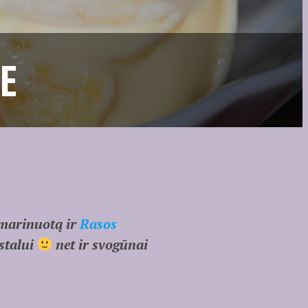
E
marinuotą ir
Rasos
stalui
net ir svogūnai