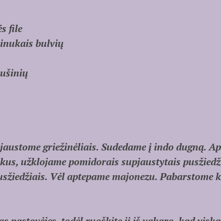
s file
kinukais bulvių
aušinių
pjaustome griežinėliais. Sudedame į indo dugną. 
kus, užklojame pomidorais supjaustytais pusžiedži
usžiedžiais. Vėl aptepame majonezu. Pabarstome k
s pastovėjęs, todėl ruoškite jį iš vakaro, kad viska