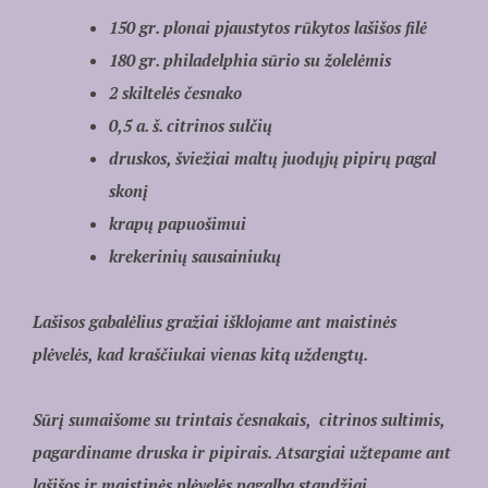
150 gr. plonai pjaustytos rūkytos lašišos filė
180 gr. philadelphia sūrio su žolelėmis
2 skiltelės česnako
0,5 a. š. citrinos sulčių
druskos, šviežiai maltų juodųjų pipirų pagal
skonį
krapų papuošimui
krekerinių sausainiukų
Lašisos gabalėlius gražiai išklojame ant maistinės
plėvelės, kad kraščiukai vienas kitą uždengtų.
Sūrį sumaišome su trintais česnakais, citrinos sultimis,
pagardiname druska ir pipirais. Atsargiai užtepame ant
lašišos ir maistinės plėvelės pagalba standžiai