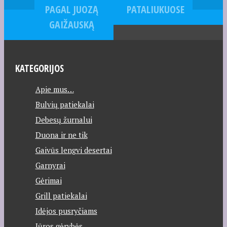
PAGAL JUOZĄ
PATALIUKUOSE
GAIŽAUSKĄ
KATEGORIJOS
Apie mus…
Bulvių patiekalai
Debesų žurnalui
Duona ir ne tik
Gaivūs lengvi desertai
Garnyrai
Gėrimai
Grill patiekalai
Idėjos pusryčiams
Jūros gėrybės