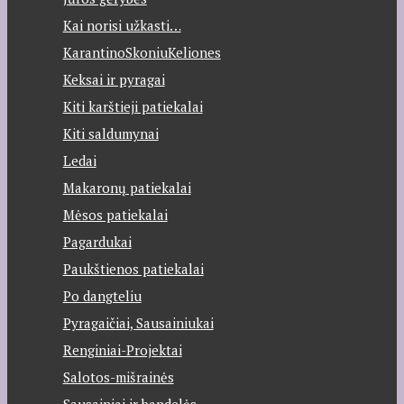
Kai norisi užkasti…
KarantinoSkoniuKeliones
Keksai ir pyragai
Kiti karštieji patiekalai
Kiti saldumynai
Ledai
Makaronų patiekalai
Mėsos patiekalai
Pagardukai
Paukštienos patiekalai
Po dangteliu
Pyragaičiai, Sausainiukai
Renginiai-Projektai
Salotos-mišrainės
Sausainiai ir bandelės