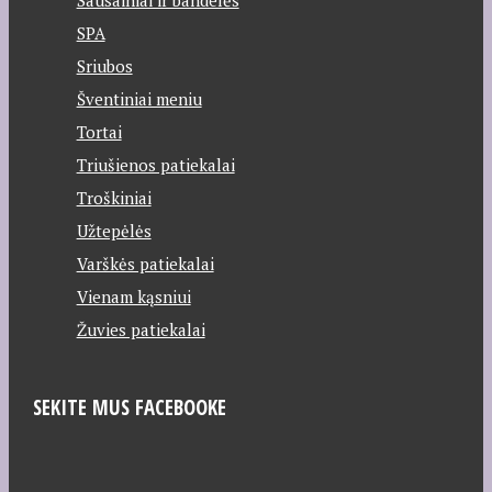
SPA
Sriubos
Šventiniai meniu
Tortai
Triušienos patiekalai
Troškiniai
Užtepėlės
Varškės patiekalai
Vienam kąsniui
Žuvies patiekalai
SEKITE MUS FACEBOOKE