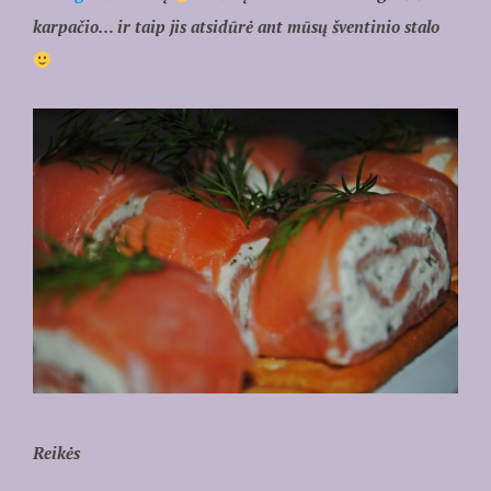
karpačio… ir taip jis atsidūrė ant mūsų šventinio stalo
Reikės