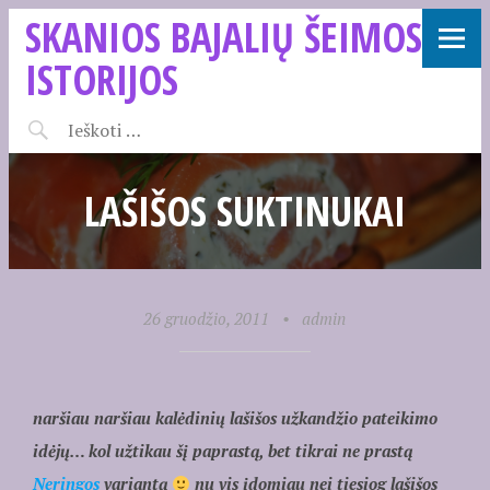
SKANIOS BAJALIŲ ŠEIMOS
ISTORIJOS
LAŠIŠOS SUKTINUKAI
26 gruodžio, 2011
•
admin
naršiau naršiau kalėdinių lašišos užkandžio pateikimo
idėjų… kol užtikau šį paprastą, bet tikrai ne prastą
Neringos
variantą
nu vis įdomiau nei tiesiog lašišos