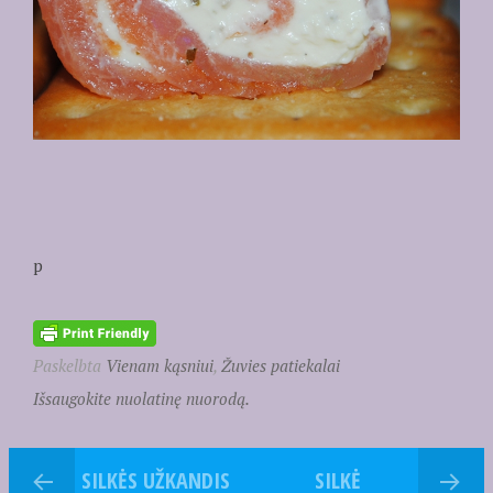
p
Paskelbta
Vienam kąsniui
,
Žuvies patiekalai
Išsaugokite nuolatinę nuorodą.
SILKĖS UŽKANDIS
SILKĖ