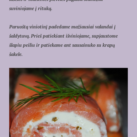
suviniojame į rituką.
Paruoštą viniotinį padedame mažiausiai valandai į
šaldytuvą. Prieš patiekiant išviniojame, supjaustome
šlapiu peiliu ir patiekame ant sausainuko su krapų
šakele.