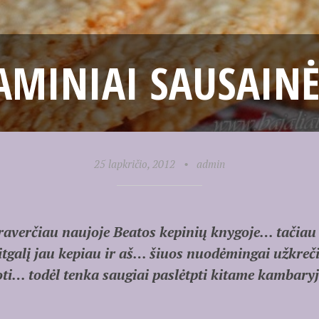
AMINIAI SAUSAINĖ
25 lapkričio, 2012
•
admin
 praverčiau naujoje Beatos kepinių knygoje… tačia
alį jau kepiau ir aš… šiuos nuodėmingai užkreč
ti… todėl tenka saugiai paslėtpti kitame kambary