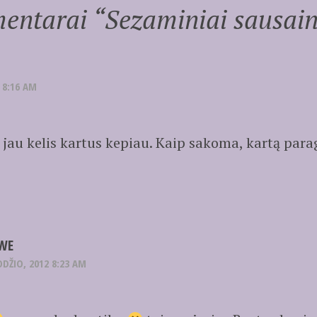
entarai “
Sezaminiai sausain
 8:16 AM
 jau kelis kartus kepiau. Kaip sakoma, kartą para
WE
DŽIO, 2012 8:23 AM