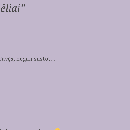
ėliai
”
gavęs, negali sustot…