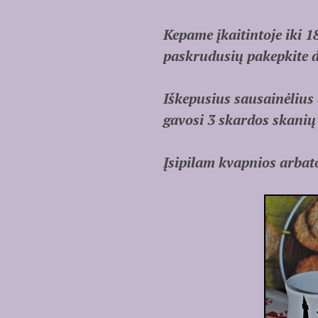
Kepame įkaitintoje iki 1
paskrudusių pakepkite d
Iškepusius sausainėlius
gavosi 3 skardos skanių
Įsipilam kvapnios arba