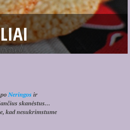
LIAI
u po
Neringos
ir
iančius skanėstus…
je, kad nesukrimstume