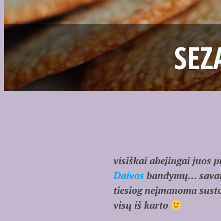
SEZ
visiškai abejingai juos
Daivos
bandymų… savaitg
tiesiog neįmanoma susto
visų iš karto