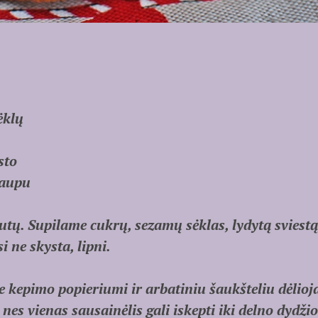
ėklų
sto
kaupu
utų. Supilame cukrų, sezamų sėklas, lydytą sviestą,
 ne skysta, lipni.
 kepimo popieriumi ir arbatiniu šaukšteliu dėlioj
 nes vienas sausainėlis gali iskepti iki delno dydži