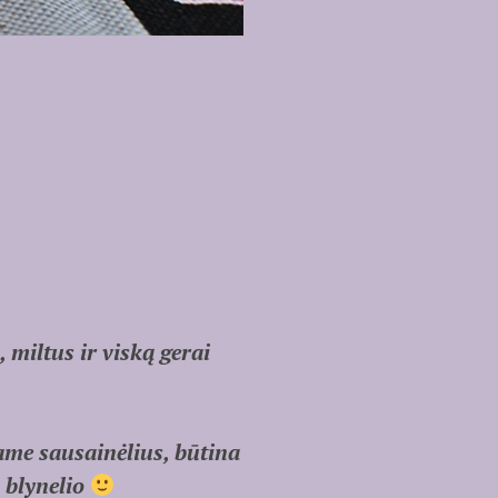
 miltus ir viską gerai
ame sausainėlius, būtina
o blynelio