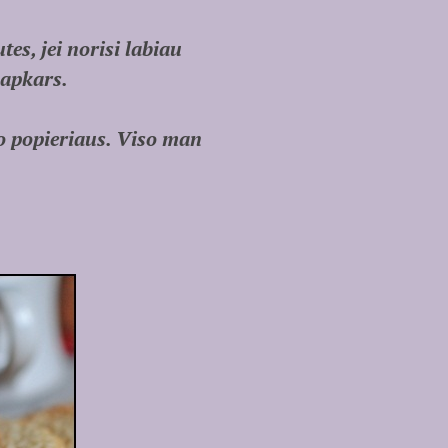
es, jei norisi labiau
 apkars.
o popieriaus. Viso man