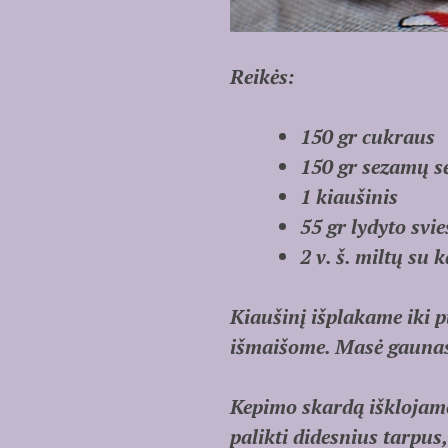
Reikės:
150 gr cukraus
150 gr sezamų s
1 kiaušinis
55 gr lydyto svie
2 v. š. miltų su 
Kiaušinį išplakame iki p
išmaišome. Masė gaunasi
Kepimo skardą išklojame
palikti didesnius tarpus,