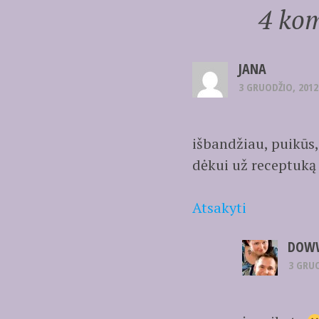
4 kom
JANA
3 GRUODŽIO, 2012
išbandžiau, puikūs,
dėkui už receptuką
Atsakyti
DOW
3 GRUO