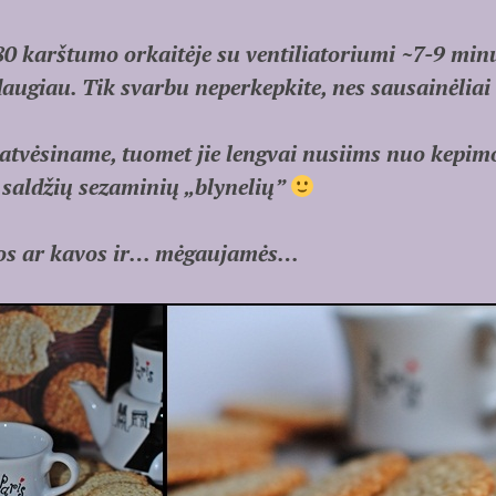
80 karštumo orkaitėje su ventiliatoriumi ~7-9 minut
augiau. Tik svarbu neperkepkite, nes sausainėliai
 atvėsiname, tuomet jie lengvai nusiims nuo kepim
 saldžių sezaminių „blynelių”
tos ar kavos ir… mėgaujamės…