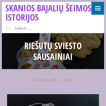
SKANIOS BAJALIŲ ŠEIMOS
ISTORIJOS
RIEŠUTŲ SVIESTO
SAUSAINIAI
15 vasario, 2020
•
admin