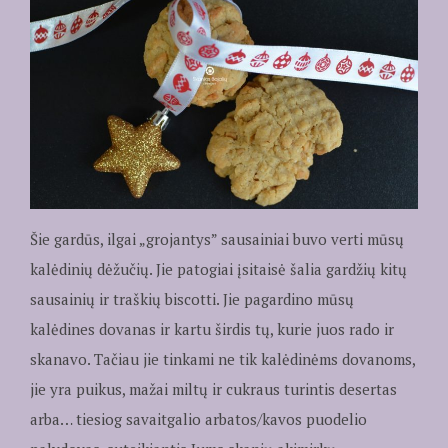
Šie gardūs, ilgai „grojantys” sausainiai buvo verti mūsų
kalėdinių dėžučių. Jie patogiai įsitaisė šalia gardžių kitų
sausainių ir traškių biscotti. Jie pagardino mūsų
kalėdines dovanas ir kartu širdis tų, kurie juos rado ir
skanavo. Tačiau jie tinkami ne tik kalėdinėms dovanoms,
jie yra puikus, mažai miltų ir cukraus turintis desertas
arba… tiesiog savaitgalio arbatos/kavos puodelio