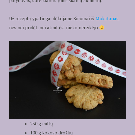
palydovas, suteikiantis Jums skanių akimirkų.
Už receptą ypatingai dėkojame Simonai iš
Mukatanas
,
nes nei pridėt, nei atimt čia nieko nereikėjo
230 g miltų
100 g kokoso drožlių