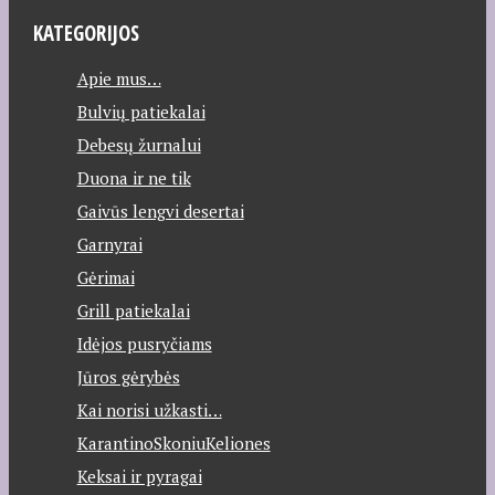
KATEGORIJOS
Apie mus…
Bulvių patiekalai
Debesų žurnalui
Duona ir ne tik
Gaivūs lengvi desertai
Garnyrai
Gėrimai
Grill patiekalai
Idėjos pusryčiams
Jūros gėrybės
Kai norisi užkasti…
KarantinoSkoniuKeliones
Keksai ir pyragai