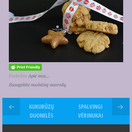
Paskelbta
Apie mus...
Išsaugokite nuolatinę nuorodą.
KUKURŪZŲ
SPALVINGI
DUONELĖS
VĖRINUKAI