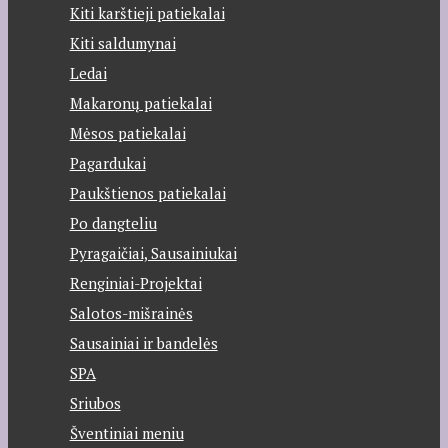
Kiti karštieji patiekalai
Kiti saldumynai
Ledai
Makaronų patiekalai
Mėsos patiekalai
Pagardukai
Paukštienos patiekalai
Po dangteliu
Pyragaičiai, Sausainiukai
Renginiai-Projektai
Salotos-mišrainės
Sausainiai ir bandelės
SPA
Sriubos
Šventiniai meniu