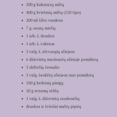
200 g kukurūzų miltų
400 g kvietinių miltų (550 tipo)
200 ml šilto vandens
7 g. sausų mielių
1 arb. š. druskos
1 arb. š. cukraus
3 valg. š. alyvuogių aliejaus
6 džiovintų marinuotų aliejuje pomidorų
3 skiltelių česnako
3 valg. šaukštų aliejaus nuo pomidorų
100 g kedrinių pinigų
50 g sezamų sėklų
1 valg. š. džiovintų raudonėlių
druskos ir šviežiai maltų pipirų