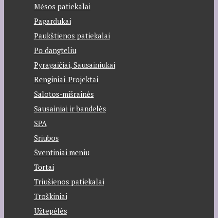
Mėsos patiekalai
Pagardukai
Paukštienos patiekalai
Po dangteliu
Pyragaičiai, Sausainiukai
Renginiai-Projektai
Salotos-mišrainės
Sausainiai ir bandelės
SPA
Sriubos
Šventiniai meniu
Tortai
Triušienos patiekalai
Troškiniai
Užtepėlės