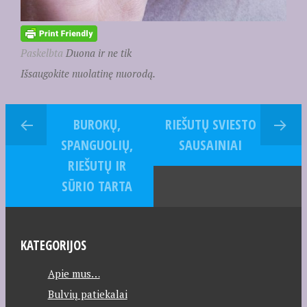
Paskelbta
Duona ir ne tik
Išsaugokite nuolatinę nuorodą.
BUROKŲ,
RIEŠUTŲ SVIESTO
SPANGUOLIŲ,
SAUSAINIAI
RIEŠUTŲ IR
SŪRIO TARTA
KATEGORIJOS
Apie mus…
Bulvių patiekalai