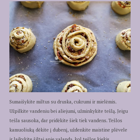
Sumaišykite miltus su druska, cukrumi ir mielėmis.
Užpilkite vandeniu bei aliejumi, užminkykite tešlą. Jeigu
tešla sausoka, dar pridėkite šiek tiek vandens. Tešlos
kamuoliuką dėkite į dubenį, uždenkite maistine plėvele
ir laikykite šiltai apie valandą, kol tešlos kiekis