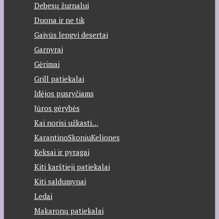
Debesų žurnalui
Duona ir ne tik
Gaivūs lengvi desertai
Garnyrai
Gėrimai
Grill patiekalai
Idėjos pusryčiams
Jūros gėrybės
Kai norisi užkasti…
KarantinoSkoniuKeliones
Keksai ir pyragai
Kiti karštieji patiekalai
Kiti saldumynai
Ledai
Makaronų patiekalai