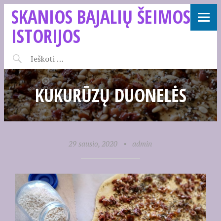
SKANIOS BAJALIŲ ŠEIMOS
ISTORIJOS
KUKURŪZŲ DUONELĖS
29 sausio, 2020
•
admin