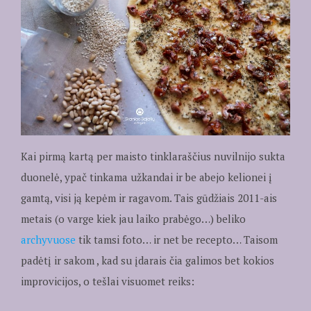
Kai pirmą kartą per maisto tinklaraščius nuvilnijo sukta
duonelė, ypač tinkama užkandai ir be abejo kelionei į
gamtą, visi ją kepėm ir ragavom. Tais gūdžiais 2011-ais
metais (o varge kiek jau laiko prabėgo…) beliko
archyvuose
tik tamsi foto… ir net be recepto… Taisom
padėtį ir sakom , kad su įdarais čia galimos bet kokios
improvicijos, o tešlai visuomet reiks: