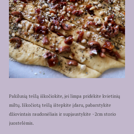
Pakilusią tešlą iškočiokite, jei limpa pridėkite kvietinių
miltų. Iškočiotą tešlą ištepkite įdaru, pabarstykite
džiovintais raudonėliais ir supjaustykite ~2cm storio
juostelėmis.