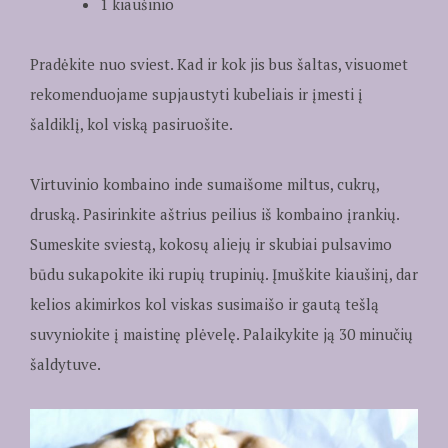
1 kiaušinio
Pradėkite nuo sviest. Kad ir kok jis bus šaltas, visuomet
rekomenduojame supjaustyti kubeliais ir įmesti į
šaldiklį, kol viską pasiruošite.
Virtuvinio kombaino inde sumaišome miltus, cukrų,
druską. Pasirinkite aštrius peilius iš kombaino įrankių.
Sumeskite sviestą, kokosų aliejų ir skubiai pulsavimo
būdu sukapokite iki rupių trupinių. Įmuškite kiaušinį, dar
kelios akimirkos kol viskas susimaišo ir gautą tešlą
suvyniokite į maistinę plėvelę. Palaikykite ją 30 minučių
šaldytuve.