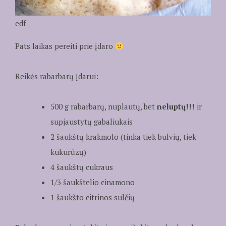
edf
Pats laikas pereiti prie įdaro
Reikės rabarbarų įdarui:
500 g rabarbarų, nuplautų, bet
neluptų!!!
ir
supjaustytų gabaliukais
2 šaukštų krakmolo (tinka tiek bulvių, tiek
kukurūzų)
4 šaukštų cukraus
1/3 šaukštelio cinamono
1 šaukšto citrinos sulčių