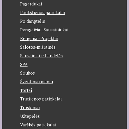
Pagardukai
Paukštienos patiekalai
Po dangteliu
Pyragaičiai, Sausainiukai
Renginiai-Projektai
Salotos-mišrainės
Sausainiai ir bandelės
SPA
Sriubos
Šventiniai meniu
Tortai
Triušienos patiekalai
Troškiniai
Užtepėlės
Varškės patiekalai