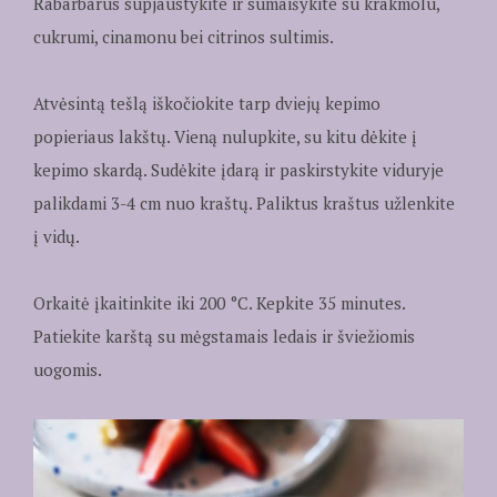
Rabarbarus supjaustykite ir sumaišykite su krakmolu,
cukrumi, cinamonu bei citrinos sultimis.
Atvėsintą tešlą iškočiokite tarp dviejų kepimo
popieriaus lakštų. Vieną nulupkite, su kitu dėkite į
kepimo skardą. Sudėkite įdarą ir paskirstykite viduryje
palikdami 3-4 cm nuo kraštų. Paliktus kraštus užlenkite
į vidų.
Orkaitė įkaitinkite iki 200 °C. Kepkite 35 minutes.
Patiekite karštą su mėgstamais ledais ir šviežiomis
uogomis.