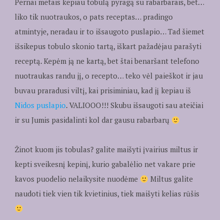
Pernai metais kepiau tobulą pyragą su rabarbarais, bet…
liko tik nuotraukos, o pats receptas… pradingo
atmintyje, neradau ir to išsaugoto puslapio… Tad šiemet
išsikepus tobulo skonio tartą, iškart pažadėjau parašyti
receptą. Kepėm ją ne kartą, bet štai benaršant telefono
nuotraukas randu jį, o recepto… teko vėl paieškot ir jau
buvau praradusi viltį, kai prisiminiau, kad jį kepiau iš
Nidos puslapio
. VALIOOO!!! Skubu išsaugoti sau ateičiai
ir su Jumis pasidalinti kol dar gausu rabarbarų
Žinot kuom jis tobulas? galite maišyti įvairius miltus ir
kepti sveikesnį kepinį, kurio gabalėlio net vakare prie
kavos puodelio nelaikysite nuodėme
Miltus galite
naudoti tiek vien tik kvietinius, tiek maišyti kelias rūšis