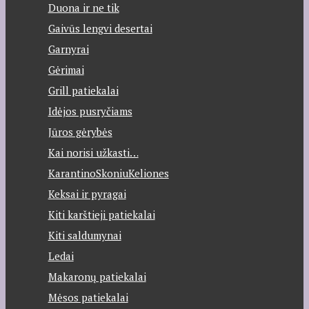
Duona ir ne tik
Gaivūs lengvi desertai
Garnyrai
Gėrimai
Grill patiekalai
Idėjos pusryčiams
Jūros gėrybės
Kai norisi užkasti…
KarantinoSkoniuKeliones
Keksai ir pyragai
Kiti karštieji patiekalai
Kiti saldumynai
Ledai
Makaronų patiekalai
Mėsos patiekalai