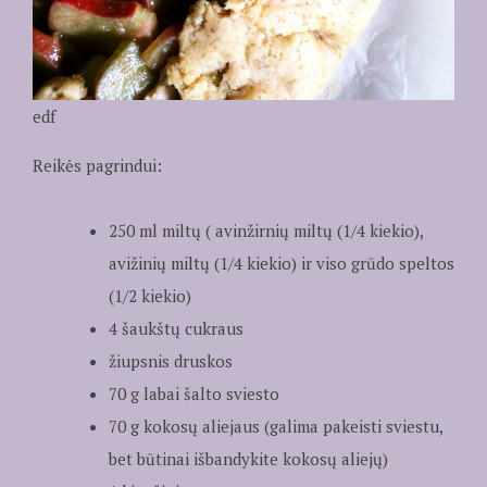
edf
Reikės pagrindui:
250 ml miltų ( avinžirnių miltų (1/4 kiekio),
avižinių miltų (1/4 kiekio) ir viso grūdo speltos
(1/2 kiekio)
4 šaukštų cukraus
žiupsnis druskos
70 g labai šalto sviesto
70 g kokosų aliejaus (galima pakeisti sviestu,
bet būtinai išbandykite kokosų aliejų)