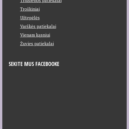
Triušienos patiekalai
Troškiniai
Užtepėlės
Varškės patiekalai
Vienam kąsniui
Žuvies patiekalai
SEKITE MUS FACEBOOKE