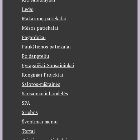
Ledai
Makaronų patiekalai
Mėsos patiekalai
Pagardukai
Paukštienos patiekalai
Po dangteliu
Pyragaičiai, Sausainiukai
Renginiai-Projektai
Salotos-mišrainės
Sausainiai ir bandelės
SPA
Sriubos
Šventiniai meniu
Tortai