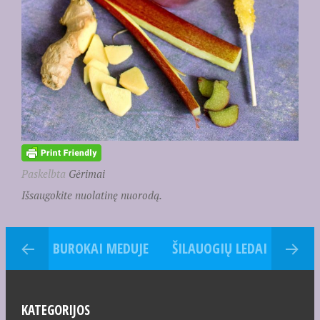
Paskelbta
Gėrimai
Išsaugokite nuolatinę nuorodą.
BUROKAI MEDUJE
ŠILAUOGIŲ LEDAI
KATEGORIJOS