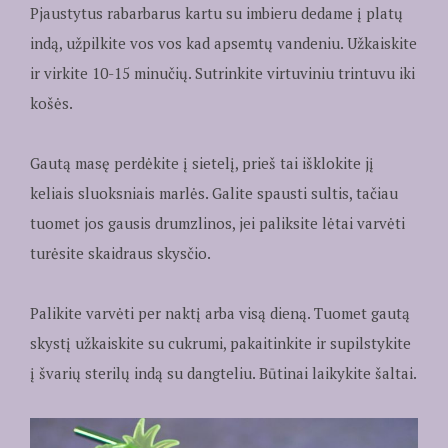
Pjaustytus rabarbarus kartu su imbieru dedame į platų
indą, užpilkite vos vos kad apsemtų vandeniu. Užkaiskite
ir virkite 10-15 minučių. Sutrinkite virtuviniu trintuvu iki
košės.
Gautą masę perdėkite į sietelį, prieš tai išklokite jį
keliais sluoksniais marlės. Galite spausti sultis, tačiau
tuomet jos gausis drumzlinos, jei paliksite lėtai varvėti
turėsite skaidraus skysčio.
Palikite varvėti per naktį arba visą dieną. Tuomet gautą
skystį užkaiskite su cukrumi, pakaitinkite ir supilstykite
į švarių sterilų indą su dangteliu. Būtinai laikykite šaltai.