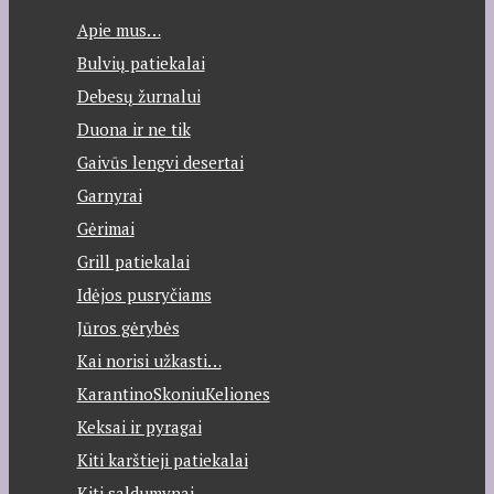
Apie mus…
Bulvių patiekalai
Debesų žurnalui
Duona ir ne tik
Gaivūs lengvi desertai
Garnyrai
Gėrimai
Grill patiekalai
Idėjos pusryčiams
Jūros gėrybės
Kai norisi užkasti…
KarantinoSkoniuKeliones
Keksai ir pyragai
Kiti karštieji patiekalai
Kiti saldumynai