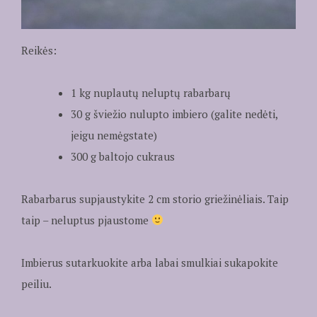
Reikės:
1 kg nuplautų neluptų rabarbarų
30 g šviežio nulupto imbiero (galite nedėti,
jeigu nemėgstate)
300 g baltojo cukraus
Rabarbarus supjaustykite 2 cm storio griežinėliais. Taip
taip – neluptus pjaustome
Imbierus sutarkuokite arba labai smulkiai sukapokite
peiliu.