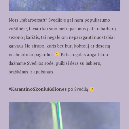
Nors „rabarbersaft” Švedijoje gal nėra populiarumo
viršūnėje, tačiau kai šiuo metu pas mus pats rabarbarų
sezono įkarštis, tai negalėjom neparagauti nuostabiai
gaivaus šio sirupo, kuris bet kurį kokteilį ar desertą
neabejotinai pagardins
Pats augalas auga tikrai
dažname Švedijos sode, puikiai dera su imbieru,
braškėmis ir apelsinais.
#KarantinoSkoniuKeliones
po Švediją