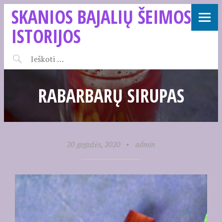
SKANIOS BAJALIŲ ŠEIMOS
ISTORIJOS
RABARBARŲ SIRUPAS
20 gegužės, 2020
•
admin