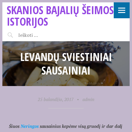
SKANIOS BAJALIŲ ŠEIMOS
ISTORIJOS
LEVANDŲ SVIESTINIAI
SAUSAINIAI
25 balandžio, 2017
•
admin
Šiuos
Neringos
sausainius kepėme visą gruodį ir dar dalį