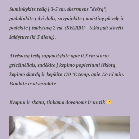
Suminkykite tešlą į 3-5 cm. skersmens “dešrą”,
padalinkite į dvi dalis, suvyniokite į maistinę plėvelę ir
padėkite į šaldytuvą 2 val. (SVARBU – tešla gali stovėti
šaldytuve iki 3 dienų).
Atvėsusią tešlą supjaustykite apie 0,5 cm storio
griežinėliais, sudėkite į kepimo popieriumi išklotą
kepimo skardą ir kepkite 170 °C temp. apie 12-15 min.
Išimkite ir atvėsinkite.
Kvapnu ir skanu, tinkama dovanoms ir ne tik