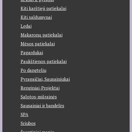
Kiti karštieji patiekalai
Kiti saldumynai
Ledai
Makaronų patiekalai
Mėsos patiekalai
Pagardukai
Paukštienos patiekalai
Po dangteliu
Pyragaičiai, Sausainiukai
Renginiai-Projektai
Salotos-mišrainės
Sausainiai ir bandelės
SPA
Sriubos