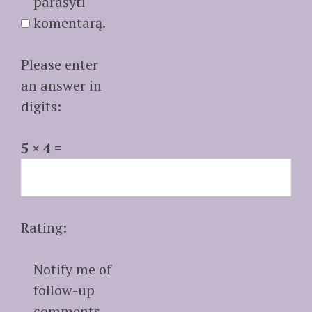
parašyti
komentarą.
Please enter
an answer in
digits:
5 × 4 =
Rating:
Notify me of
follow-up
comments