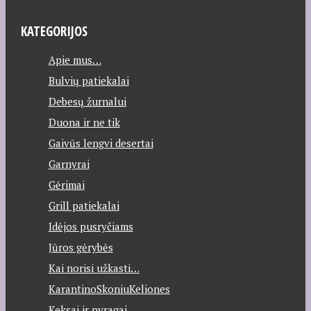
KATEGORIJOS
Apie mus…
Bulvių patiekalai
Debesų žurnalui
Duona ir ne tik
Gaivūs lengvi desertai
Garnyrai
Gėrimai
Grill patiekalai
Idėjos pusryčiams
Jūros gėrybės
Kai norisi užkasti…
KarantinoSkoniuKeliones
Keksai ir pyragai