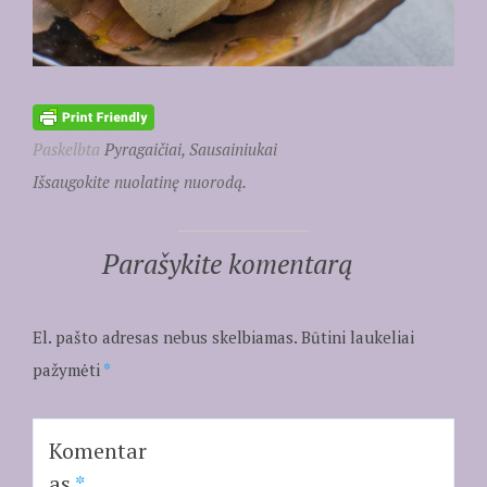
Paskelbta
Pyragaičiai, Sausainiukai
Išsaugokite nuolatinę nuorodą.
Parašykite komentarą
El. pašto adresas nebus skelbiamas.
Būtini laukeliai
pažymėti
*
Komentar
as
*