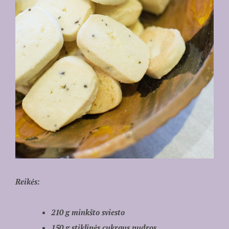
Reikės:
210 g minkšto sviesto
150 g stiklinės cukraus pudros