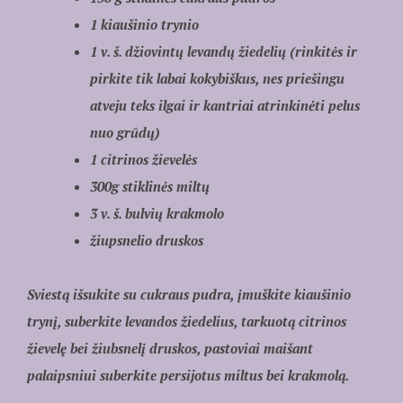
1 kiaušinio trynio
1 v. š. džiovintų levandų žiedelių (rinkitės ir
pirkite tik labai kokybiškus, nes priešingu
atveju teks ilgai ir kantriai atrinkinėti pelus
nuo grūdų)
1 citrinos žievelės
300g stiklinės miltų
3 v. š. bulvių krakmolo
žiupsnelio druskos
Sviestą išsukite su cukraus pudra, įmuškite kiaušinio
trynį, suberkite levandos žiedelius, tarkuotą citrinos
žievelę bei žiubsnelį druskos, pastoviai maišant
palaipsniui suberkite persijotus miltus bei krakmolą.