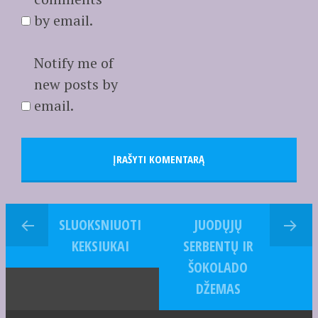
by email.
Notify me of
new posts by
email.
SLUOKSNIUOTI
JUODŲJŲ
KEKSIUKAI
SERBENTŲ IR
ŠOKOLADO
DŽEMAS