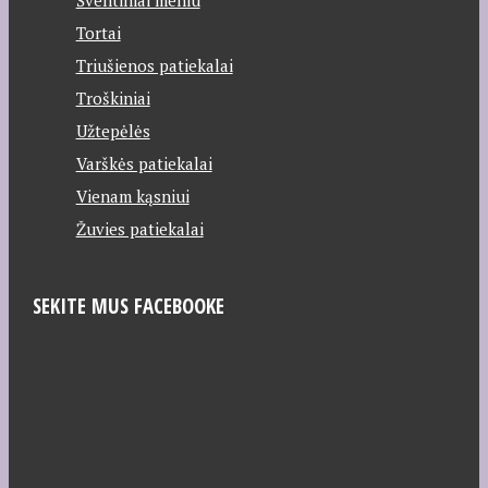
Šventiniai meniu
Tortai
Triušienos patiekalai
Troškiniai
Užtepėlės
Varškės patiekalai
Vienam kąsniui
Žuvies patiekalai
SEKITE MUS FACEBOOKE