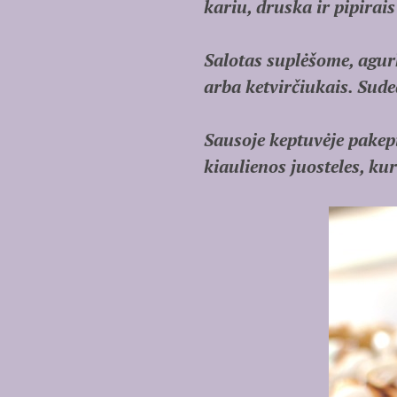
kariu, druska ir pipirai
Salotas suplėšome, agur
arba ketvirčiukais. Sude
Sausoje keptuvėje pake
kiaulienos juosteles, ku