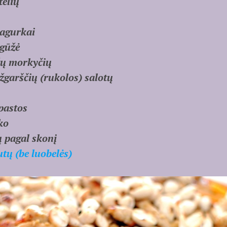
telių
 agurkai
 gūžė
žų morkyčių
ažgarščių (rukolos) salotų
pastos
ko
ų pagal skonį
tų (be luobelės)