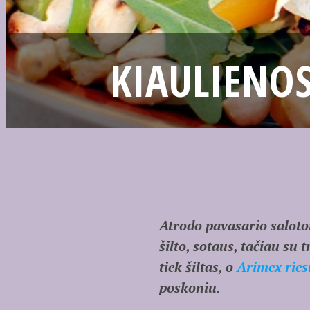
KIAULIENOS
Atrodo pavasario salotom
šilto, sotaus, tačiau su 
tiek šiltas, o
Arimex
ries
poskoniu.