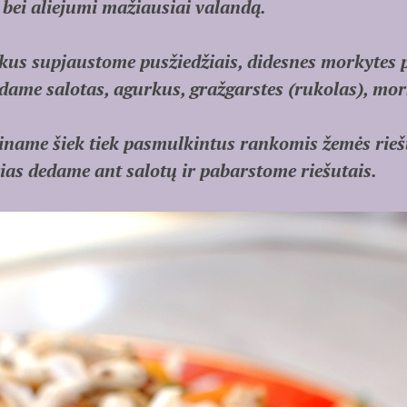
s bei aliejumi mažiausiai valandą.
kus supjaustome pusžiedžiais, didesnes morkytes
dame salotas, agurkus, gražgarstes (rukolas), mork
piname šiek tiek pasmulkintus rankomis žemės ri
rias dedame ant salotų ir pabarstome riešutais.