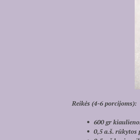
Reikės (4-6 porcijoms):
600 gr kiaulieno
0,5 a.š. rūkytos