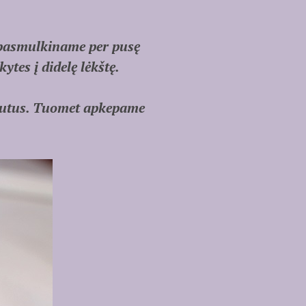
 pasmulkiname per pusę
ytes į didelę lėkštę.
ešutus. Tuomet apkepame