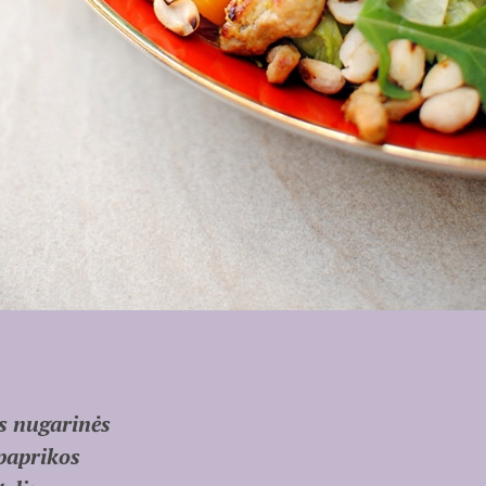
s nugarinės
 paprikos