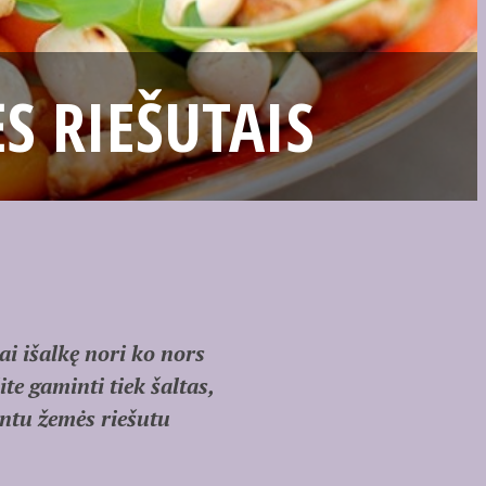
S RIEŠUTAIS
i išalkę nori ko nors
te gaminti tiek šaltas,
intu žemės riešutu