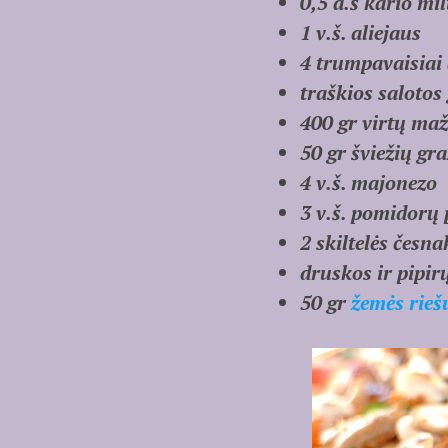
0,5 a.š kario mil
1 v.š. aliejaus
4 trumpavaisiai
traškios salotos
400 gr virtų ma
50 gr šviežių gr
4 v.š. majonezo
3 v.š. pomidorų 
2 skiltelės česna
druskos ir pipir
50 gr
žemės riešu