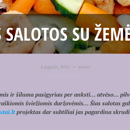
 SALOTOS SU ŽEMĖ
4 gegužės, 2014
•
admin
is ir šiluma pasigyriau per anksti… atvėso… pilva
traškiomis šviežiomis daržovėmis… Šias salotas gali
utai.lt
projektas dar subtiliai jas pagardina skrud