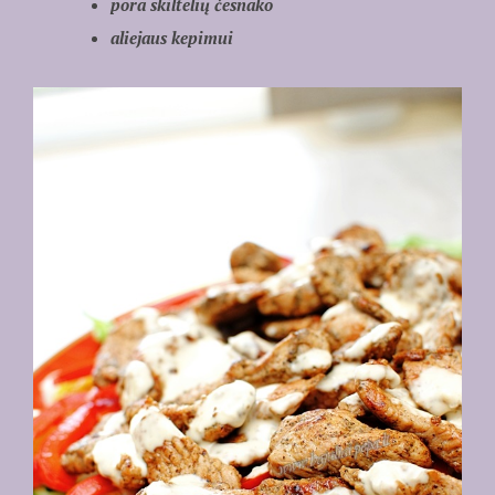
pora skiltelių česnako
aliejaus kepimui