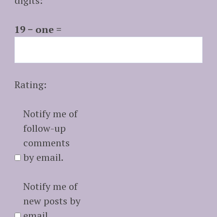
digits:
19 − one =
Rating:
Notify me of
follow-up
comments
by email.
Notify me of
new posts by
email.