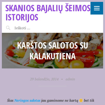
SKANIOS BAJALIŲ ŠEIMOS
ISTORIJOS
KARŠTOS SALOTOS SU
KALAKUTIENA
29 balandžio, 2014
•
admin
Šias
Neringos salotas
jau gaminome ne kartą
bet tik