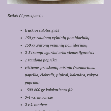
Reikės (4 porcijoms):
traškios salotos gužė
150 gr raudonų vyšninių pomidoriukų
150 gr geltonų vyšninių pomidoriukų
2-3 trumpi agurkai arba vienas ilgavaisis
1 raudona paprika
vištienos prieskonių mišinio (rozmarinas,
paprika, čiobrelis, pipirai, kalendra, rūkyta
paprika)
~500-600 gr kalakutienos file
3-4 v.š. majonezo
2 v.š. vandens