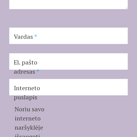
Vardas
*
El. pašto
adresas
*
Interneto
puslapis
Noriu savo
interneto
naršyklėje
išsaugoti