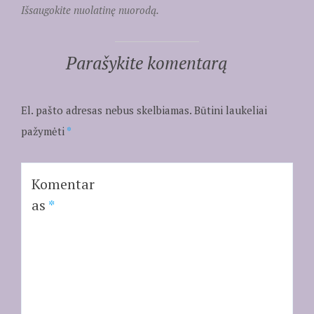
Išsaugokite nuolatinę nuorodą.
Parašykite komentarą
El. pašto adresas nebus skelbiamas.
Būtini laukeliai
pažymėti
*
Komentar
as
*