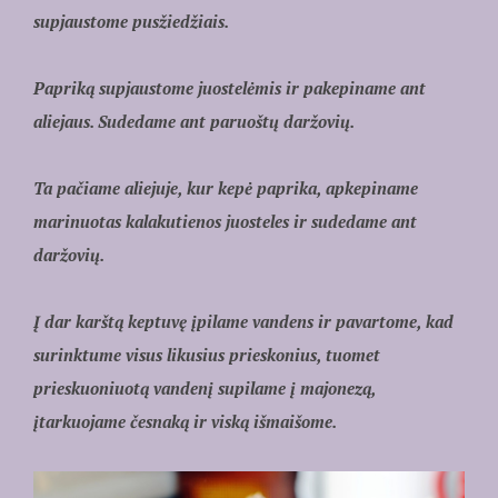
supjaustome pusžiedžiais.
Papriką supjaustome juostelėmis ir pakepiname ant
aliejaus. Sudedame ant paruoštų daržovių.
Ta pačiame aliejuje, kur kepė paprika, apkepiname
marinuotas kalakutienos juosteles ir sudedame ant
daržovių.
Į dar karštą keptuvę įpilame vandens ir pavartome, kad
surinktume visus likusius prieskonius, tuomet
prieskuoniuotą vandenį supilame į majonezą,
įtarkuojame česnaką ir viską išmaišome.