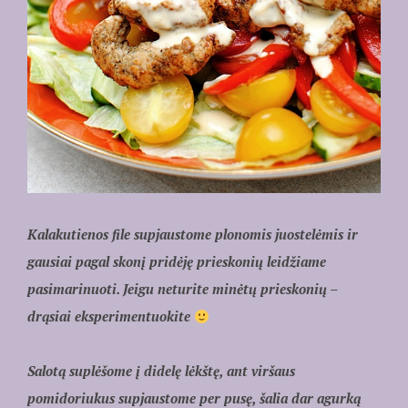
Kalakutienos file supjaustome plonomis juostelėmis ir
gausiai pagal skonį pridėję prieskonių leidžiame
pasimarinuoti. Jeigu neturite minėtų prieskonių –
drąsiai eksperimentuokite
Salotą suplėšome į didelę lėkštę, ant viršaus
pomidoriukus supjaustome per pusę, šalia dar agurką