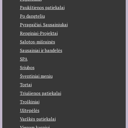
Paukštienos patiekalai
Po dangteliu
Pyragaičiai, Sausainiukai
Renginiai-Projektai
Salotos-mišrainės
Sausainiai ir bandelės
SPA
Sriubos
Šventiniai meniu
Tortai
Triušienos patiekalai
Troškiniai
Užtepėlės
Varškės patiekalai
Vienam kąsniui