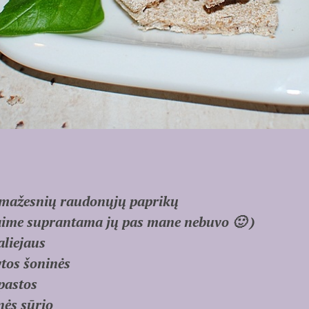
2 mažesnių raudonųjų paprikų
ime suprantama jų pas mane nebuvo 🙂 )
aliejaus
ytos šoninės
pastos
ės sūrio