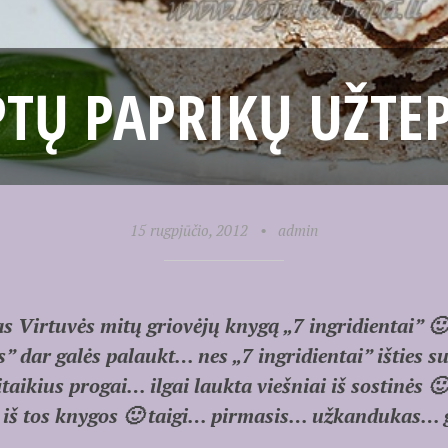
PTŲ PAPRIKŲ UŽTEP
15 rugpjūčio, 2012
•
admin
as Virtuvės mitų griovėjų knygą „7 ingridientai” 🙂
s” dar galės palaukt… nes „7 ingridientai” išties 
aikius progai… ilgai laukta viešniai iš sostinės 🙂
 iš tos knygos 🙂 taigi… pirmasis… užkandukas… 