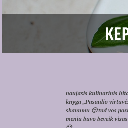
KE
naujasis kulinarinis hit
knyga „Pasaulio virtuvė
skanumu 🙂 tad vos pasit
meniu buvo beveik visas
🙂