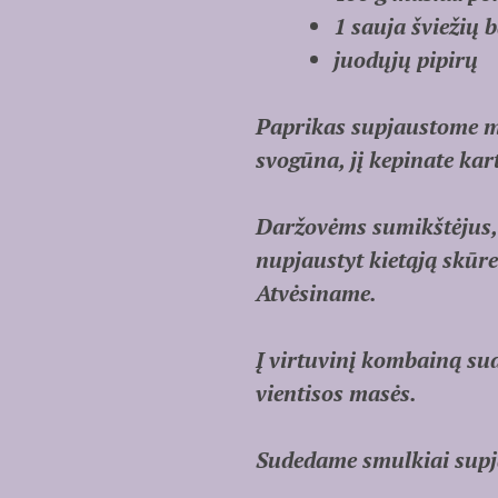
1 sauja šviežių 
juodųjų pipirų
Paprikas supjaustome ma
svogūna, jį kepinate ka
Daržovėms sumikštėjus, 
nupjaustyt kietąją skūr
Atvėsiname.
Į virtuvinį kombainą su
vientisos masės.
Sudedame smulkiai supja