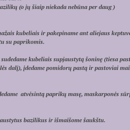
bazilikų (o jų šiaip niekada nebūna per daug )
žais kubeliais ir pakepiname ant aliejaus keptuvė
rtu su paprikomis.
sudedame kubeliais supjaustytą šoninę (tiesa past
elės dalį), įdedame pomidorų pastą ir pastoviai ma
dedame atvėsintą paprikų masę, maskarponės sūrį 
ustytus bazilikus ir išmaišome šaukštu.