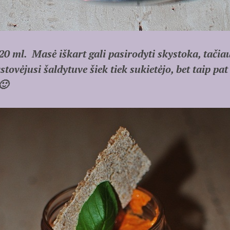
20 ml. Masė iškart gali pasirodyti skystoka, tačia
stovėjusi šaldytuve šiek tiek sukietėjo, bet taip pa
🙂