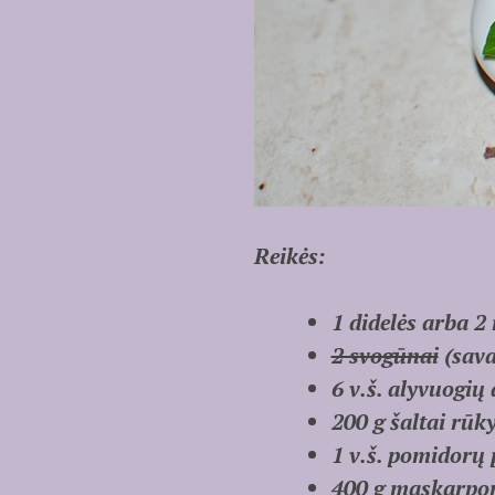
Reikės:
1 didelės arba 
2 svogūnai
(sava
6 v.š. alyvuogių 
200 g šaltai rūk
1 v.š. pomidorų 
400 g maskarpon