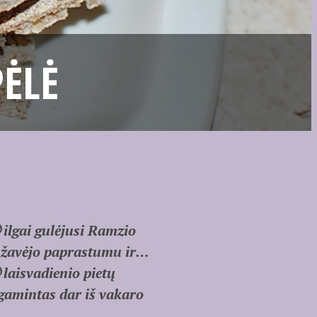
ĖLĖ
 ilgai gulėjusi Ramzio
sužavėjo paprastumu ir…
 laisvadienio pietų
gamintas dar iš vakaro