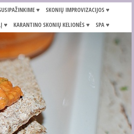
SUSIPAŽINKIME ♥
SKONIŲ IMPROVIZACIJOS ♥
Į ♥
KARANTINO SKONIŲ KELIONĖS ♥
SPA ♥