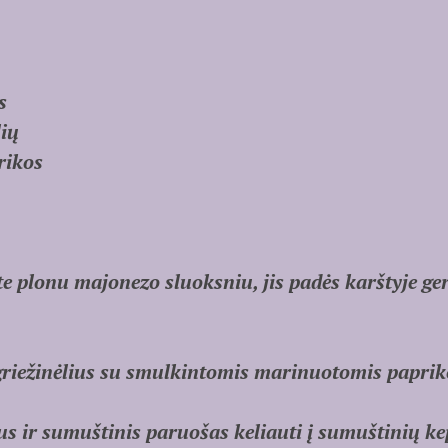
s
lių
rikos
e plonu majonezo sluoksniu, jis padės karštyje ger
griežinėlius su smulkintomis marinuotomis paprik
aus ir sumuštinis paruošas keliauti į sumuštinių ke