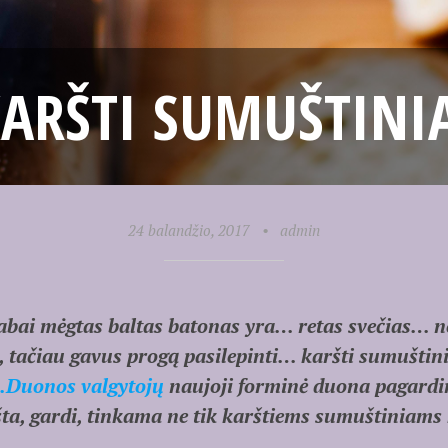
ARŠTI SUMUŠTINI
24 balandžio, 2017
•
admin
abai mėgtas baltas batonas yra… retas svečias… n
ų, tačiau gavus progą pasilepinti… karšti sumuštini
.Duonos valgytojų
naujoji forminė duona pagardin
a, gardi, tinkama ne tik karštiems sumuštiniams 