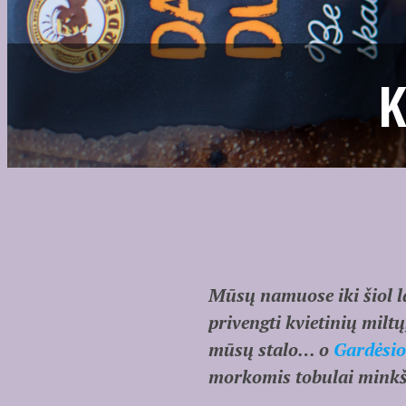
K
Mūsų namuose iki šiol l
privengti kvietinių milt
mūsų stalo… o
Gardėsio
morkomis tobulai minkšt