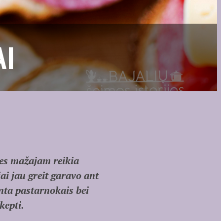
AI
es mažajam reikia
ai jau greit garavo ant
ta pastarnokais bei
kepti.