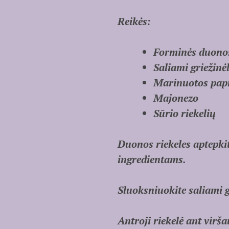
Reikės:
Forminės duono
Saliami griežinė
Marinuotos pap
Majonezo
Sūrio riekelių
Duonos riekeles aptepkit
ingredientams.
Sluoksniuokite saliami 
Antroji riekelė ant virš