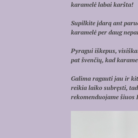
karamelė labai karšta!
Supilkite įdarą ant paru
karamelė per daug nepa
Pyragui iškepus, visiškai 
pat švenčių, kad karamel
Galima ragauti jau ir ki
reikia laiko subręsti, ta
rekomenduojame šiuo