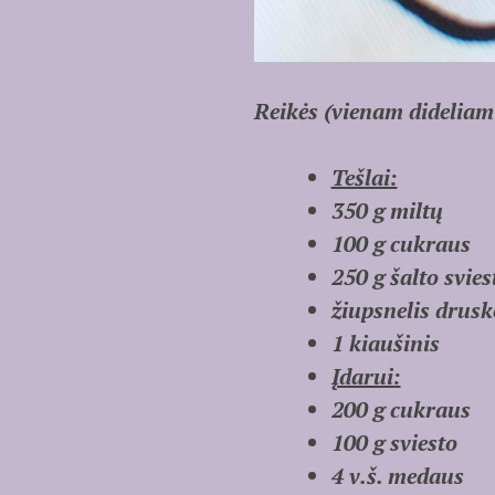
Reikės (vienam didelia
Tešlai:
350 g miltų
100 g cukraus
250 g šalto svie
žiupsnelis drusk
1 kiaušinis
Įdarui:
200 g cukraus
100 g sviesto
4 v.š. medaus