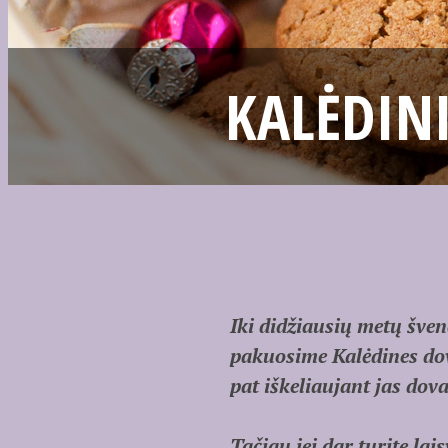
KALĖDIN
Iki didžiausių metų šven
pakuosime Kalėdines dov
pat iškeliaujant jas dov
Tačiau jei dar turite 