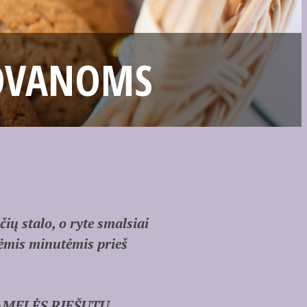
DOVANOMS
ių stalo, o ryte smalsiai
nėmis minutėmis prieš
KARAMELĖS RIEŠUTŲ