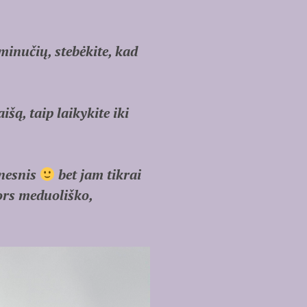
minučių, stebėkite, kad
išą, taip laikykite iki
anesnis
bet jam tikrai
nors meduoliško,