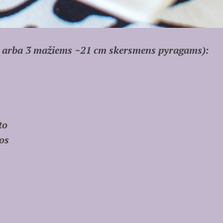
m arba 3 mažiems ~21 cm skersmens pyragams):
sto
os