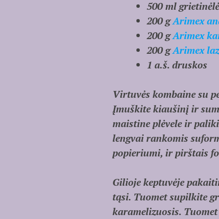
500 ml grietinėl
200 g
Arimex an
200 g
Arimex kar
200 g
Arimex laz
1 a.š. druskos
Virtuvės kombaine su peil
Įmuškite kiaušinį ir sum
maistine plėvele ir palik
lengvai rankomis suformu
popieriumi, ir pirštais 
Gilioje keptuvėje pakait
tąsi. Tuomet supilkite gri
karamelizuosis. Tuomet s