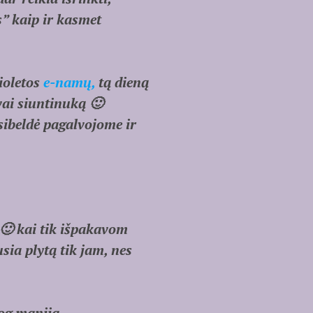
s” kaip ir kasmet
ioletos
e-namų,
tą dieną
vai siuntinuką 🙂
sibeldė pagalvojome ir
 kai tik išpakavom
sia plytą tik jam, nes
iog manija