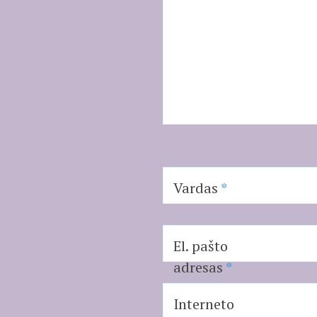
Vardas
*
El. pašto
adresas
*
Interneto