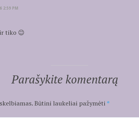
6 2:59 PM
r tiko 😉
Parašykite komentarą
 skelbiamas.
Būtini laukeliai pažymėti
*