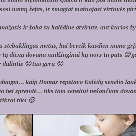
osi namų šefas, ir smagiai matuojasi virtuvės pirš
mažasis ir šoka su kalėdine atvirute, ant kurios žy
is stebuklingas metas, kai beveik kasdien namo grį
s tą dieną dovana nudžiuginai ką nors tu pats 🙂 g
 dalintis 🙂 tuo geru 🙂
pabaigai… kaip Domas repetavo Kalėdų senelio lauk
o bei sprendė… tiks tam seneliui nešančiam dovan
ikrai tiks 🙂