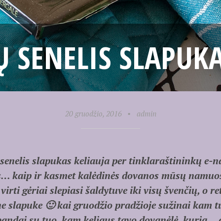
Ų SENELIS SLAPUKA
20 gruodžio, 2016
•
admin
enelis slapukas keliauja per tinklaraštininkų e-n
s… kaip ir kasmet kalėdinės dovanos mūsų namuo
virti gėriai slepiasi šaldytuve iki visų švenčių, o 
e slapuke 🙂 kai gruodžio pradžioje sužinai kam t
 bandai su tuo, kam keliaus tavo dovanėlė, kurią… d