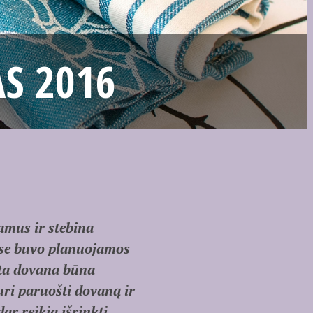
S 2016
amus ir stebina
se buvo planuojamos
reta dovana būna
uri paruošti dovaną ir
ar reikia išrinkti,