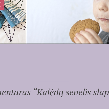
entaras “
Kalėdų senelis sla