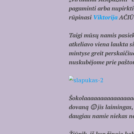
pagaminti arba nupirkti 
rūpinasi
Viktorija
AČIŪ 
Taigi mūsų namis pasiekė
atkeliavo viena laukta s
mintyse greit perskaičiu
nuskubėjome prie pašt
Šokolaaaaaaaaaaaaaaaaa
dovaną 🙂 jis laimingas,
daugiau namie niekas n
Žiūrėk, iš kur žinojo k