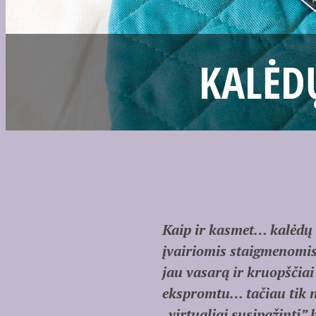
KALĖD
Kaip ir kasmet… kalėdų s
įvairiomis staigmenomi
jau vasarą ir kruopščiai 
ekspromtu… tačiau tik n
„virtualiai susipažinti”