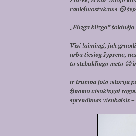
rankšluostukams 🙂 šyps
„Blizga blizga” šokinėja 
Visi laimingi, juk gruod
arba tiesiog šypsena, ne
to stebuklingo meto 🙂 ir
ir trumpa foto istorija 
žinoma atsakingai ragav
sprendimas vienbalsis – t