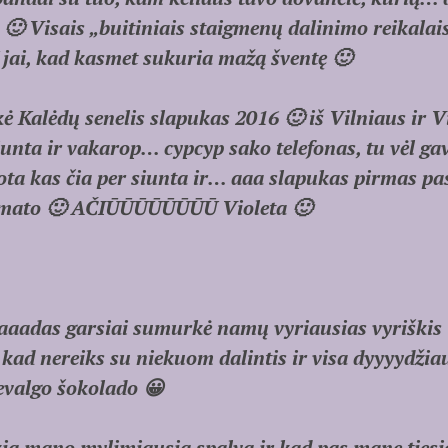
🙂 Visais „buitiniais staigmenų dalinimo reikalai
jai, kad kasmet sukuria mažą šventę 🙂
 Kalėdų senelis slapukas 2016 🙂 iš Vilniaus ir V
iunta ir vakarop… cypcyp sako telefonas, tu vėl ga
ota kas čia per siunta ir… aaa slapukas pirmas pa
omato 🙂 AČIŪŪŪŪŪŪŪŪ Violeta 🙂
adas garsiai sumurkė namų vyriausias vyriškis 
 kad nereiks su niekuom dalintis ir visa dyyyydžiau
evalgo šokolado 😀
okia mano mylimiausia spalva ir kad pas mane ties