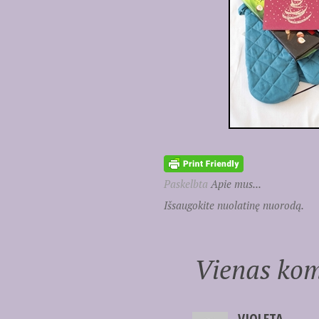
Paskelbta
Apie mus...
Išsaugokite nuolatinę nuorodą.
Vienas kom
VIOLETA