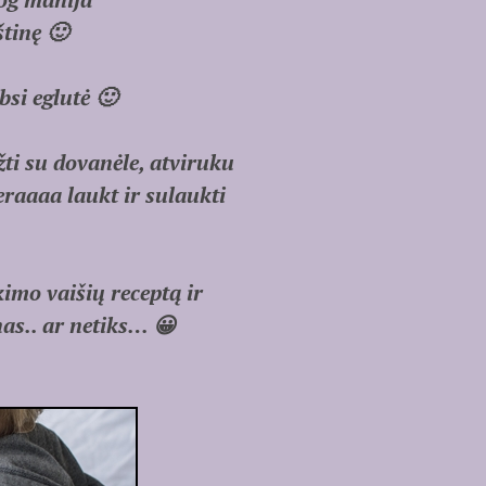
tinę 🙂
bsi eglutė 🙂
žti su dovanėle, atviruku
eraaaa laukt ir sulaukti
imo vaišių receptą ir
as.. ar netiks… 😀