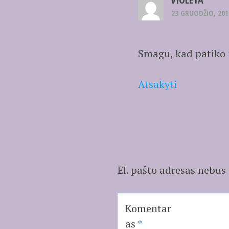
23 GRUODŽIO, 201
Smagu, kad patiko i
Atsakyti
El. pašto adresas nebus
Komentar
as
*