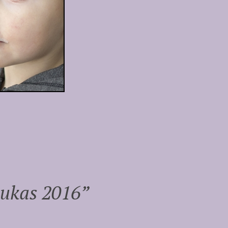
pukas 2016
”