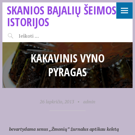
SKANIOS BAJALIŲ ŠEIMOS
ISTORIJOS
KAKAVINIS VYNO
PYRAGAS
26 lapkričio, 2013
•
admin
bevartydama senus „Žmonių” žurnalus aptikau keletą