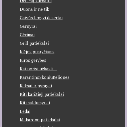
Debesų žurnalui
Duona ir ne tik
Gaivūs lengvi desertai
Garnyrai
Gėrimai
Grill patiekalai
Idėjos pusryčiams
Jūros gėrybės
Kai norisi užkasti…
KarantinoSkoniuKeliones
Keksai ir pyragai
Kiti karštieji patiekalai
Kiti saldumynai
Ledai
Makaronų patiekalai