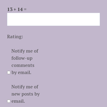
13 + 14 =
Rating:
Notify me of
follow-up
comments
by email.
Notify me of
new posts by
email.