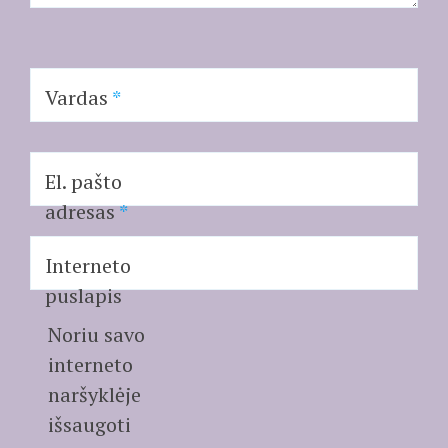
Vardas
*
El. pašto
adresas
*
Interneto
puslapis
Noriu savo
interneto
naršyklėje
išsaugoti