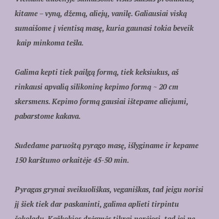
kitame – vyną, džemą, aliejų, vanilę. Galiausiai viską
sumaišome į vientisą masę, kuria gaunasi tokia beveik
kaip minkoma tešla.
Galima kepti tiek pailgą formą, tiek keksiukus, aš
rinkausi apvalią silikoninę kepimo formą ~ 20 cm
skersmens. Kepimo formą gausiai ištepame aliejumi,
pabarstome kakava.
Sudedame paruoštą pyrago masę, išlyginame ir kepame
150 karštumo orkaitėje 45-50 min.
Pyragas grynai sveikuoliškas, veganiškas, tad jeigu norisi
jį šiek tiek dar paskaninti, galima aplieti tirpintu
šokoladu. Kažkokios drėgmės tikrai norėjosi, tad jei ne