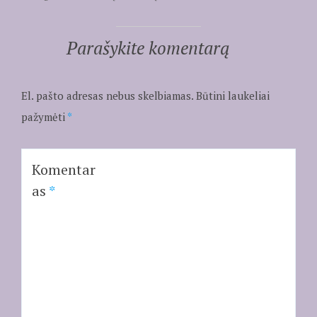
Parašykite komentarą
El. pašto adresas nebus skelbiamas.
Būtini laukeliai
pažymėti
*
Komentar
as
*