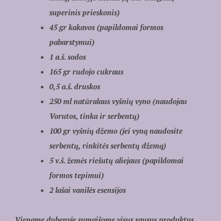
superinis prieskonis)
45 gr kakavos (papildomai formos
pabarstymui)
1 a.š. sodos
165 gr rudojo cukraus
0,5 a.š. druskos
250 ml natūralaus vyšnių vyno (naudojau
Vorutos, tinka ir serbentų)
100 gr vyšnių džemo (jei vyną naudosite
serbentų, rinkitės serbentų džemą)
5 v.š. žemės riešutų aliejaus (papildomai
formos tepimui)
2 lašai vanilės esensijos
Viename dubenyje sumaišome visus sausus produktus,