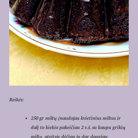
Reikės:
250 gr miltų (naudojau kvietinius miltus ir
dalį to kiekio pakeičiau 2 v.š. su kaupu grikių
miltų, ateityje dėčiau jų dar daugiau,