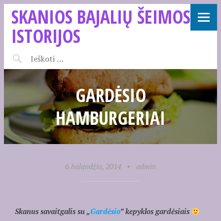
SKANIOS BAJALIŲ ŠEIMOS
ISTORIJOS
GARDĖSIO
HAMBURGERIAI
6 balandžio, 2014
•
admin
Skanus savaitgalis su „
Gardėsio
” kepyklos gardėsiais