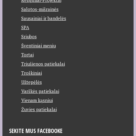
Salotos-mišrainės
Sausainiai ir bandelės
SPA
Sriubos
Šventiniai meniu
Tortai
Triušienos patiekalai
Troškiniai
Užtepėlės
Varškės patiekalai
Vienam kąsniui
Žuvies patiekalai
SEKITE MUS FACEBOOKE