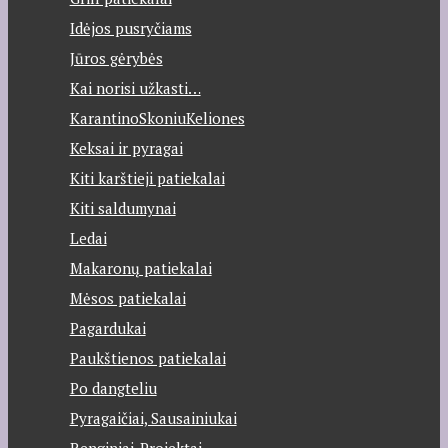
Idėjos pusryčiams
Jūros gėrybės
Kai norisi užkasti…
KarantinoSkoniuKeliones
Keksai ir pyragai
Kiti karštieji patiekalai
Kiti saldumynai
Ledai
Makaronų patiekalai
Mėsos patiekalai
Pagardukai
Paukštienos patiekalai
Po dangteliu
Pyragaičiai, Sausainiukai
Renginiai-Projektai