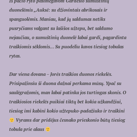
Iš pačio ryto pasimėgavom Gardėsio sumuštinių
duonelėmis „Auksė: su džiovintais abrikosais ir
spanguolėmis. Maniau, kad jų saldumas netiks
pusryčiams valgant su lašišos užtepu, bet saldumo
nejaučiau, o sumuštinių duonelė labai gardi, pagardinta
traškiomis sėklomis… Su puodeliu kavos tiesiog tobulas
rytas.
Dar viena dovana – Jorės traškios duonos riekelės.
Prisipažinsiu ši duona dažnai perkama mūsų. Ypač su
saulėgražomis, man labai patinka jos turtingas skonis. O
traškiosios riekelės puikiai tiktų bet kokia užkandžiui,
tiesiog imi kabini kokio užtepuko-padažiuko ir traškini
Vyrams dar pridėjus česnako prieskonio būtų tiesiog
tobula prie alaus