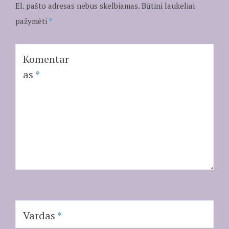
El. pašto adresas nebus skelbiamas.
Būtini laukeliai
pažymėti
*
Komentar
as
*
Vardas
*