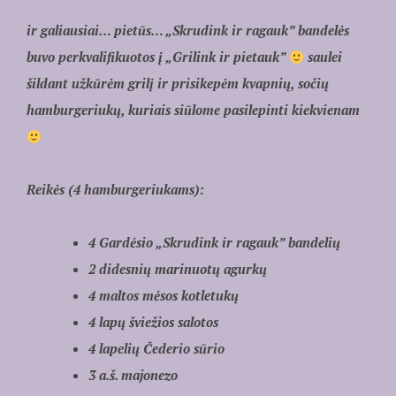
ir galiausiai… pietūs… „Skrudink ir ragauk” bandelės
buvo perkvalifikuotos į „Grilink ir pietauk”
saulei
šildant užkūrėm grilį ir prisikepėm kvapnių, sočių
hamburgeriukų, kuriais siūlome pasilepinti kiekvienam
Reikės (4 hamburgeriukams):
4 Gardėsio „Skrudink ir ragauk” bandelių
2 didesnių marinuotų agurkų
4 maltos mėsos kotletukų
4 lapų šviežios salotos
4 lapelių Čederio sūrio
3 a.š. majonezo