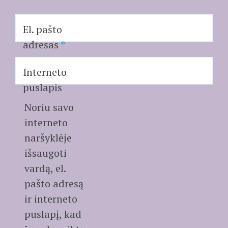
El. pašto
adresas
*
Interneto
puslapis
Noriu savo
interneto
naršyklėje
išsaugoti
vardą, el.
pašto adresą
ir interneto
puslapį, kad