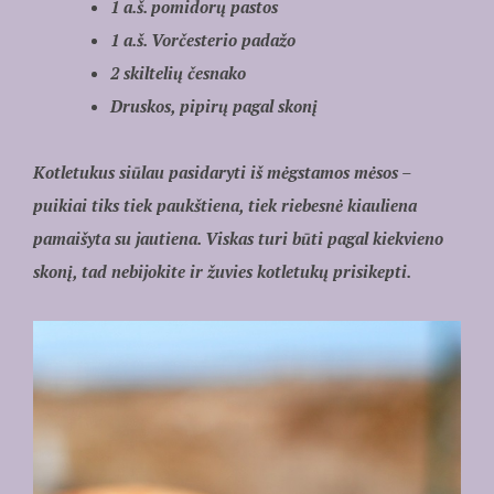
1 a.š. pomidorų pastos
1 a.š. Vorčesterio padažo
2 skiltelių česnako
Druskos, pipirų pagal skonį
Kotletukus siūlau pasidaryti iš mėgstamos mėsos –
puikiai tiks tiek paukštiena, tiek riebesnė kiauliena
pamaišyta su jautiena. Viskas turi būti pagal kiekvieno
skonį, tad nebijokite ir žuvies kotletukų prisikepti.