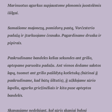
Marinuotus agurkus supjaustome plonomis juostelėmis
išilgai.
Sumaišome majonezą, pomidorų pastą, Vorčesterio
padažą ir įtarkuojame česnako. Pagardiname druska ir
pipirais.
Paskrudiname bandeles kelias sekundes ant grilio,
aptepame paruoštu padažu. Ant vienos dedame salotos
lapą, tuomet ant grilio pašildytą kotletuką (būtinai jį
paskrudiname, kad būtų šiltutis), jį užklojame sūrio
lapeliu, agurko griežinėliais ir kita puse apteptos
bandelės.
Skanaujame nedelsiant, kol sūris skaniai lydosi