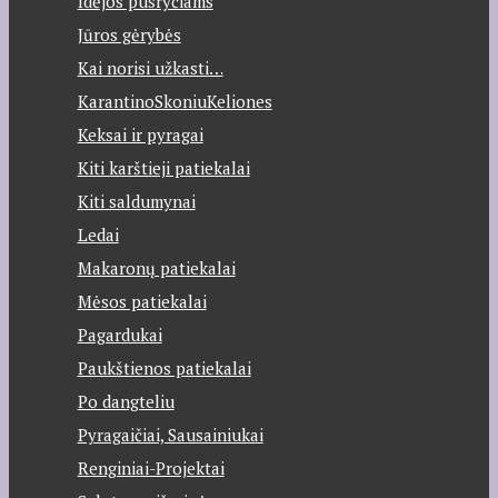
Idėjos pusryčiams
Jūros gėrybės
Kai norisi užkasti…
KarantinoSkoniuKeliones
Keksai ir pyragai
Kiti karštieji patiekalai
Kiti saldumynai
Ledai
Makaronų patiekalai
Mėsos patiekalai
Pagardukai
Paukštienos patiekalai
Po dangteliu
Pyragaičiai, Sausainiukai
Renginiai-Projektai