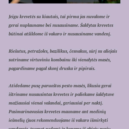
Jeigu krevetės su kiautais, tai pirma jas nuvalome ir
gerai nuplauname bei nusausiname. Šaldytas krevetes
būtinai atšildome iš vakaro ir nusausiname vandenį.
Riešutus, petražoles, bazilikus, česnakus, sūrį su aliejais
sutriname virtuviniu kombainu iki vienalytės masės,
pagardiname pagal skonį druska ir pipirais.
Atidedame pusę paruoštos pesto masės, likusia gerai
ištriname nusausintas krevetes ir paliekame šaldytuve
mažiausiai vienai valandai, geriausiai per naktį.
Pasimarinavusias krevetes mauname ant medinių
iešmelių (juos rekomenduojame iš vakaro išmirkyti
vandenyje, tuomet nedegs) ir kepame iš abiejų pusių