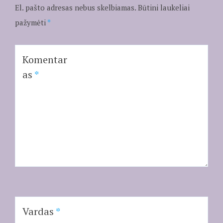
El. pašto adresas nebus skelbiamas.
Būtini laukeliai
pažymėti
*
Komentar
as
*
Vardas
*