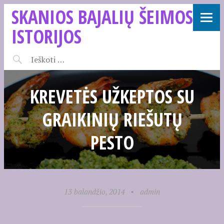
SKANIOS BAJALIŲ ŠEIMOS
ISTORIJOS
KREVETĖS UŽKEPTOS SU
GRAIKINIŲ RIEŠUTŲ
PESTO
13 balandžio, 2014
•
admin