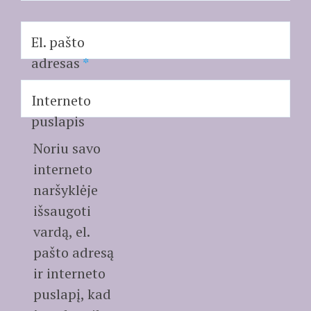
El. pašto
adresas
*
Interneto
puslapis
Noriu savo
interneto
naršyklėje
išsaugoti
vardą, el.
pašto adresą
ir interneto
puslapį, kad