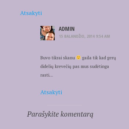
Atsakyti
ADMIN
15 BALANDŽIO, 2014 9:54 AM
Buvo tikrai skanu
gaila tik kad gerų
didelių krevečių pas mus sudėtinga
rasti…
Atsakyti
Parašykite komentarą