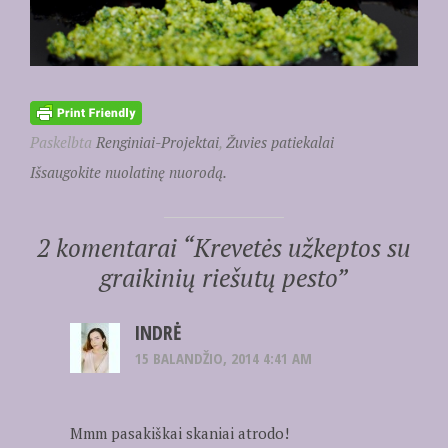
Paskelbta
Renginiai-Projektai
,
Žuvies patiekalai
Išsaugokite nuolatinę nuorodą.
2 komentarai “
Krevetės užkeptos su
graikinių riešutų pesto
”
INDRĖ
15 BALANDŽIO, 2014 4:41 AM
Mmm pasakiškai skaniai atrodo!