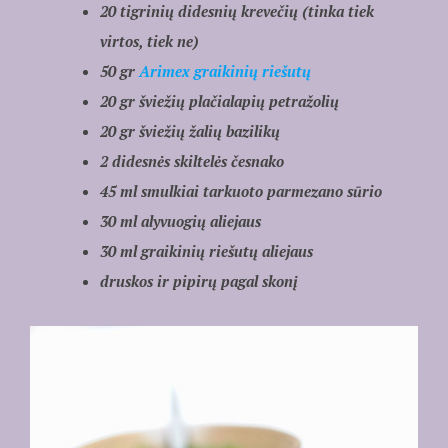
20 tigrinių didesnių krevečių (tinka tiek
virtos, tiek ne)
50 gr
Arimex graikinių riešutų
20 gr šviežių plačialapių petražolių
20 gr šviežių žalių bazilikų
2 didesnės skiltelės česnako
45 ml smulkiai tarkuoto parmezano sūrio
30 ml alyvuogių aliejaus
30 ml graikinių riešutų aliejaus
druskos ir pipirų pagal skonį