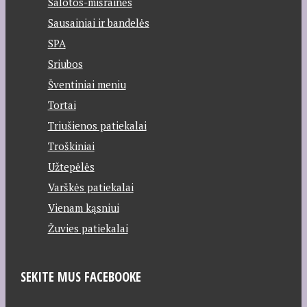
Salotos-mišrainės
Sausainiai ir bandelės
SPA
Sriubos
Šventiniai meniu
Tortai
Triušienos patiekalai
Troškiniai
Užtepėlės
Varškės patiekalai
Vienam kąsniui
Žuvies patiekalai
SEKITE MUS FACEBOOKE