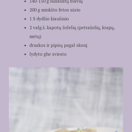
140-150 g nuskustų bulvių
200 g minkšto fetos sūrio
1 S dydžio kiaušinio
2 valg.š. kapotų žolelių (petražolių, krapų,
mėtų)
druskos ir pipirų pagal skonį
lydyto ghe sviesto