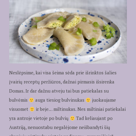
Neslėpsime, kai visa šeima sėda prie išrinktos šalies
įvairių receptų peržiūros, dažnai pirmasis išsirenka
Domas. Ir dar dažnu atveju tai bus patiekalas su
bulvėmis
auga tiesiog bulvinukas
juokaujame
visuomet
ir beje… miltinukas. Nes miltiniai patiekalai
yra antroje vietoje po bulvių
Tad keliaujant po
Austriją, nenuostabu negalėjome neišbandyti šių