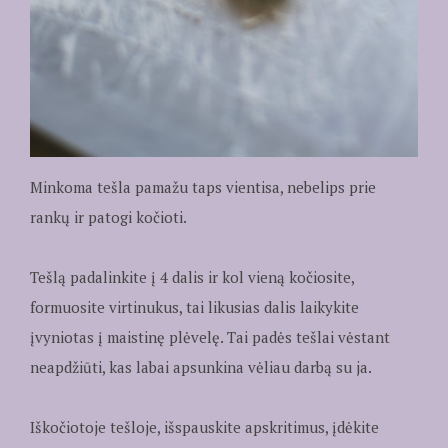
Minkoma tešla pamažu taps vientisa, nebelips prie
rankų ir patogi kočioti.
Tešlą padalinkite į 4 dalis ir kol vieną kočiosite,
formuosite virtinukus, tai likusias dalis laikykite
įvyniotas į maistinę plėvelę. Tai padės tešlai vėstant
neapdžiūti, kas labai apsunkina vėliau darbą su ja.
Iškočiotoje tešloje, išspauskite apskritimus, įdėkite