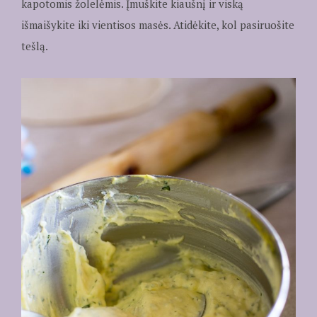
kapotomis žolelėmis. Įmuškite kiaušnį ir viską
išmaišykite iki vientisos masės. Atidėkite, kol pasiruošite
tešlą.