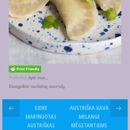
Paskelbta
Apie mus...
Išsaugokite nuolatinę nuorodą.
SIDRE
AUSTRIŠKA KAVA
MARINUOTAS
MELANGE
AUSTRIŠKAS
MĖGSTANTIEMS