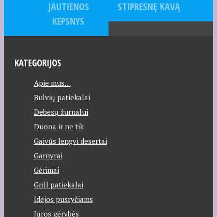
JAUTIENOS
STIPRESNĘ KAVĄ
KEPSNYS
KATEGORIJOS
Apie mus…
Bulvių patiekalai
Debesų žurnalui
Duona ir ne tik
Gaivūs lengvi desertai
Garnyrai
Gėrimai
Grill patiekalai
Idėjos pusryčiams
Jūros gėrybės