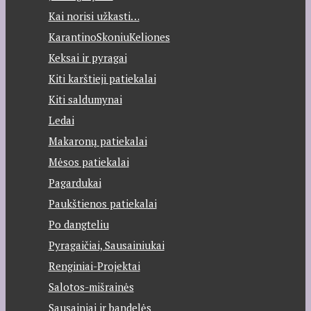
Kai norisi užkasti…
KarantinoSkoniuKeliones
Keksai ir pyragai
Kiti karštieji patiekalai
Kiti saldumynai
Ledai
Makaronų patiekalai
Mėsos patiekalai
Pagardukai
Paukštienos patiekalai
Po dangteliu
Pyragaičiai, Sausainiukai
Renginiai-Projektai
Salotos-mišrainės
Sausainiai ir bandelės