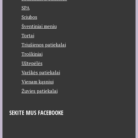
SPA
Sriubos
Šventiniai meniu
Tortai
Triušienos patiekalai
Troškiniai
Užtepėlės
Varškės patiekalai
Vienam kąsniui
Žuvies patiekalai
SEKITE MUS FACEBOOKE