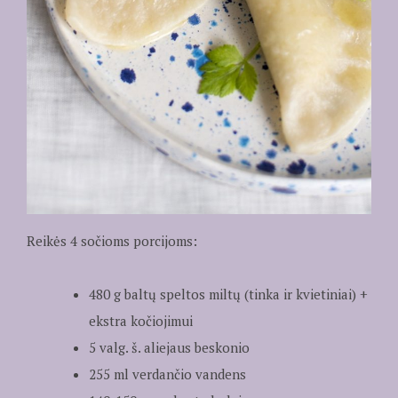
Reikės 4 sočioms porcijoms:
480 g baltų speltos miltų (tinka ir kvietiniai) +
ekstra kočiojimui
5 valg. š. aliejaus beskonio
255 ml verdančio vandens