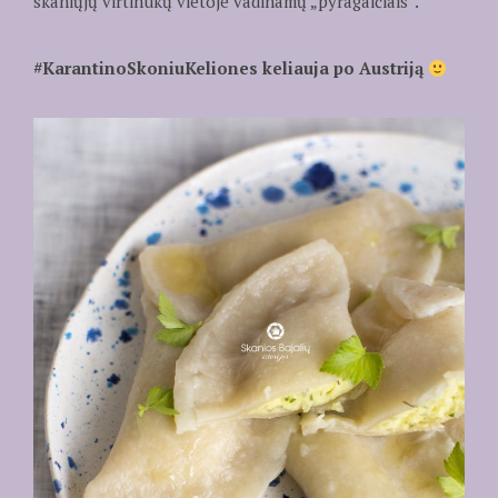
skaniųjų virtinukų vietoje vadinamų „pyragaičiais”.
#KarantinoSkoniuKeliones keliauja po Austriją