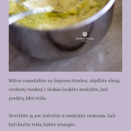
Miltus sumaišykite su žiupsniu druskos, užpilkite aliejų,
verdantį vandenį r skubiai šaukštu maišykite, kad
pradėtų kibti tešla.
Išverškite ją ant stalviršio ir minkykite rankomis. Gali
būti karšta tešla, būkite atsargūs.