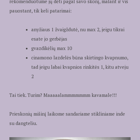
rekomenduotume jų dėti pagal savo skonį, malant ir vis
pauostant, tik keli patarimai:
anyžiaus 1 žvaigždutė, nu max 2, jeigu tikrai
esate jo gerbėjas
gvazdikėlių max 10
cinamono lazdelės būna skirtingo kvapnumo,
tad jeigu labai kvapnios rinkitės 1, kitu atveju
2
Tai tiek. Turim? Maaaaalammmmmmm kavamale!!!
Prieskonių mišinį laikome sandariame stikliniame inde
su dangteliu.