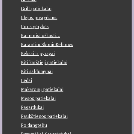
Grill patiekalai
Idėjos pusryčiams
Jūros gėrybės
Kai norisi užkasti…
KarantinoSkoniuKeliones
Keksai ir pyragai
Kiti karštieji patiekalai
Kiti saldumynai
Ledai
Makaronų patiekalai
Mėsos patiekalai
Pagardukai
Paukštienos patiekalai
Po dangteliu