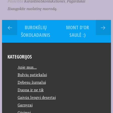
Paskelbta
KarantinoSkoniuKeliones
,
Pagardukai
Išsaugokite nuolatinę nuorodą.
BUROKĖLIŲ
MONT D’OR
ŠOKOLADAINIS
SAULĖ :)
KATEGORIJOS
Apie mus…
Bulvių patiekalai
Debesų žurnalui
Duona ir ne tik
Gaivūs lengvi desertai
Garnyrai
Gėrimai