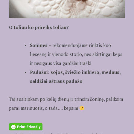
O toliau ko prireiks toliau?
Šoninės
– rekomenduojame rinktis kuo
liesesnę ir vienodo storio, nes skirtingai keps
ir nesigaus visa gardžiai traški
Padažui: sojos, šviežio imbiero, medaus,
saldžiai aštraus padažo
Tai susitinkam po kelių dienų ir trinsim šoninę, paliksim
parai marinuotis, o tada…. kepsim