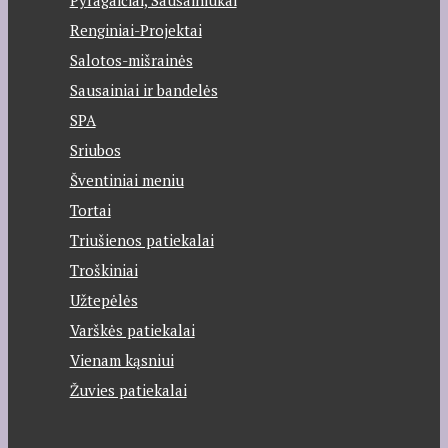
Pyragaičiai, Sausainiukai
Renginiai-Projektai
Salotos-mišrainės
Sausainiai ir bandelės
SPA
Sriubos
Šventiniai meniu
Tortai
Triušienos patiekalai
Troškiniai
Užtepėlės
Varškės patiekalai
Vienam kąsniui
Žuvies patiekalai