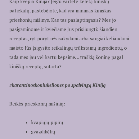
Kaip kvepia Kinija? Jeigu vartėte keletą kiniškų
patiekalų, pastebėjote, kad yra minimas kiniškas
prieskonių mišinys. Kas tas paslaptingasis? Mes jo
pasigaminome ir kviečiame Jus prisijungti: šiandien
receptas, ryt poryt užsisakydami arba saugiai keliaudami
maisto Jūs įsigysite reikalingų trūkstamų ingredientų, o
tada mes jau vėl kartu kepsime… traškią šoninę pagal
kinišką receptą, sutarta?
#karantinoskoniukeliones po spalvingą Kiniją
Reikės prieskonių mišinių:
kvapiųjų pipirų
gvazdikėlių